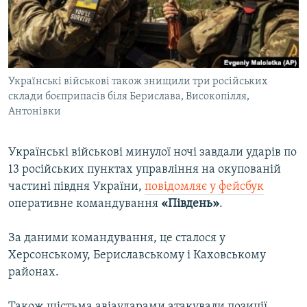
ВІДЕОУРОКИ «ELIFBE»
Русский
СВІДЧЕННЯ ОКУПАЦІЇ
Qırımtatar
УКРАЇНСЬКА ПРОБЛЕМА КРИМУ
Українські військові також знищили три російських
ДОЛУЧАЙСЯ!
ІНФОГРАФІКА
склади боєприпасів біля Берислава, Високопілля,
Антонівки
Усі сайти RFE/RL
Українські військові минулої ночі завдали ударів по
13 російських пунктах управління на окупованій
частині півдня України,
повідомляє у фейсбук
оперативне командування
«Південь»
.
За даними командування, це сталося у
Херсонському, Бериславському і Каховському
районах.
Також шістьма авіаударами атакували позиції