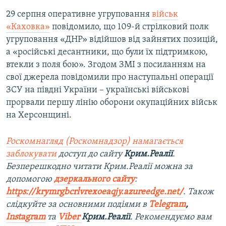
29 серпня оперативне угруповання
військ
«Каховка»
повідомило, що 109-й стрілковий полк
угруповання «ДНР» відійшов від зайнятих позицій,
а «російські десантники, що були їх підтримкою,
втекли з поля бою». Згодом ЗМІ з посиланням на
свої джерела повідомили про наступальні операції
ЗСУ на півдні України – українські військові
прорвали першу лінію оборони окупаційних військ
на Херсонщині.
Роскомнагляд (Роскомнадзор) намагається
заблокувати
доступ до сайту
Крим.Реалії
.
Безперешкодно читати Крим.Реалії можна за
допомогою
дзеркального сайту
:
https://krymrgbcrlvrexoeaqjy.azureedge.net/
. Також
слідкуйте за основними подіями в
Telegram
,
Instagram
та
Viber
Крим.Реалії
. Рекомендуємо вам