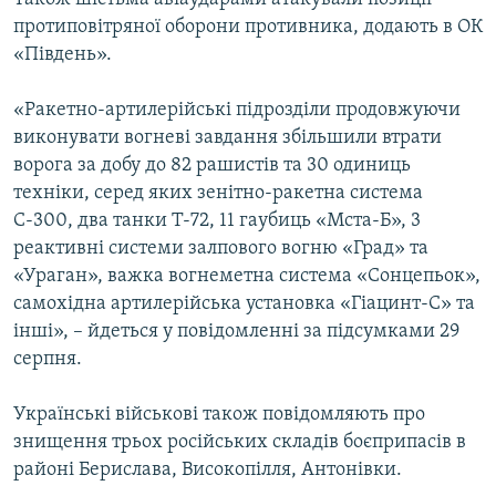
протиповітряної оборони противника, додають в ОК
«Південь».
«Ракетно-артилерійські підрозділи продовжуючи
виконувати вогневі завдання збільшили втрати
ворога за добу до 82 рашистів та 30 одиниць
техніки, серед яких зенітно-ракетна система
С-300, два танки Т-72, 11 гаубиць «Мста-Б», 3
реактивні системи залпового вогню «Град» та
«Ураган», важка вогнеметна система «Сонцепьок»,
самохідна артилерійська установка «Гіацинт-С» та
інші», – йдеться у повідомленні за підсумками 29
серпня.
Українські військові також повідомляють про
знищення трьох російських складів боєприпасів в
районі Берислава, Високопілля, Антонівки.