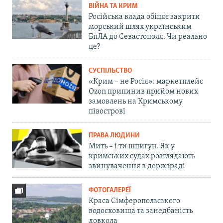
ВІЙНА ТА КРИМ
Російська влада обіцяє закрити
морський шлях українським
БпЛА до Севастополя. Чи реально
це?
СУСПІЛЬСТВО
«Крим – не Росія»: маркетплейс
Ozon припинив прийом нових
замовлень на Кримському
півострові
ПРАВА ЛЮДИНИ
Мить – і ти шпигун. Як у
кримських судах розглядають
звинувачення в держзраді
ФОТОГАЛЕРЕЇ
Краса Сімферопольського
водосховища та занедбаність
довкола