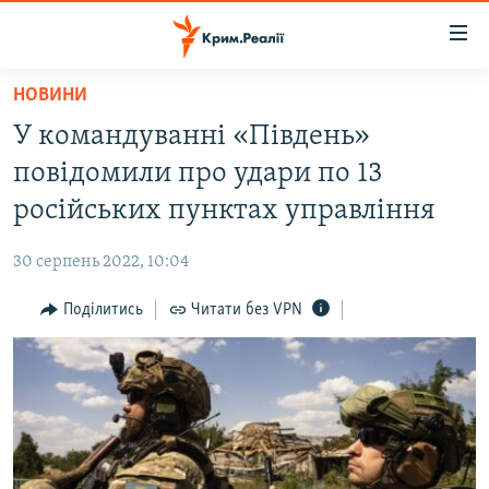
Доступність
посилання
Перейти
НОВИНИ
до
НОВИНИ
У командуванні «Південь»
основного
ВОДА.КРИМ
матеріалу
повідомили про удари по 13
ВІДЕО ТА ФОТО
Перейти
російських пунктах управління
до
ПОЛІТИКА
основної
30 серпень 2022, 10:04
БЛОГИ
навігації
Перейти
Поділитись
Читати без VPN
ПОГЛЯД
до
ІНТЕРВ'Ю
пошуку
ВСЕ ЗА ДЕНЬ
СПЕЦПРОЕКТИ
ЯК ОБІЙТИ БЛОКУВАННЯ
ДЕПОРТАЦІЯ