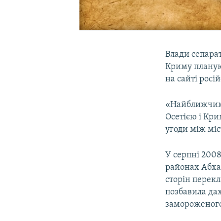
Влади сепарат
Криму плануют
на сайті росій
«Найближчим 
Осетією і Кри
угоди між міс
У серпні 2008
районах Абхаз
сторін перекл
позбавила дах
замороженого