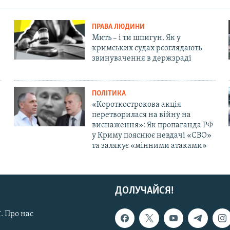
ПРАВА ЛЮДИНИ
Мить – і ти шпигун. Як у
кримських судах розглядають
звинувачення в держзраді
ПОЛІТИКА
«Короткострокова акція
перетворилася на війну на
виснаження»: Як пропаганда РФ
у Криму пояснює невдачі «СВО»
та залякує «мінними атаками»
ДОЛУЧАЙСЯ!
. Про нас