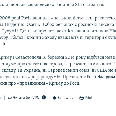
вали першою європейською війною 21-го століття.
 2008 році Росія визнала «незалежність» сепаратистськ
 та Південної Осетії. В обох регіонах є російські війська 
я Сухумі і Цхінвалі про незалежність визнали також Ні
ауру. Тбілісі і країни Заходу вважають ці території ок
зії.
Криму і Севастополя 16 березня 2014 року відбувся нев
ендум» про статус півострова, за результатами якого Р
 складу. Ні Україна, ні Європейський союз, ні США не
олосування на «референдумі». Президент Росії
Володим
сив про «приєднання» Криму до Росії.
ь
Читати без VPN
Follow us
Print