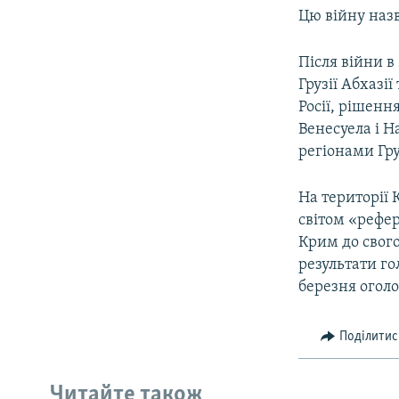
Цю війну наз
Після війни в
Грузії Абхазії
Росії, рішенн
Венесуела і Н
регіонами Гру
На території 
світом «рефер
Крим до свого
результати г
березня оголо
Поділитис
Читайте також