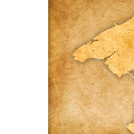
ВІДЕОУРОКИ «ELIFBE»
СВІДЧЕННЯ ОКУПАЦІЇ
УКРАЇНСЬКА ПРОБЛЕМА КРИМУ
ІНФОГРАФІКА