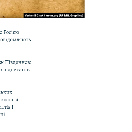
о Росією
 повідомляють
іж Південною
ою підписання
тських
кожна зі
ттів і
ані