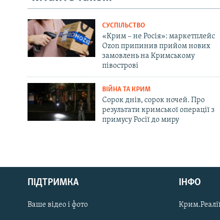
СУСПІЛЬСТВО
«Крим – не Росія»: маркетплейс
Ozon припинив прийом нових
замовлень на Кримському
півострові
ВІЙНА ТА КРИМ
Сорок днів, сорок ночей. Про
результати кримської операції з
примусу Росії до миру
Русский
ПІДТРИМКА
ІНФО
Qırımtatar
Ваше відео і фото
Крим.Реалії
ДОЛУЧАЙСЯ!