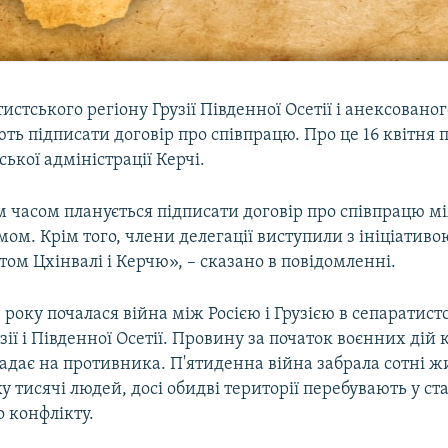
истського регіону Грузії Південної Осетії і анексованог
ь підписати договір про співпрацю. Про це 16 квітня
ської адміністрації Керчі.
часом планується підписати договір про співпрацю м
мом. Крім того, члени делегації виступили з ініціатив
том Цхінвалі і Керчю», – сказано в повідомленні.
 року почалася війна між Росією і Грузією в сепаратис
ії і Південної Осетії. Провину за початок воєнних дій 
адає на противника. П'ятиденна війна забрала сотні жи
у тисячі людей, досі обидві території перебувають у ст
 конфлікту.