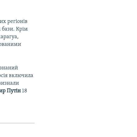
их регіонів
і бази. Крім
карагуа,
упованими
изнаний
осія включила
 визнали
ир Путін
18