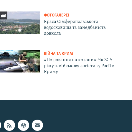
ФОТОГАЛЕРЕЇ
Краса Сімферопольського
водосховища та занедбаність
довкола
ВІЙНА ТА КРИМ
«Полювання на колони». Як ЗСУ
ріжуть військову логістику Росії в
Криму