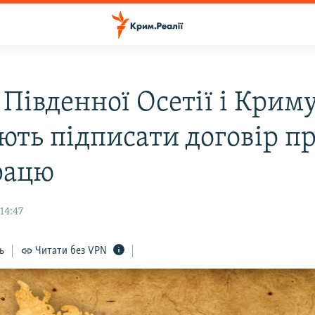
 Південної Осетії і Крим
ють підписати договір п
рацю
14:47
ь
Читати без VPN