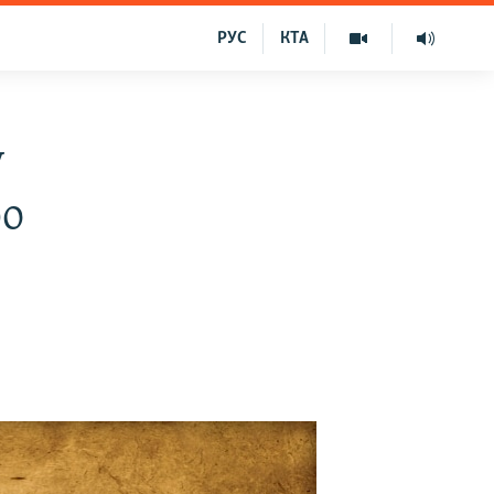
РУС
КТА
у
ро