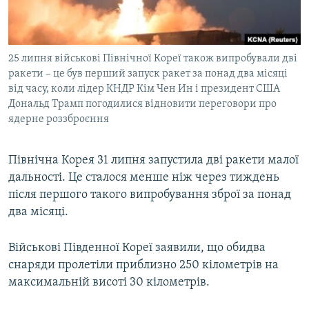
ВІДЕОУРОКИ «ELIFBE»
Русский
СВІДЧЕННЯ ОКУПАЦІЇ
Qırımtatar
25 липня військові Північної Кореї також випробували дві
УКРАЇНСЬКА ПРОБЛЕМА КРИМУ
ракети – це був перший запуск ракет за понад два місяці
ДОЛУЧАЙСЯ!
ІНФОГРАФІКА
від часу, коли лідер КНДР Кім Чен Ин і президент США
Дональд Трамп погодилися відновити переговори про
ядерне роззброєння
Усі сайти RFE/RL
Північна Корея 31 липня запустила дві ракети малої
дальності. Це сталося менше ніж через тиждень
після першого такого випробування зброї за понад
два місяці.
Військові Південної Кореї заявили, що обидва
снаряди пролетіли приблизно 250 кілометрів на
максимальній висоті 30 кілометрів.