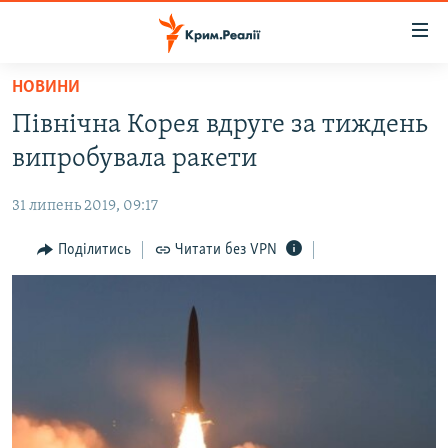
Доступність
посилання
Перейти
НОВИНИ
до
НОВИНИ
Північна Корея вдруге за тиждень
основного
ВОДА.КРИМ
матеріалу
випробувала ракети
ВІДЕО ТА ФОТО
Перейти
до
31 липень 2019, 09:17
ПОЛІТИКА
основної
БЛОГИ
Поділитись
Читати без VPN
навігації
Перейти
ПОГЛЯД
до
ІНТЕРВ'Ю
пошуку
ВСЕ ЗА ДЕНЬ
СПЕЦПРОЕКТИ
ЯК ОБІЙТИ БЛОКУВАННЯ
ДЕПОРТАЦІЯ