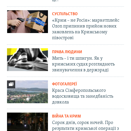
СУСПІЛЬСТВО
«Крим – не Росія»: маркетплейс
Ozon припинив прийом нових
замовлень на Кримському
півострові
ПРАВА ЛЮДИНИ
Мить – і ти шпигун. Як у
кримських судах розглядають
звинувачення в держзраді
ФОТОГАЛЕРЕЇ
Краса Сімферопольського
водосховища та занедбаність
довкола
ВІЙНА ТА КРИМ
Сорок днів, сорок ночей. Про
результати кримської операції з