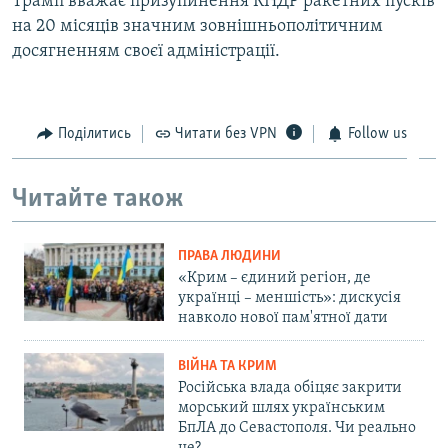
Трамп вважає призупинення КНДР ракетних пусків
на 20 місяців значним зовнішньополітичним
досягненням своєї адміністрації.
Поділитись
Читати без VPN
Follow us
Читайте також
ПРАВА ЛЮДИНИ
«Крим – єдиний регіон, де
українці – меншість»: дискусія
навколо нової пам'ятної дати
ВІЙНА ТА КРИМ
Російська влада обіцяє закрити
морський шлях українським
БпЛА до Севастополя. Чи реально
це?