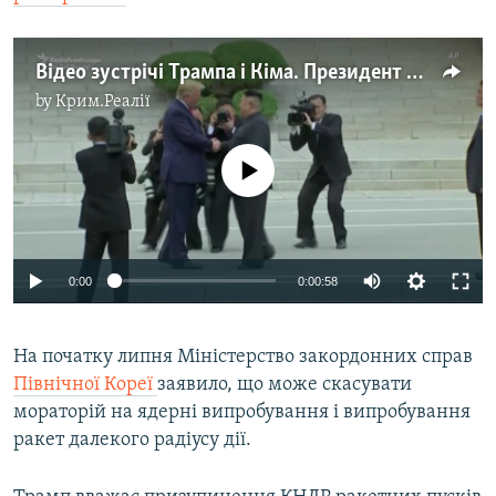
Відео зустрічі Трампа і Кіма. Президент США вперше ступив на північнокорейську землю
by
Крим.Реалії
No media source currently available
0:00
0:00:58
На початку липня Міністерство закордонних справ
Північної Кореї
заявило, що може скасувати
мораторій на ядерні випробування і випробування
ракет далекого радіусу дії.