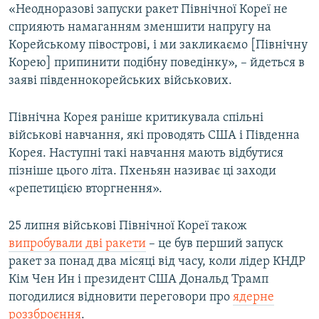
«Неодноразові запуски ракет Північної Кореї не
сприяють намаганням зменшити напругу на
Корейському півострові, і ми закликаємо [Північну
Корею] припинити подібну поведінку», – йдеться в
заяві південнокорейських військових.
Північна Корея раніше критикувала спільні
військові навчання, які проводять США і Південна
Корея. Наступні такі навчання мають відбутися
пізніше цього літа. Пхеньян називає ці заходи
«репетицією вторгнення».
25 липня військові Північної Кореї також
випробували дві ракети
– це був перший запуск
ракет за понад два місяці від часу, коли лідер КНДР
Кім Чен Ин і президент США Дональд Трамп
погодилися відновити переговори про
ядерне
роззброєння
.