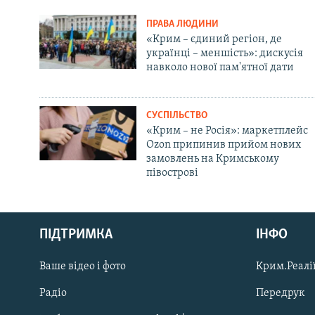
ПРАВА ЛЮДИНИ
«Крим – єдиний регіон, де
українці – меншість»: дискусія
навколо нової пам'ятної дати
СУСПІЛЬСТВО
«Крим – не Росія»: маркетплейс
Ozon припинив прийом нових
замовлень на Кримському
півострові
Русский
ПІДТРИМКА
ІНФО
Qırımtatar
Ваше відео і фото
Крим.Реалії
ДОЛУЧАЙСЯ!
Радіо
Передрук