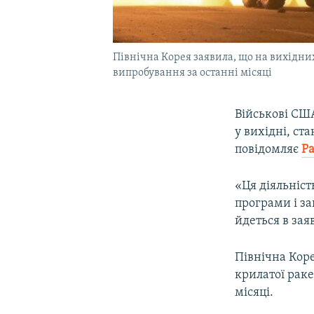
Північна Корея заявила, що на вихідних
випробування за останні місяці
Військові СШ
у вихідні, ст
повідомляє
Ра
«Ця діяльніст
програми і за
йдеться в за
Північна Коре
крилатої раке
місяці.