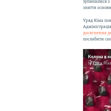
зупинилися з
зняття основн
Уряд Кіма по
Адміністраці
досягнення д
послабити сан
by
Крим.Реал