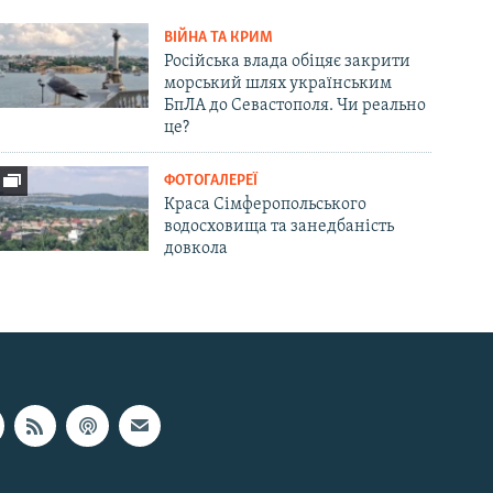
ВІЙНА ТА КРИМ
Російська влада обіцяє закрити
морський шлях українським
БпЛА до Севастополя. Чи реально
це?
ФОТОГАЛЕРЕЇ
Краса Сімферопольського
водосховища та занедбаність
довкола