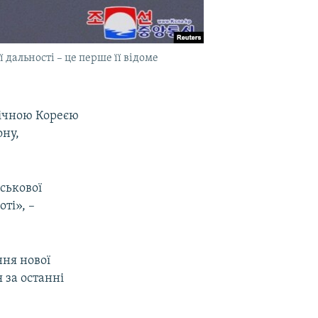
дальності – це перше її відоме
нічною Кореєю
ону,
йськової
оті», –
ння нової
 за останні