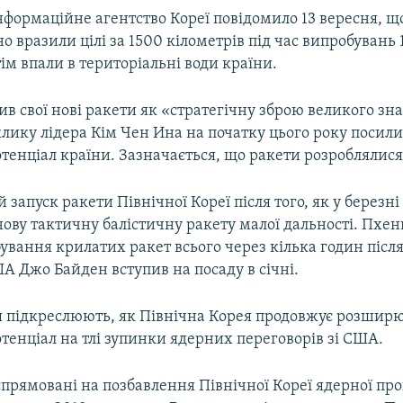
формаційне агентство Кореї повідомило 13 вересня, щ
о вразили цілі за 1500 кілометрів під час випробувань 1
тім впали в територіальні води країни.
в свої нові ракети як «стратегічну зброю великого зн
клику лідера Кім Чен Ина на початку цього року посил
тенціал країни. Зазначається, що ракети розроблялися
 запуск ракети Північної Кореї після того, як у березні
ову тактичну балістичну ракету малої дальності. Пхе
ування крилатих ракет всього через кілька годин після 
А Джо Байден вступив на посаду в січні.
 підкреслюють, як Північна Корея продовжує розширю
тенціал на тлі зупинки ядерних переговорів зі США.
прямовані на позбавлення Північної Кореї ядерної пр