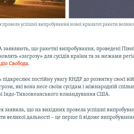
 провела успішні випробування нової крилатої ракети великої 
А заявляють, що ракетні випробування, проведені Пів
ановлять «загрозу» для сусідів країни та за межами регі
діо Свобода
.
ь підкреслює постійну увагу КНДР до розвитку своєї ві
грози, які вона несе своїм сусідам і міжнародній спільн
яві Індо-Тихоокеанського командування США.
я заявила, що на вихідних провела успішні випробува
ти великої дальності – це перше її відоме випробування