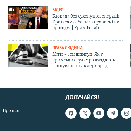
ВІДЕО
Блокада без сухопутної операції:
Крим сам себе не заправить і не
прогодує | Крим.Реалії
ПРАВА ЛЮДИНИ
Мить – і ти шпигун. Як у
кримських судах розглядають
звинувачення в держзраді
ДОЛУЧАЙСЯ!
. Про нас