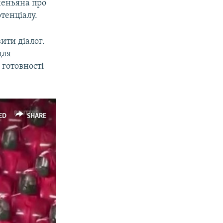
хеньяна про
тенціалу.
ити діалог.
для
 готовності
ED
SHARE