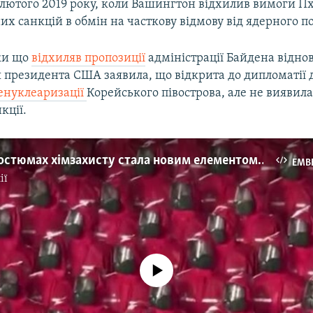
 лютого 2019 року, коли Вашингтон відхилив вимоги П
их санкцій в обмін на часткову відмову від ядерного по
ки що
відхиляв пропозиції
адміністрації Байдена віднов
я президента США заявила, що відкрита до дипломатії 
енуклеаризації
Корейського півострова, але не виявила
кції.
Колона в костюмах хімзахисту стала новим елементом парадів у Пхеньяні (відео)
EMB
ії
No media source currently available