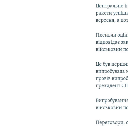
Центральне ін
ракети успішн
вересня, а по
Пхеньян оціни
відповідає за
військовий по
Це був перший
випробувала н
провів випроб
президент СШ
Випробування
військовий по
Переговори, с