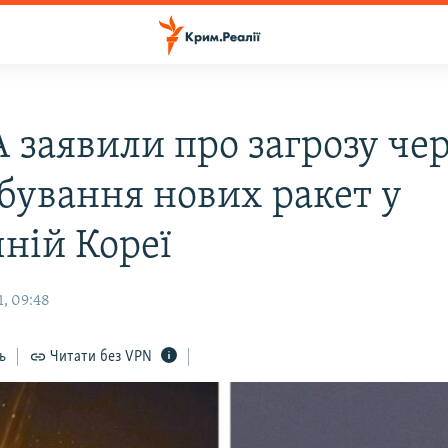
 заявили про загрозу че
бування нових ракет у
чній Кореї
1, 09:48
ь
Читати без VPN