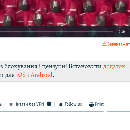
2:19
Завантажит
EMBED
з блокування і цензури! Встановити
додаток
ії для
iOS
і
Android
.
ь
Читати без VPN
Follow us
Print