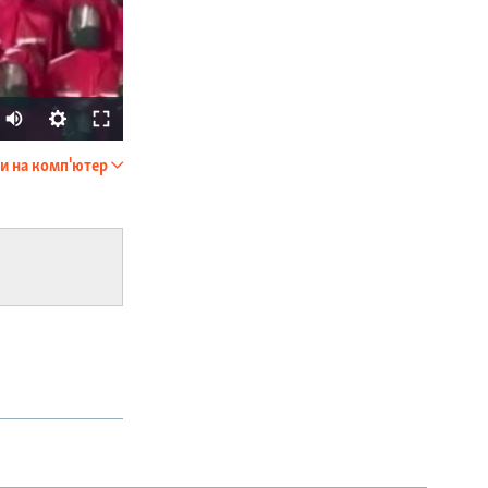
и на комп'ютер
SHARE
px
width