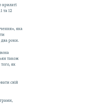
о крилаті
1 та 12
ачення», яка
ити
 два роки.
 вона
ньян також
того, як
вати свій
ограми,