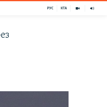
РУС
КТА
рез