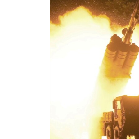
ВІДЕОУРОКИ «ELIFBE»
СВІДЧЕННЯ ОКУПАЦІЇ
УКРАЇНСЬКА ПРОБЛЕМА КРИМУ
ІНФОГРАФІКА