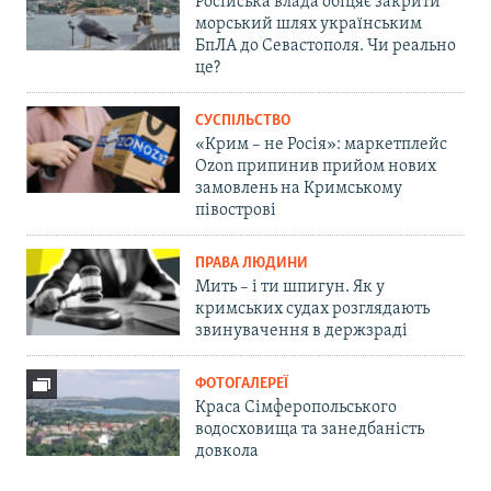
Російська влада обіцяє закрити
морський шлях українським
БпЛА до Севастополя. Чи реально
це?
СУСПІЛЬСТВО
«Крим – не Росія»: маркетплейс
Ozon припинив прийом нових
замовлень на Кримському
півострові
ПРАВА ЛЮДИНИ
Мить – і ти шпигун. Як у
кримських судах розглядають
звинувачення в держзраді
ФОТОГАЛЕРЕЇ
Краса Сімферопольського
водосховища та занедбаність
довкола