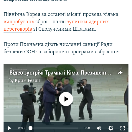
Північна Корея за останні місяці провела кілька
випробувань
зброї – на тлі
зупинки ядерних
переговорів
зі Сполученими Штатами.
Проти Пхеньяна діють численні санкції Ради
безпеки ООН за заборонені програми озброєння.
Відео зустрічі Трампа і Кіма. Президент США вперше ступив на північнокорейську землю
by
Крим.Реалії
No media source currently available
0:00
0:58