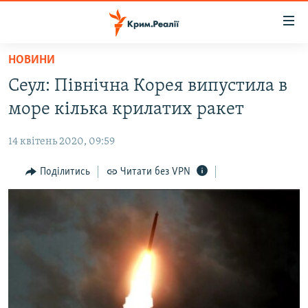
Доступність
посилання
Перейти
НОВИНИ
до
НОВИНИ
Сеул: Північна Корея випустила в
основного
ВОДА.КРИМ
матеріалу
море кілька крилатих ракет
ВІДЕО ТА ФОТО
Перейти
до
14 квітень 2020, 09:59
ПОЛІТИКА
основної
БЛОГИ
Поділитись
Читати без VPN
навігації
Перейти
ПОГЛЯД
до
ІНТЕРВ'Ю
пошуку
ВСЕ ЗА ДЕНЬ
СПЕЦПРОЕКТИ
ЯК ОБІЙТИ БЛОКУВАННЯ
ДЕПОРТАЦІЯ