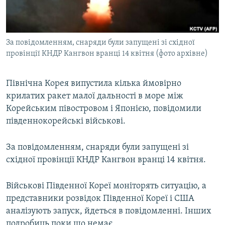
ВІДЕОУРОКИ «ELIFBE»
Русский
СВІДЧЕННЯ ОКУПАЦІЇ
Qırımtatar
За повідомленням, снаряди були запущені зі східної
УКРАЇНСЬКА ПРОБЛЕМА КРИМУ
провінції КНДР Кангвон вранці 14 квітня (фото архівне)
ДОЛУЧАЙСЯ!
ІНФОГРАФІКА
Північна Корея випустила кілька ймовірно
крилатих ракет малої дальності в море між
Корейським півостровом і Японією, повідомили
Усі сайти RFE/RL
південнокорейські військові.
За повідомленням, снаряди були запущені зі
східної провінції КНДР Кангвон вранці 14 квітня.
Військові Південної Кореї моніторять ситуацію, а
представники розвідок Південної Кореї і США
аналізують запуск, йдеться в повідомленні. Інших
подробиць поки що немає.