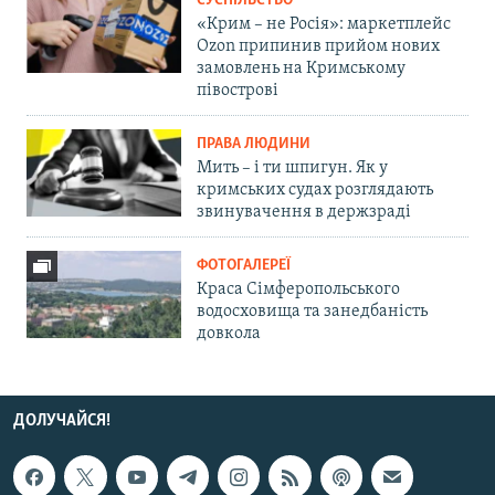
СУСПІЛЬСТВО
«Крим – не Росія»: маркетплейс
Ozon припинив прийом нових
замовлень на Кримському
півострові
ПРАВА ЛЮДИНИ
Мить – і ти шпигун. Як у
кримських судах розглядають
звинувачення в держзраді
ФОТОГАЛЕРЕЇ
Краса Сімферопольського
водосховища та занедбаність
довкола
ДОЛУЧАЙСЯ!