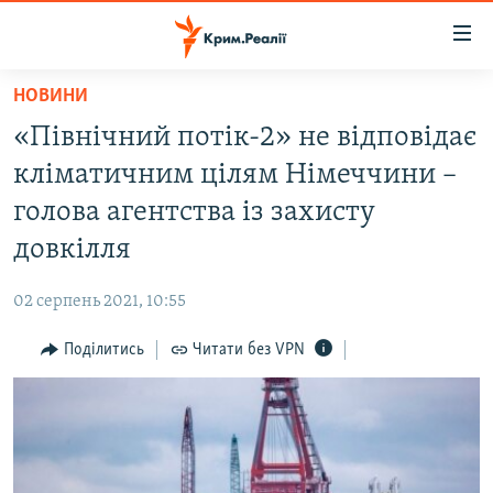
Доступність
посилання
Перейти
НОВИНИ
до
НОВИНИ
«Північний потік-2» не відповідає
основного
ВОДА.КРИМ
матеріалу
кліматичним цілям Німеччини –
ВІДЕО ТА ФОТО
Перейти
голова агентства із захисту
до
ПОЛІТИКА
довкілля
основної
БЛОГИ
навігації
02 серпень 2021, 10:55
Перейти
ПОГЛЯД
до
Поділитись
Читати без VPN
ІНТЕРВ'Ю
пошуку
ВСЕ ЗА ДЕНЬ
СПЕЦПРОЕКТИ
ЯК ОБІЙТИ БЛОКУВАННЯ
ДЕПОРТАЦІЯ