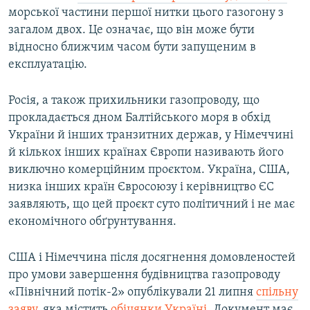
морської частини першої нитки цього газогону з
загалом двох. Це означає, що він може бути
відносно ближчим часом бути запущеним в
експлуатацію.
Росія, а також прихильники газопроводу, що
прокладається дном Балтійського моря в обхід
України й інших транзитних держав, у Німеччині
й кількох інших країнах Європи називають його
виключно комерційним проєктом. Україна, США,
низка інших країн Євросоюзу і керівництво ЄС
заявляють, що цей проєкт суто політичний і не має
економічного обґрунтування.
США і Німеччина після досягнення домовленостей
про умови завершення будівництва газопроводу
«Північний потік-2» опублікували 21 липня
спільну
заяву
, яка містить
обіцянки Україні
. Документ має