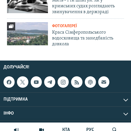
Мить – і ти шпигун. Як у
кримських судах розглядають
звинувачення в держзраді
ФОТОГАЛЕРЕЇ
Краса Сімферопольського
водосховища та занедбаність
довкола
ДОЛУЧАЙСЯ!
ПІДТРИМКА
ІНФО
© Крим.Реалії, 2026 | Усі права застережено.
КТА
РУС