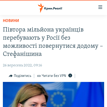
Доступність
посилання
Перейти
НОВИНИ
до
НОВИНИ
Півтора мільйона українців
основного
ВОДА.КРИМ
матеріалу
перебувають у Росії без
ВІДЕО ТА ФОТО
Перейти
можливості повернутися додому –
до
ПОЛІТИКА
Стефанішина
основної
БЛОГИ
навігації
26 вересень 2022, 09:16
Перейти
ПОГЛЯД
до
Поділитись
Читати без VPN
ІНТЕРВ'Ю
пошуку
ВСЕ ЗА ДЕНЬ
СПЕЦПРОЕКТИ
ЯК ОБІЙТИ БЛОКУВАННЯ
ДЕПОРТАЦІЯ