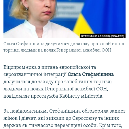
ВІДЕОУРОКИ «ELIFBE»
Русский
СВІДЧЕННЯ ОКУПАЦІЇ
Qırımtatar
УКРАЇНСЬКА ПРОБЛЕМА КРИМУ
ДОЛУЧАЙСЯ!
ІНФОГРАФІКА
Ольга Стефанішина долучилася до заходу про запобігання
торгівлі людьми на полях Генеральної асамблеї ООН
Усі сайти RFE/RL
Віцепрем’єрка з питань європейської та
євроатлантичної інтеграції
Ольга Стефанішина
долучилася до заходу про запобігання торгівлі
людьми на полях Генеральної асамблеї ООН,
повідомляє пресслужба Кабінету міністрів.
За повідомленням, Стефанішина обговорила захист
жінок і дівчат, які виїхали до Євросоюзу та інших
держав як тимчасово переміщені особи. Крім того,