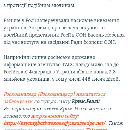
з протидії подібним злочинам.
Раніше у Росії заперечували насильне вивезення
українців. Зокрема, про це заявляв у квітні
постійний представник Росії в ООН Василь Небензя
під час виступу на засіданні Ради безпеки ООН.
Наприкінці липня російське державне
інформаційне агентство ТАСС повідомило, що до
Російської Федерації з України в’їхало понад 2,8
мільйона українців, у тому числі 448 тисяч дітей.
Роскомнагляд (Роскомнадзор) намагається
заблокувати
доступ до сайту
Крим.Реалії
.
Безперешкодно читати Крим.Реалії можна за
допомогою
дзеркального сайту
:
https://krymrgbcrlvrexoeaqjy.azureedge.net/
. Також