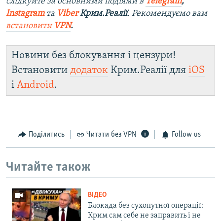
слідкуйте за основними подіями в
Telegram
,
Instagram
та
Viber
Крим.Реалії
. Рекомендуємо вам
встановити
VPN
.
Новини без блокування і цензури!
Встановити
додаток
Крим.Реалії для
iOS
і
Android
.
Поділитись
Читати без VPN
Follow us
Читайте також
ВІДЕО
Блокада без сухопутної операції:
Крим сам себе не заправить і не