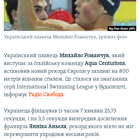
ВІДЕОУРОКИ «ELIFBE»
Русский
СВІДЧЕННЯ ОКУПАЦІЇ
Qırımtatar
УКРАЇНСЬКА ПРОБЛЕМА КРИМУ
Український плавець Михайло Романчук, архівне фото
ДОЛУЧАЙСЯ!
ІНФОГРАФІКА
Український плавець
Михайло Романчук
, який
виступає за італійську команду
Aqua Centurions
,
Усі сайти RFE/RL
встановив новий рекорд Європи у запливі на 800
метрів вільним стилем. Це сталося на змаганнях
серії International Swimming League у Будапешті,
інформує
Радіо Свобода
.
Українець фінішував із часом 7 хвилин 25,73
секунди, і на 3,5 секунди випередив досягнення
француза
Янніка Аньєля
, рекорд якого ніхто не міг
перевершити упродовж восьми років.