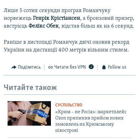
Лише 5 сотих секунди програв Романчуку
норвежець
Генрік Крістіансен
, а бронзовий призер,
австрієць
Фелікс Обек
, відстав більш як на 6 секунд.
Раніше в листопаді Романчук двічі оновив рекорд
України на дистанції 400 метрів вільним стилем.
Поділитись
Читати без VPN
Follow us
Читайте також
СУСПІЛЬСТВО
«Крим – не Росія»: маркетплейс
Ozon припинив прийом нових
замовлень на Кримському
півострові