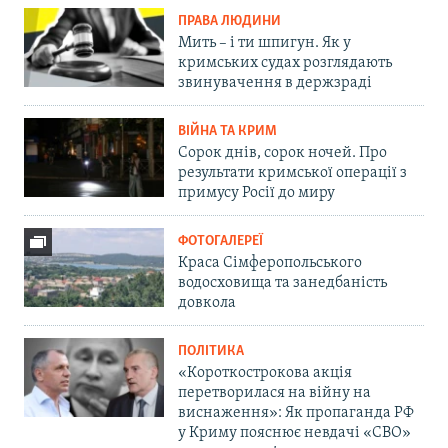
ПРАВА ЛЮДИНИ
Мить – і ти шпигун. Як у
кримських судах розглядають
звинувачення в держзраді
ВІЙНА ТА КРИМ
Сорок днів, сорок ночей. Про
результати кримської операції з
примусу Росії до миру
ФОТОГАЛЕРЕЇ
Краса Сімферопольського
водосховища та занедбаність
довкола
ПОЛІТИКА
«Короткострокова акція
перетворилася на війну на
виснаження»: Як пропаганда РФ
у Криму пояснює невдачі «СВО»