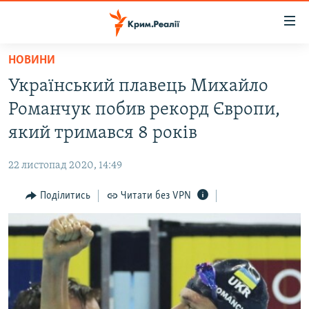
Доступність
посилання
Перейти
НОВИНИ
до
НОВИНИ
Український плавець Михайло
основного
ВОДА.КРИМ
матеріалу
Романчук побив рекорд Європи,
ВІДЕО ТА ФОТО
Перейти
який тримався 8 років
до
ПОЛІТИКА
основної
22 листопад 2020, 14:49
БЛОГИ
навігації
Перейти
Поділитись
Читати без VPN
ПОГЛЯД
до
ІНТЕРВ'Ю
пошуку
ВСЕ ЗА ДЕНЬ
СПЕЦПРОЕКТИ
ЯК ОБІЙТИ БЛОКУВАННЯ
ДЕПОРТАЦІЯ