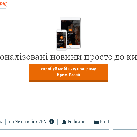
PN
.
оналізовані новини просто до к
спробуй мобільну програму
Крим.Реалії
ь
Читати без VPN
Follow us
Print