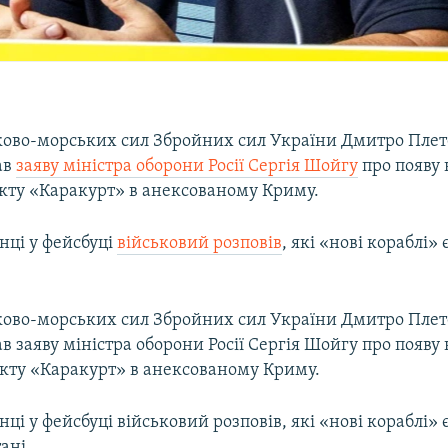
ково-морських сил Збройних сил України Дмитро Пле
ав
заяву міністра оборони Росії Сергія Шойгу
про появу
єкту «Каракурт» в анексованому Криму.
інці у фейсбуці
військовий розповів
, які «нові кораблі» є
ково-морських сил Збройних сил України Дмитро Пле
 заяву міністра оборони Росії Сергія Шойгу про появу
екту «Каракурт» в анексованому Криму.
нці у фейсбуці військовий розповів, які «нові кораблі» є 
ані.