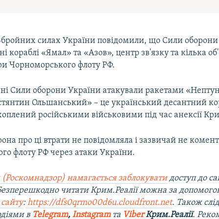
 Збройних силах України повідомили, що Сили оборони
ні кораблі «Ямал» та «Азов», центр зв'язку та кілька об'
ри Чорноморського флоту РФ.
зні Сили оборони України атакували ракетами «Непту
стянтин Ольшанський» – це український десантний кор
хоплений російськими військовими під час анексії Кр
рона про ці втрати не повідомляла і зазвичай не комент
го флоту РФ через атаки України.
 (Роскомнадзор) намагається заблокувати
доступ до са
 Безперешкодно читати Крим.Реалії можна за допомог
 сайту
:
https://dfs0qrmo00d6u.cloudfront.net
. Також слі
діями в
Telegram
,
Instagram
та
Viber
Крим.Реалії
. Рек