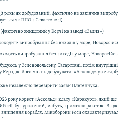
3 роки як добудований, фактично не закінчив випробу
ується як ППО в Севастополі)
(фактично знищений у Керчі на заводі «Залив»)
оходить випробування без виходів у море, Новоросійс
оходить випробування без виходів у море, Новоросійсь
будують у Зеленодольську, Татарстані, потім внутрішн
у Керч, де його мають добудувати. «Аскольд» уже «доб
може незалежно перевірити заяви Плетенчука.
2023 року корвет «Аскольд» класу «Каракурт», який ще
 Росії, був уражений, мабуть, крилатою ракетою. Згод
о знищення корабля. Міноборони Росії охарактеризувал