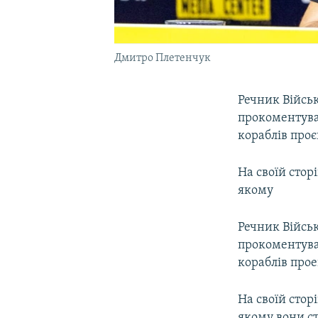
Дмитро Плетенчук
Речник Війсь
прокоментув
кораблів про
На своїй стор
якому
Речник Війсь
прокоментував
кораблів про
На своїй сторі
якому вони ст