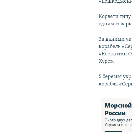
«пошкоджени
Корвети типу 
одним із вар
За даними ук
корабель «Се
«Костянтин О
Хурс».
5 березня укр
корабля «Сер