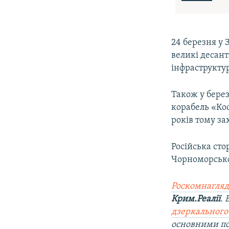
24 березня у
великі десант
інфраструкту
Також у бере
корабель «Ко
років тому за
Російська сто
Чорноморсько
Роскомнагляд
Крим.Реалії
.
дзеркального
основними по