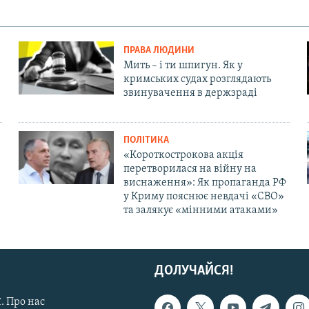
ПРАВА ЛЮДИНИ
Мить – і ти шпигун. Як у
кримських судах розглядають
звинувачення в держзраді
ПОЛІТИКА
«Короткострокова акція
перетворилася на війну на
виснаження»: Як пропаганда РФ
у Криму пояснює невдачі «СВО»
та залякує «мінними атаками»
ДОЛУЧАЙСЯ!
. Про нас