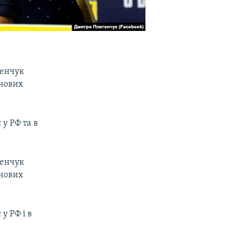
тенчук
 нових
 у РФ та в
тенчук
 нових
у РФ і в