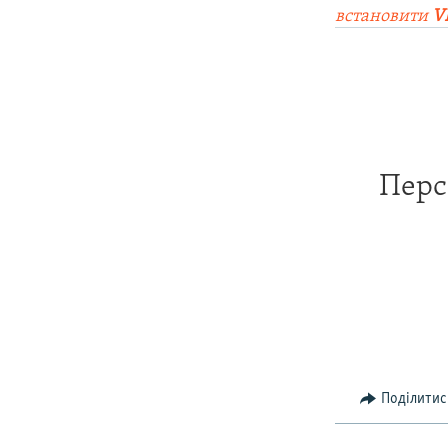
встановити
V
Перс
Поділитис