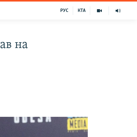
РУС
КТА
ав на