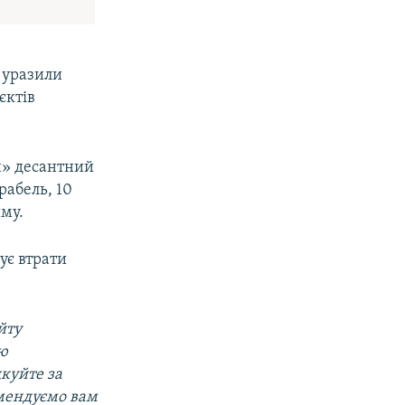
 уразили
єктів
н» десантний
абель, 10
иму.
ує втрати
йту
ою
дкуйте за
омендуємо вам