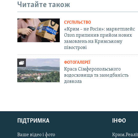
Читайте також
СУСПІЛЬСТВО
«Крим – не Росія»: маркетплейс
Ozon припинив прийом нових
замовлень на Кримському
півострові
ФОТОГАЛЕРЕЇ
Краса Сімферопольського
водосховища та занедбаність
довкола
Русский
ПІДТРИМКА
ІНФО
Qırımtatar
Ваше відео і фото
Крим.Реалії
ДОЛУЧАЙСЯ!