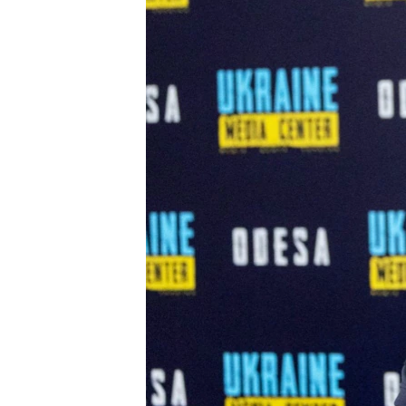
ВІДЕОУРОКИ «ELIFBE»
СВІДЧЕННЯ ОКУПАЦІЇ
УКРАЇНСЬКА ПРОБЛЕМА КРИМУ
ІНФОГРАФІКА