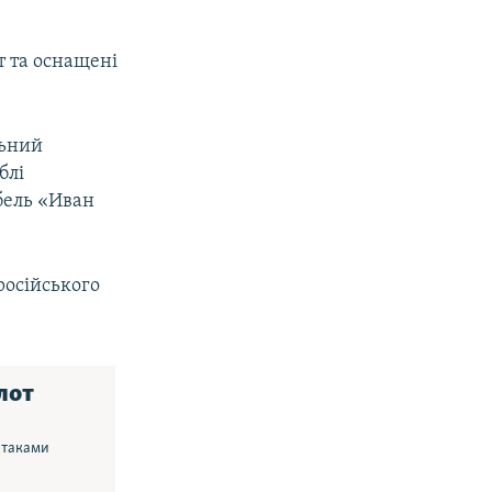
т та оснащені
льний
блі
бель «Иван
російського