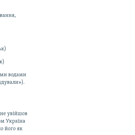
вання,
ьк)
к)
іми водами
удували»).
 не увійшов
ом Україна
о його як