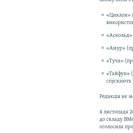
«Циклон» (
використов
«Аскольд» 
«Амур» (пр
«Туча» (пр
«Тайфун» (
спускають 
Редакція не 
4 листопада 
до складу ВМФ
оголосила пр