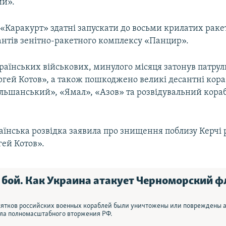
й».
«Каракурт» здатні запускати до восьми крилатих раке
іантів зенітно-ракетного комплексу «Панцир».
раїнських військових, минулого місяця затонув патру
ргей Котов», а також пошкоджено великі десантні кора
льшанський», «Ямал», «Азов» та розвідувальний кора
аїнська розвідка заявила про знищення поблизу Керчі 
гей Котов».