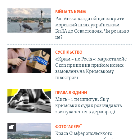
ВІЙНА ТА КРИМ
Російська влада обіцяє закрити
морський шлях українським
БпЛА до Севастополя. Чи реально
це?
СУСПІЛЬСТВО
«Крим – не Росія»: маркетплейс
Ozon припинив прийом нових
замовлень на Кримському
півострові
ПРАВА ЛЮДИНИ
Мить – і ти шпигун. Як у
кримських судах розглядають
звинувачення в держзраді
ФОТОГАЛЕРЕЇ
Краса Сімферопольського