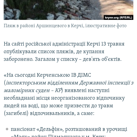
ВІДЕОУРОКИ «ELIFBE»
Русский
СВІДЧЕННЯ ОКУПАЦІЇ
Qırımtatar
Пляж в районі Аршинцевого в Керчі, ілюстративне фото
УКРАЇНСЬКА ПРОБЛЕМА КРИМУ
ДОЛУЧАЙСЯ!
ІНФОГРАФІКА
На сайті російської адміністрації Керчі 13 травня
опублікували список пляжів, де купання
заборонено. Загалом у списку – дев'ять об'єктів.
Усі сайти RFE/RL
«На сьогодні Керченською ІВ ДІМС
(
інспекторським відділенням Державної інспекції з
маломірних суден – КР
) виявлені наступні
необладнані місця неорганізованого відпочинку
людей на воді, що може призвести до травм
(загибелі) відпочивальників, а саме:
пансіонат «Дельфін», розташований в урочищі