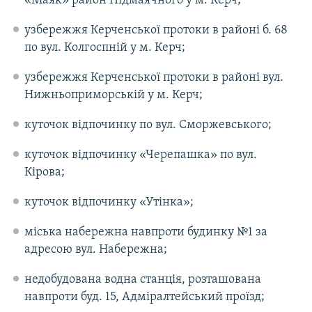
«Маяк» район Підмаячного у м. Керч;
узбережжя Керченської протоки в районі б. 68
по вул. Колгоспній у м. Керч;
узбережжя Керченської протоки в районі вул.
Нижньоприморській у м. Керч;
куточок відпочинку по вул. Сморжевського;
куточок відпочинку «Черепашка» по вул.
Кірова;
куточок відпочинку «Утінка»;
міська набережна навпроти будинку №1 за
адресою вул. Набережна;
недобудована водна станція, розташована
навпроти буд. 15, Адміралтейський проїзд;