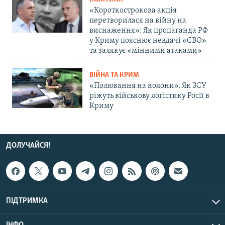
«Короткострокова акція
перетворилася на війну на
виснаження»: Як пропаганда РФ
у Криму пояснює невдачі «СВО»
та залякує «мінними атаками»
ВІЙНА ТА КРИМ
«Полювання на колони». Як ЗСУ
ріжуть військову логістику Росії в
Криму
ДОЛУЧАЙСЯ!
ПІДТРИМКА
ІНФО