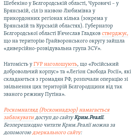
Шебекіно у Бєлгородській області, Чуровичі – у
Брянській, сіл із назвою Любимівка у
прикордонних регіонах кілька (зокрема у
Брянській та Курській областях). Губернатор
Бєлгородської області В’ячеслав Гладков
стверджує,
що на територію Грайворонського округу зайшла
«диверсійно-розвідувальна група ЗСУ».
Натомість у
ГУР наголошують
,
що «Російський
добровольчий корпус» та «Легіон Свобода Росії», які
складаються з громадян РФ, розпочали операцію зі
звільнення цих територій Бєлгородщини від так
званого режиму Путіна».
Роскомнагляд (Роскомнадзор) намагається
заблокувати
доступ до сайту
Крим.Реалії
.
Безперешкодно читати Крим.Реалії можна за
допомогою
дзеркального сайту
: