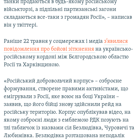
танки продаються в будь-якому російському
військторзі, а підпільні партизанські загони
складаються все-таки з громадян Росії», – написав
він у твіттері.
Раніше 22 травня у соцмережах і медіа
з’явилися
повідомлення про бойові зіткнення
​на українсько-
російському кордоні між Бєлгородською областю
Росії та Харківщиною.
«Російський добровольчий корпус» – озброєне
формування, створене правими активістами, що
емігрували з Росії, яке воює на боці України –
заявив, що його бійці знову здійснили рейд на
російську територію. Корпус опублікував відео, на
якому озброєні люди з емблемою РДК позують на
тлі табличок із назвами сіл Безлюдівка, Чуровичі та
Любимівка. Безлюдівка розташована неподалік