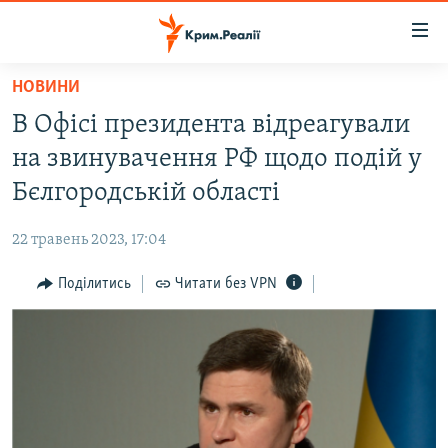
Доступність
посилання
Перейти
НОВИНИ
до
НОВИНИ
В Офісі президента відреагували
основного
ВОДА.КРИМ
матеріалу
на звинувачення РФ щодо подій у
ВІДЕО ТА ФОТО
Перейти
Бєлгородській області
до
ПОЛІТИКА
основної
22 травень 2023, 17:04
БЛОГИ
навігації
Перейти
Поділитись
Читати без VPN
ПОГЛЯД
до
ІНТЕРВ'Ю
пошуку
ВСЕ ЗА ДЕНЬ
СПЕЦПРОЕКТИ
ЯК ОБІЙТИ БЛОКУВАННЯ
ДЕПОРТАЦІЯ