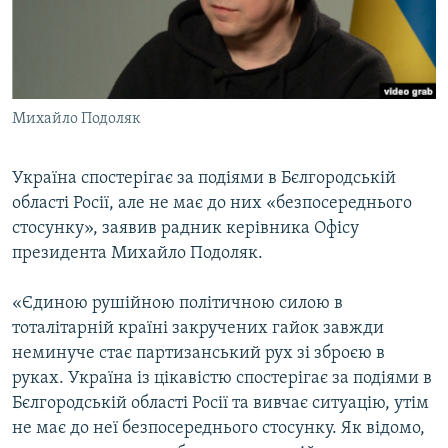
ВІДЕОУРОКИ «ELIFBE»
Русский
СВІДЧЕННЯ ОКУПАЦІЇ
Qırımtatar
УКРАЇНСЬКА ПРОБЛЕМА КРИМУ
Михайло Подоляк
ДОЛУЧАЙСЯ!
ІНФОГРАФІКА
Україна спостерігає за подіями в Бєлгородській
області Росії, але не має до них «безпосереднього
Усі сайти RFE/RL
стосунку», заявив радник керівника Офісу
президента Михайло Подоляк.
«Єдиною рушійною політичною силою в
тоталітарній країні закручених гайок завжди
неминуче стає партизанський рух зі зброєю в
руках. Україна із цікавістю спостерігає за подіями в
Бєлгородській області Росії та вивчає ситуацію, утім
не має до неї безпосереднього стосунку. Як відомо,