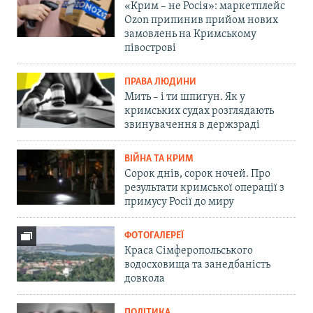
«Крим – не Росія»: маркетплейс
Ozon припинив прийом нових
замовлень на Кримському
півострові
ПРАВА ЛЮДИНИ
Мить – і ти шпигун. Як у
кримських судах розглядають
звинувачення в держзраді
ВІЙНА ТА КРИМ
Сорок днів, сорок ночей. Про
результати кримської операції з
примусу Росії до миру
ФОТОГАЛЕРЕЇ
Краса Сімферопольського
водосховища та занедбаність
довкола
ПОЛІТИКА