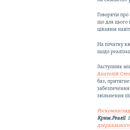
Говорячи про
що для цього 
цікавим навіт
На початку кв
щодо реалізац
Заступник мін
Анатолій Сте
баз, притягне
забезпечення 
звільнення пі
Роскомнагляд
Крим.Реалії
.
дзеркального