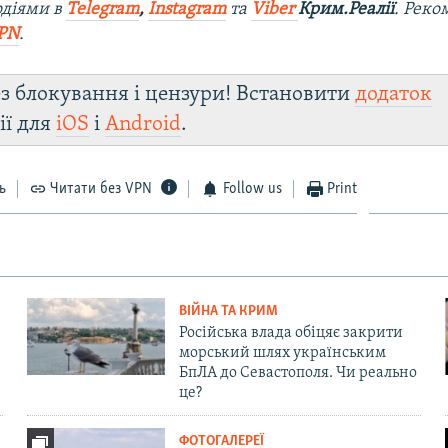
одіями в
Telegram
,
Instagram
та
Viber
Крим.Реалії
. Рек
PN
.
з блокування і цензури! Встановити
додаток
ії для
iOS
і
Android
.
ь
Читати без VPN
Follow us
Print
ВІЙНА ТА КРИМ
Російська влада обіцяє закрити
морський шлях українським
БпЛА до Севастополя. Чи реально
це?
ФОТОГАЛЕРЕЇ