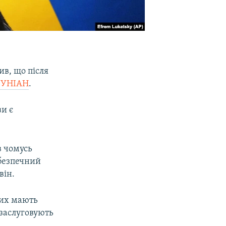
в, що після
 УНІАН
.
ви є
в чомусь
ебезпечний
він.
ких мають
«заслуговують