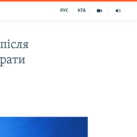
РУС
КТА
після
брати