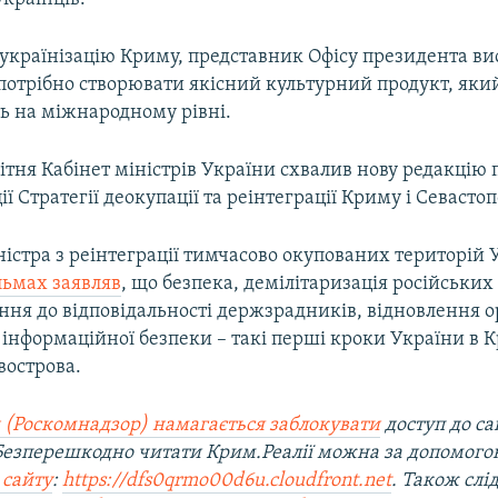
 українізацію Криму, представник Офісу президента ви
потрібно створювати якісний культурний продукт, яки
ь на міжнародному рівні.
ітня Кабінет міністрів України схвалив нову редакцію 
ії Стратегії деокупації та реінтеграції Криму і Севастоп
істра з реінтеграції тимчасово окупованих територій 
льмах заявляв
, що безпека, демілітаризація російських
ння до відповідальності держзрадників, відновлення о
інформаційної безпеки – такі перші кроки України в К
вострова.
 (Роскомнадзор) намагається заблокувати
доступ до са
 Безперешкодно читати Крим.Реалії можна за допомог
 сайту
:
https://dfs0qrmo00d6u.cloudfront.net
. Також слі