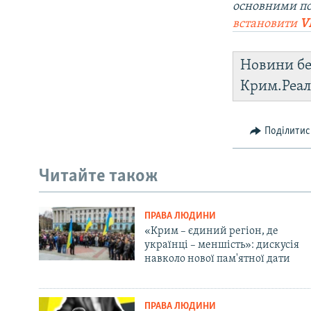
основними п
встановити
V
Новини бе
Крим.Реал
Поділитис
Читайте також
ПРАВА ЛЮДИНИ
«Крим – єдиний регіон, де
українці – меншість»: дискусія
навколо нової пам'ятної дати
ПРАВА ЛЮДИНИ