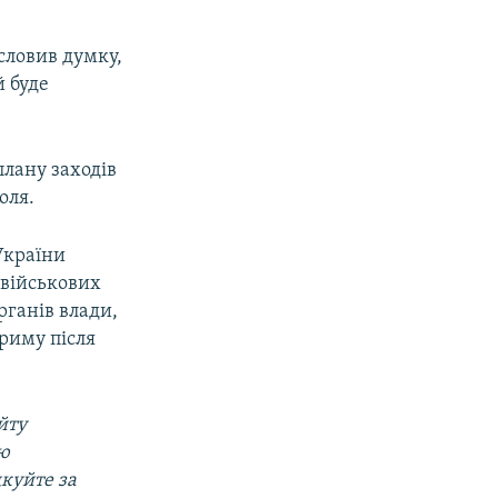
словив думку,
й буде
плану заходів
оля.
України
 військових
рганів влади,
риму після
йту
ою
дкуйте за