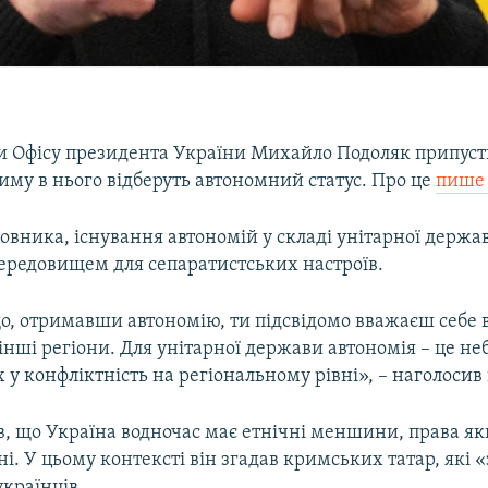
и Офісу президента України Михайло Подоляк припусти
иму в нього відберуть автономний статус. Про це
пише
вника, існування автономій у складі унітарної держа
редовищем для сепаратистських настроїв.
о, отримавши автономію, ти підсвідомо вважаєш себе 
нші регіони. Для унітарної держави автономія – це н
 у конфліктність на регіональному рівні», – наголосив 
в, що Україна водночас має етнічні меншини, права я
і. У цьому контексті він згадав кримських татар, які 
українців.