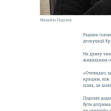
Михайло Подоляк
Радник голов
деокупації Кр
На думку чино
живильним се
«Очевидно, щ
кращим, ніж і
шлях, це шлях
Подоляк дода
бути дотриман
на симпатії» 