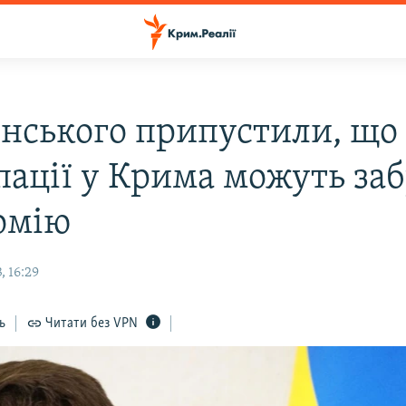
енського припустили, що 
пації у Крима можуть за
омію
, 16:29
ь
Читати без VPN