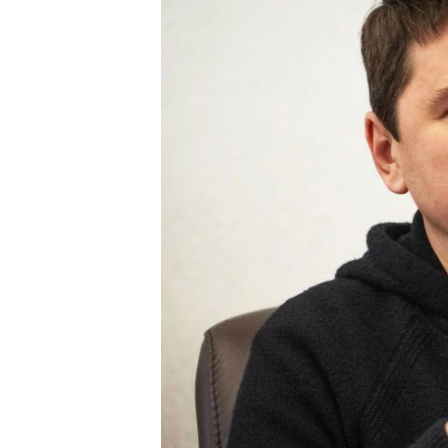
ВІДЕОУРОКИ «ELIFBE»
СВІДЧЕННЯ ОКУПАЦІЇ
УКРАЇНСЬКА ПРОБЛЕМА КРИМУ
ІНФОГРАФІКА