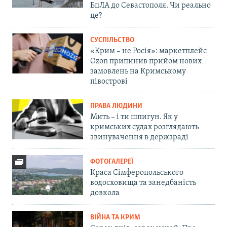
БпЛА до Севастополя. Чи реально
це?
СУСПІЛЬСТВО
«Крим – не Росія»: маркетплейс
Ozon припинив прийом нових
замовлень на Кримському
півострові
ПРАВА ЛЮДИНИ
Мить – і ти шпигун. Як у
кримських судах розглядають
звинувачення в держзраді
ФОТОГАЛЕРЕЇ
Краса Сімферопольського
водосховища та занедбаність
довкола
ВІЙНА ТА КРИМ