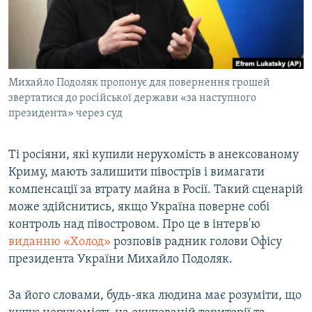
ВІДЕОУРОКИ «ELIFBE»
Русский
СВІДЧЕННЯ ОКУПАЦІЇ
Qırımtatar
УКРАЇНСЬКА ПРОБЛЕМА КРИМУ
Михайло Подоляк пропонує для повернення грошей
ДОЛУЧАЙСЯ!
ІНФОГРАФІКА
звертатися до російської держави «за наступного
президента» через суд
Усі сайти RFE/RL
Ті росіяни, які купили нерухомість в анексованому
Криму, мають залишити півострів і вимагати
компенсації за втрату майна в Росії. Такий сценарій
може здійснитись, якщо Україна поверне собі
контроль над півостровом. Про це в інтерв'ю
виданню «Холод»
розповів радник голови Офісу
президента України Михайло Подоляк.
За його словами, будь-яка людина має розуміти, що