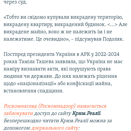
через суд.
«Тобто ви свідомо купували викрадену територію,
викрадену квартиру, викрадений будинок. <...> Але
викрадене майно, воно ж не належить їм і не
належатиме. Це очевидно», – підсумував Подоляк.
Постпред президента України в АРК у 2022-2024
роках Таміла Ташева заявляла, що Україна не має
наміру визнавати акти, які порушують права
людини чи держави. До них належать рішення
щодо «націоналізації» або конфіскації майна,
встановлення спадщини.
Роскомнагляд (Роскомнадзор) намагається
заблокувати
доступ до сайту
Крим.Реалії
.
Безперешкодно читати Крим.Реалії можна за
допомогою
дзеркального сайту
: