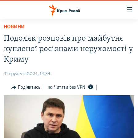
Доступність
посилання
Перейти
НОВИНИ
до
НОВИНИ
Подоляк розповів про майбутнє
основного
ВОДА.КРИМ
матеріалу
купленої росіянами нерухомості у
ВІДЕО ТА ФОТО
Перейти
Криму
до
ПОЛІТИКА
основної
31 грудень 2024, 14:34
БЛОГИ
навігації
Перейти
Поділитись
Читати без VPN
ПОГЛЯД
до
ІНТЕРВ'Ю
пошуку
ВСЕ ЗА ДЕНЬ
СПЕЦПРОЕКТИ
ЯК ОБІЙТИ БЛОКУВАННЯ
ДЕПОРТАЦІЯ