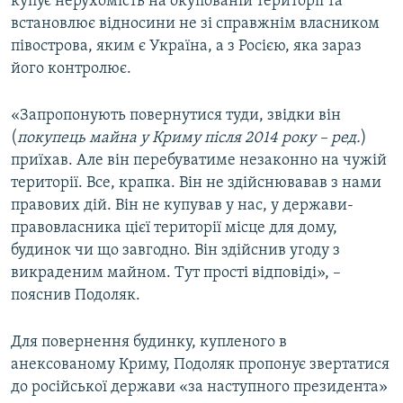
купує нерухомість на окупованій території та
встановлює відносини не зі справжнім власником
півострова, яким є Україна, а з Росією, яка зараз
його контролює.
«Запропонують повернутися туди, звідки він
(
покупець майна у Криму після 2014 року – ред.
)
приїхав. Але він перебуватиме незаконно на чужій
території. Все, крапка. Він не здійснювавав з нами
правових дій. Він не купував у нас, у держави-
правовласника цієї території місце для дому,
будинок чи що завгодно. Він здійснив угоду з
викраденим майном. Тут прості відповіді», –
пояснив Подоляк.
Для повернення будинку, купленого в
анексованому Криму, Подоляк пропонує звертатися
до російської держави «за наступного президента»