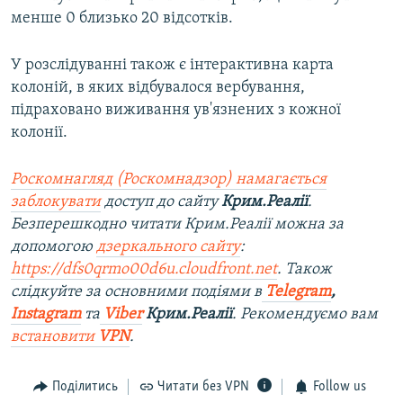
менше 0 близько 20 відсотків.
У розслідуванні також є інтерактивна карта
колоній, в яких відбувалося вербування,
підраховано виживання ув'язнених з кожної
колонії.
Роскомнагляд (Роскомнадзор) намагається
заблокувати
доступ до сайту
Крим.Реалії
.
Безперешкодно читати Крим.Реалії можна за
допомогою
дзеркального сайту
:
https://dfs0qrmo00d6u.cloudfront.net
. Також
слідкуйте за основними подіями в
Telegram
,
Instagram
та
Viber
Крим.Реалії
. Рекомендуємо вам
встановити
VPN
.
Поділитись
Читати без VPN
Follow us