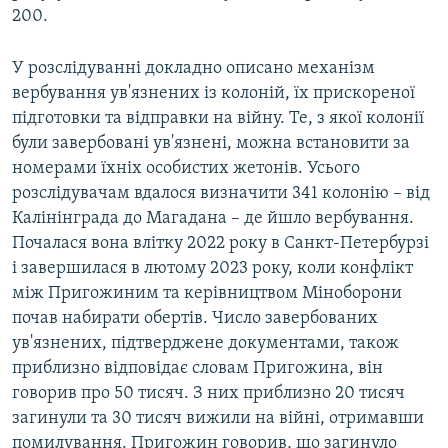
200.
У розслідуванні докладно описано механізм
вербування ув'язнених із колоній, їх прискореної
підготовки та відправки на війну. Те, з якої колонії
були завербовані ув'язнені, можна встановити за
номерами їхніх особистих жетонів. Усього
розслідувачам вдалося визначити 341 колонію – від
Калінінграда до Магадана – де йшло вербування.
Почалася вона влітку 2022 року в Санкт-Петербурзі
і завершилася в лютому 2023 року, коли конфлікт
між Пригожиним та керівництвом Міноборони
почав набирати обертів. Число завербованих
ув'язнених, підтверджене документами, також
приблизно відповідає словам Пригожина, він
говорив про 50 тисяч. З них приблизно 20 тисяч
загинули та 30 тисяч вижили на війні, отримавши
помилування. Пригожин говорив, що загинуло