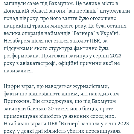
загинули саме під Бахмутом. Це велике місто в
Донецькій області загони "вагнерівців" штурмували
понад півроку, про його взяття було оголошено
наприкінці травня минулого року. Це була остання
велика операція найманців "Вагнера" в Україні.
Незабаром після неї стався заколот ПВК, за
підсумками якого структура фактично була
розформована. Пригожин загинув у серпні 2023
року в авіакатастрофі, офіційні причини якої не
називалися.
Цифри втрат, що наводяться журналістами,
фактично відповідають даним, які наводив сам
Пригожин. Він стверджував, що під Бахмутом
загинули близько 20 тисяч його бійців, проте
применшував кількість ув'язнених серед них.
Найбільші втрати ПВК "Вагнер" зазнала у січні 2023
року, у деякі дні кількість убитих перевищувала