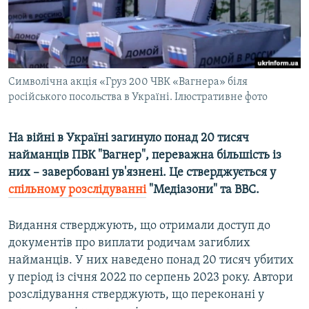
ВІДЕОУРОКИ «ELIFBE»
Русский
СВІДЧЕННЯ ОКУПАЦІЇ
Qırımtatar
УКРАЇНСЬКА ПРОБЛЕМА КРИМУ
Символічна акція «Груз 200 ЧВК «Вагнера» біля
ДОЛУЧАЙСЯ!
ІНФОГРАФІКА
російського посольства в Україні. Ілюстративне фото
На війні в Україні загинуло понад 20 тисяч
Усі сайти RFE/RL
найманців ПВК "Вагнер", переважна більшість із
них – завербовані ув'язнені. Це стверджується у
спільному розслідуванні
"Медіазони" та BBC.
Видання стверджують, що отримали доступ до
документів про виплати родичам загиблих
найманців. У них наведено понад 20 тисяч убитих
у період із січня 2022 по серпень 2023 року. Автори
розслідування стверджують, що переконані у