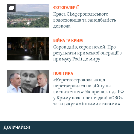
ФОТОГАЛЕРЕЇ
Краса Сімферопольського
водосховища та занедбаність
довкола
ВІЙНА ТА КРИМ
Сорок днів, сорок ночей. Про
результати кримської операції з
примусу Росії до миру
ПОЛІТИКА
«Короткострокова акція
перетворилася на війну на
виснаження»: Як пропаганда РФ
у Криму пояснює невдачі «СВО»
та залякує «мінними атаками»
ДОЛУЧАЙСЯ!