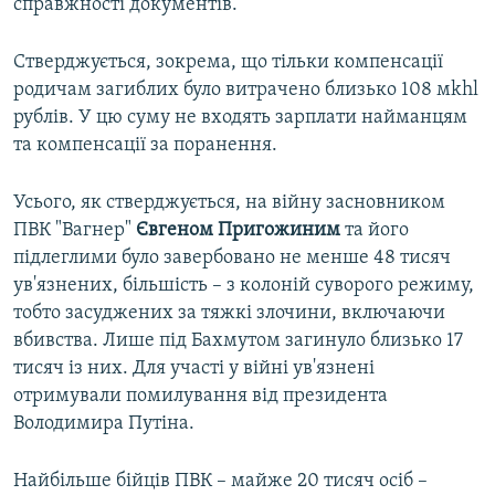
справжності документів.
Стверджується, зокрема, що тільки компенсації
родичам загиблих було витрачено близько 108 мkhl
рублів. У цю суму не входять зарплати найманцям
та компенсації за поранення.
Усього, як стверджується, на війну засновником
ПВК "Вагнер"
Євгеном Пригожиним
та його
підлеглими було завербовано не менше 48 тисяч
ув'язнених, більшість – з колоній суворого режиму,
тобто засуджених за тяжкі злочини, включаючи
вбивства. Лише під Бахмутом загинуло близько 17
тисяч із них. Для участі у війні ув'язнені
отримували помилування від президента
Володимира Путіна.
Найбільше бійців ПВК – майже 20 тисяч осіб –