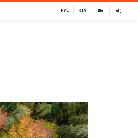
РУС
КТА