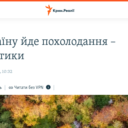
аїну йде похолодання –
тики
, 10:32
ь
Читати без VPN