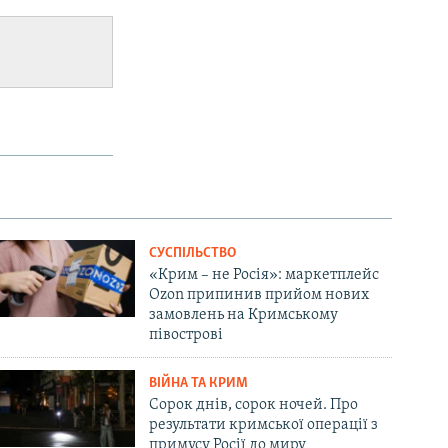
СУСПІЛЬСТВО
«Крим – не Росія»: маркетплейс
Ozon припинив прийом нових
замовлень на Кримському
півострові
ВІЙНА ТА КРИМ
Сорок днів, сорок ночей. Про
результати кримської операції з
примусу Росії до миру