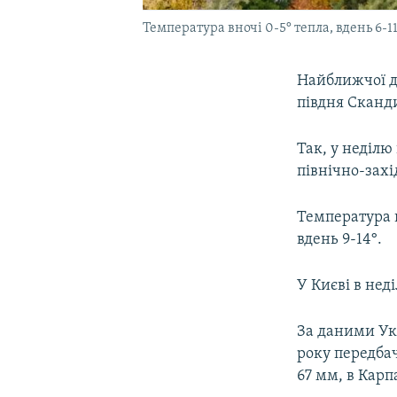
Температура вночі 0-5° тепла, вдень 6-11
Найближчої до
півдня Сканд
Так, у неділю
північно-захі
Температура вн
вдень 9-14°.
У Києві в неді
За даними Ук
року передбач
67 мм, в Кар