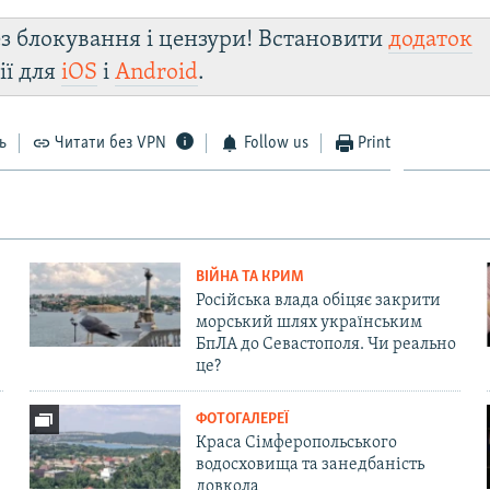
з блокування і цензури! Встановити
додаток
ії для
iOS
і
Android
.
ь
Читати без VPN
Follow us
Print
ВІЙНА ТА КРИМ
Російська влада обіцяє закрити
морський шлях українським
БпЛА до Севастополя. Чи реально
це?
ФОТОГАЛЕРЕЇ
Краса Сімферопольського
водосховища та занедбаність
довкола