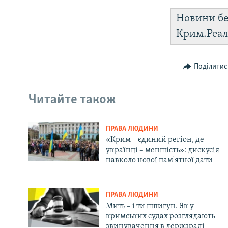
Новини бе
Крим.Реал
Поділитис
Читайте також
ПРАВА ЛЮДИНИ
«Крим – єдиний регіон, де
українці – меншість»: дискусія
навколо нової пам'ятної дати
ПРАВА ЛЮДИНИ
Мить – і ти шпигун. Як у
кримських судах розглядають
звинувачення в держзраді