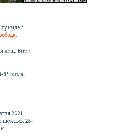
е прийде з
вобода.
й дощ. Вітер
3-8° тепла,
.
втня 2021
очікується 28-
ми.