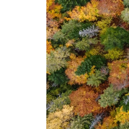
ВІДЕОУРОКИ «ELIFBE»
СВІДЧЕННЯ ОКУПАЦІЇ
УКРАЇНСЬКА ПРОБЛЕМА КРИМУ
ІНФОГРАФІКА