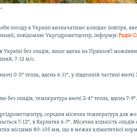
°
би погоду в Україні визначатиме холодне повітря, як
инавії, повідомляє Укргідрометцентр, інформує
Радіо С
 в Україні без опадів, лише вдень на Приазов’ї можливи
дний, 7-12 м/с.
очі 0-5° тепла, вдень 6-11°, у південній частині вночі 
лю без опадів, температура вночі 2-4° тепла, вдень 7-9°
ргідрометцентру, середня місячна температура для жо
ається 7-12°, в Карпатах 6-7°. Місячна кількість опадів 
патах місцями 80-105 мм, що в межах кліматичної нор