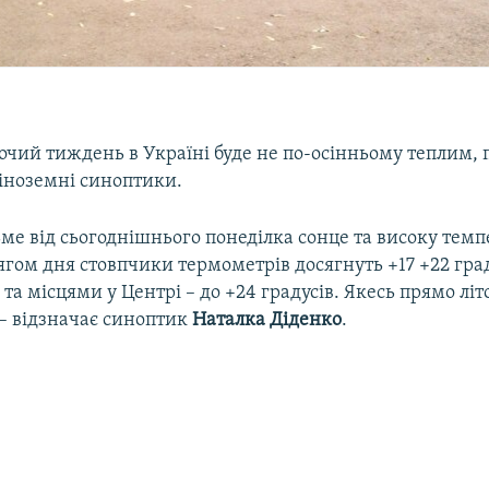
очий тиждень в Україні буде не по-осінньому теплим,
 іноземні синоптики.
ьме від сьогоднішнього понеділка сонце та високу тем
ягом дня стовпчики термометрів досягнуть +17 +22 град
і та місцями у Центрі – до +24 градусів. Якесь прямо літ
 – відзначає синоптик
Наталка Діденко
.