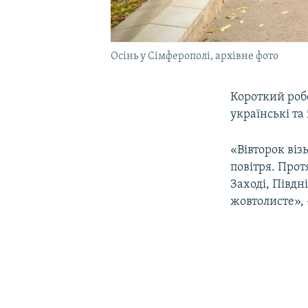
Осінь у Сімферополі, архівне фото
Короткий роб
українські та
«Вівторок віз
повітря. Прот
Заході, Півдн
жовтолисте»,