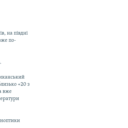
в, на півдні
вже по-
.
риканський
близько +20 з
а вже
ператури
иноптики