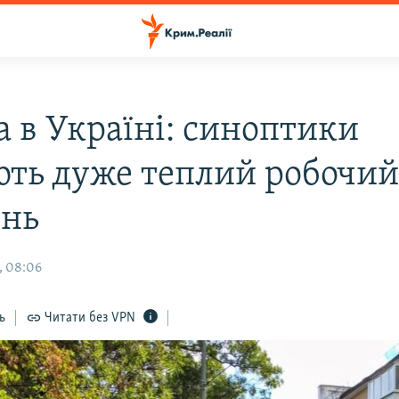
а в Україні: синоптики
ють дуже теплий робочи
нь
, 08:06
ь
Читати без VPN