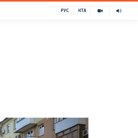
РУС
КТА
й