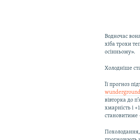
Водночас вона
хіба трохи те
осінньому».
Холодніше ста
Її прогноз пі
wundergroun
вівторка до п
хмарність і +
становитиме 
Похолодання,
прогнозують 