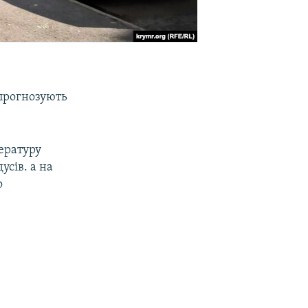
 прогнозують
пературу
усів. а на
о