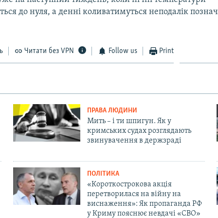
ься до нуля, а денні коливатимуться неподалік позна
ь
Читати без VPN
Follow us
Print
ПРАВА ЛЮДИНИ
Мить – і ти шпигун. Як у
кримських судах розглядають
звинувачення в держзраді
ПОЛІТИКА
«Короткострокова акція
перетворилася на війну на
виснаження»: Як пропаганда РФ
у Криму пояснює невдачі «СВО»