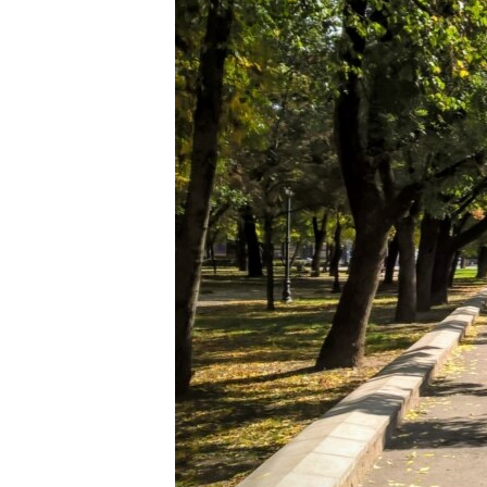
ВІДЕОУРОКИ «ELIFBE»
СВІДЧЕННЯ ОКУПАЦІЇ
УКРАЇНСЬКА ПРОБЛЕМА КРИМУ
ІНФОГРАФІКА