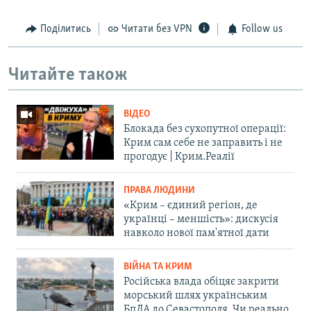
Поділитись
Читати без VPN
Follow us
Читайте також
ВІДЕО
Блокада без сухопутної операції:
Крим сам себе не заправить і не
прогодує | Крим.Реалії
ПРАВА ЛЮДИНИ
«Крим – єдиний регіон, де
українці – меншість»: дискусія
навколо нової пам'ятної дати
ВІЙНА ТА КРИМ
Російська влада обіцяє закрити
морський шлях українським
БпЛА до Севастополя. Чи реально