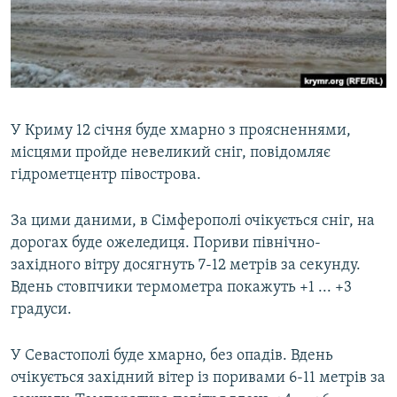
ВІДЕОУРОКИ «ELIFBE»
Русский
СВІДЧЕННЯ ОКУПАЦІЇ
Qırımtatar
УКРАЇНСЬКА ПРОБЛЕМА КРИМУ
ДОЛУЧАЙСЯ!
ІНФОГРАФІКА
У Криму 12 січня буде хмарно з проясненнями,
місцями пройде невеликий сніг, повідомляє
гідрометцентр півострова.
Усі сайти RFE/RL
За цими даними, в Сімферополі очікується сніг, на
дорогах буде ожеледиця. Пориви північно-
західного вітру досягнуть 7-12 метрів за секунду.
Вдень стовпчики термометра покажуть +1 ... +3
градуси.
У Севастополі буде хмарно, без опадів. Вдень
очікується західний вітер із поривами 6-11 метрів за