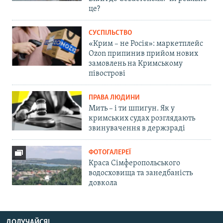
це?
СУСПІЛЬСТВО
«Крим – не Росія»: маркетплейс
Ozon припинив прийом нових
замовлень на Кримському
півострові
ПРАВА ЛЮДИНИ
Мить – і ти шпигун. Як у
кримських судах розглядають
звинувачення в держзраді
ФОТОГАЛЕРЕЇ
Краса Сімферопольського
водосховища та занедбаність
довкола
ДОЛУЧАЙСЯ!