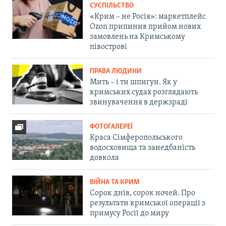
СУСПІЛЬСТВО
«Крим – не Росія»: маркетплейс
Ozon припинив прийом нових
замовлень на Кримському
півострові
ПРАВА ЛЮДИНИ
Мить – і ти шпигун. Як у
кримських судах розглядають
звинувачення в держзраді
ФОТОГАЛЕРЕЇ
Краса Сімферопольського
водосховища та занедбаність
довкола
ВІЙНА ТА КРИМ
Сорок днів, сорок ночей. Про
результати кримської операції з
примусу Росії до миру