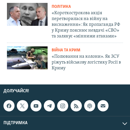
ПОЛІТИКА
«Короткострокова акція
перетворилася на війну на
виснаження»: Як пропаганда РФ
у Криму пояснює невдачі «СВО»
та залякує «мінними атаками»
ВІЙНА ТА КРИМ
«Полювання на колони». Як ЗСУ
ріжуть військову логістику Росії в
Криму
ДОЛУЧАЙСЯ!
ПІДТРИМКА