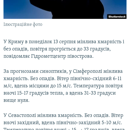
ВІДЕОУРОКИ «ELIFBE»
Русский
СВІДЧЕННЯ ОКУПАЦІЇ
Qırımtatar
Ілюстраційне фото
УКРАЇНСЬКА ПРОБЛЕМА КРИМУ
ДОЛУЧАЙСЯ!
ІНФОГРАФІКА
У Криму в понеділок 13 серпня мінлива хмарність і
без опадів, повітря прогріється до 33 градусів,
повідомляє Гідрометцентр півострова.
Усі сайти RFE/RL
За прогнозами синоптиків, у Сімферополі мінлива
хмарність. Без опадів. Вітер північно-східний 6-11
м/с, вдень місцями до 15 м/с. Температура повітря
вночі 15-17 градусів тепла, а вдень 31-33 градуси
вище нуля.
У Севастополі мінлива хмарність. Без опадів. Вітер
вночі західний, вдень північно-західний 5-10 м/с.