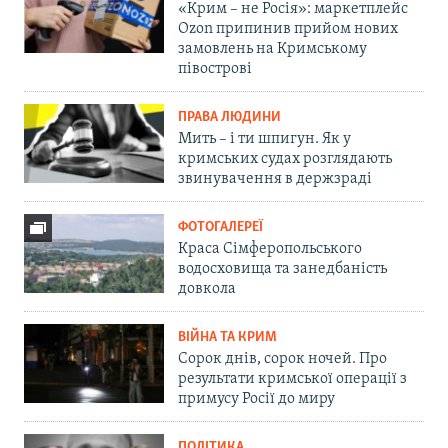
«Крим – не Росія»: маркетплейс
Ozon припинив прийом нових
замовлень на Кримському
півострові
ПРАВА ЛЮДИНИ
Мить – і ти шпигун. Як у
кримських судах розглядають
звинувачення в держзраді
ФОТОГАЛЕРЕЇ
Краса Сімферопольського
водосховища та занедбаність
довкола
ВІЙНА ТА КРИМ
Сорок днів, сорок ночей. Про
результати кримської операції з
примусу Росії до миру
ПОЛІТИКА