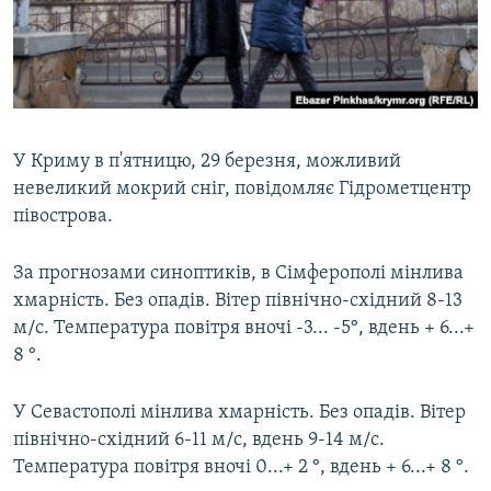
ВІДЕОУРОКИ «ELIFBE»
Русский
СВІДЧЕННЯ ОКУПАЦІЇ
Qırımtatar
УКРАЇНСЬКА ПРОБЛЕМА КРИМУ
ДОЛУЧАЙСЯ!
ІНФОГРАФІКА
У Криму в п'ятницю, 29 березня, можливий
невеликий мокрий сніг, повідомляє Гідрометцентр
півострова.
Усі сайти RFE/RL
За прогнозами синоптиків, в Сімферополі мінлива
хмарність. Без опадів. Вітер північно-східний 8-13
м/с. Температура повітря вночі -3... -5°, вдень + 6...+
8 °.
У Севастополі мінлива хмарність. Без опадів. Вітер
північно-східний 6-11 м/с, вдень 9-14 м/с.
Температура повітря вночі 0...+ 2 °, вдень + 6...+ 8 °.