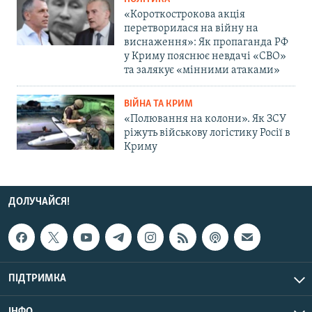
«Короткострокова акція
перетворилася на війну на
виснаження»: Як пропаганда РФ
у Криму пояснює невдачі «СВО»
та залякує «мінними атаками»
ВІЙНА ТА КРИМ
«Полювання на колони». Як ЗСУ
ріжуть військову логістику Росії в
Криму
ДОЛУЧАЙСЯ!
ПІДТРИМКА
ІНФО