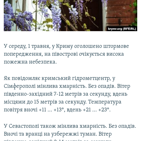
ВІДЕОУРОКИ «ELIFBE»
Русский
СВІДЧЕННЯ ОКУПАЦІЇ
Qırımtatar
УКРАЇНСЬКА ПРОБЛЕМА КРИМУ
ДОЛУЧАЙСЯ!
ІНФОГРАФІКА
У середу, 1 травня, у Криму оголошено штормове
попередження, на півострові очікується висока
пожежна небезпека.
Усі сайти RFE/RL
Як повідомляє кримський гідрометцентр, у
Сімферополі мінлива хмарність. Без опадів. Вітер
південно-західний 7-12 метрів за секунду, вдень
місцями до 15 метрів за секунду. Температура
повітря вночі +11 ... +13°, вдень +21 ... +23°.
У Севастополі також мінлива хмарність. Без опадів.
Вночі та вранці на узбережжі туман. Вітер