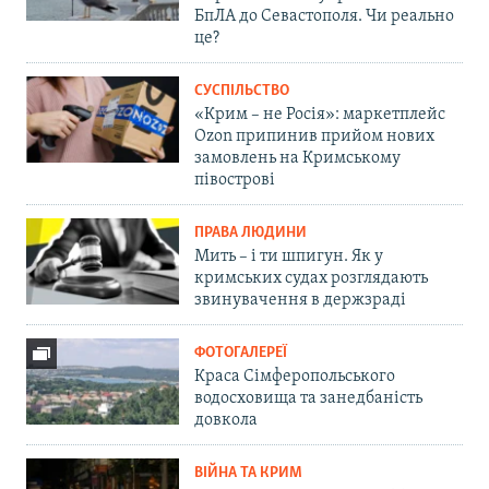
БпЛА до Севастополя. Чи реально
це?
СУСПІЛЬСТВО
«Крим – не Росія»: маркетплейс
Ozon припинив прийом нових
замовлень на Кримському
півострові
ПРАВА ЛЮДИНИ
Мить – і ти шпигун. Як у
кримських судах розглядають
звинувачення в держзраді
ФОТОГАЛЕРЕЇ
Краса Сімферопольського
водосховища та занедбаність
довкола
ВІЙНА ТА КРИМ