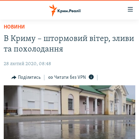
Доступність
посилання
Перейти
НОВИНИ
до
НОВИНИ
В Криму – штормовий вітер, зливи
основного
ВОДА.КРИМ
матеріалу
та похолодання
ВІДЕО ТА ФОТО
Перейти
до
28 лютий 2020, 08:48
ПОЛІТИКА
основної
БЛОГИ
Поділитись
Читати без VPN
навігації
Перейти
ПОГЛЯД
до
ІНТЕРВ'Ю
пошуку
ВСЕ ЗА ДЕНЬ
СПЕЦПРОЕКТИ
ЯК ОБІЙТИ БЛОКУВАННЯ
ДЕПОРТАЦІЯ