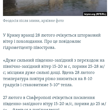
ВІДЕОУРОКИ «ELIFBE»
Русский
СВІДЧЕННЯ ОКУПАЦІЇ
Qırımtatar
Феодосія після зливи, архівне фото
УКРАЇНСЬКА ПРОБЛЕМА КРИМУ
ДОЛУЧАЙСЯ!
ІНФОГРАФІКА
У Криму вранці 28 лютого очікується штормовий
вітер і похолодання. Про це повідомляє
гідрометцентр півострова.
Усі сайти RFE/RL
«Дуже сильний південно-західний з переходом на
північно-західний вітер 15-20 м с, пориви 25-28 м/
с; місцями дуже сильні дощі. Вдень 28 лютого
температура повітря різко знизиться на 8-10
градусів і становитиме 5-10° тепла.
27 лютого в Сімферополі очікується посилення
південно-західного вітру 15-20 м/с, пориви до 25 м/