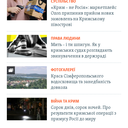
СУСПІЛЬСТВО
«Крим – не Росія»: маркетплейс
Ozon припинив прийом нових
замовлень на Кримському
півострові
ПРАВА ЛЮДИНИ
Мить – і ти шпигун. Як у
кримських судах розглядають
звинувачення в держзраді
ФОТОГАЛЕРЕЇ
Краса Сімферопольського
водосховища та занедбаність
довкола
ВІЙНА ТА КРИМ
Сорок днів, сорок ночей. Про
результати кримської операції з
примусу Росії до миру