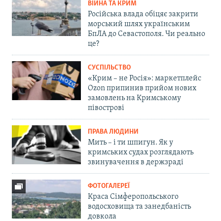
ВІЙНА ТА КРИМ
Російська влада обіцяє закрити
морський шлях українським
БпЛА до Севастополя. Чи реально
це?
СУСПІЛЬСТВО
«Крим – не Росія»: маркетплейс
Ozon припинив прийом нових
замовлень на Кримському
півострові
ПРАВА ЛЮДИНИ
Мить – і ти шпигун. Як у
кримських судах розглядають
звинувачення в держзраді
ФОТОГАЛЕРЕЇ
Краса Сімферопольського
водосховища та занедбаність
довкола