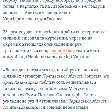
морозу; вдень від 3 градусів морозу до 2 градусів
тепла, в Карпатах та на Лівобережжі – 1-6 градусів
морозу», – йдеться у повідомленні
Укргідрометцентру в Facebook.
25 грудня у деяких регіонах країни спостерігається
сильний снігопад та хуртовини, через це на
окремих автошляхах ускладнений рух
транспортних засобів,
повідомляє
департамент
комунікації Національноїх поліції України.
«Внаслідок негоди ускладнений рух на деяких
ділянках автодоріг
Полтавської області
. Зокрема,
на
трасі Київ-Харків
поблизу села Решетилівка, а
також на спуску та підйомі села Мачухи на
автошляху Суми-Полтава-Олександрія. Також
ускладнено рух й автошляхами
Черкаської області
.
На Миколаївщині
сніговими переметами