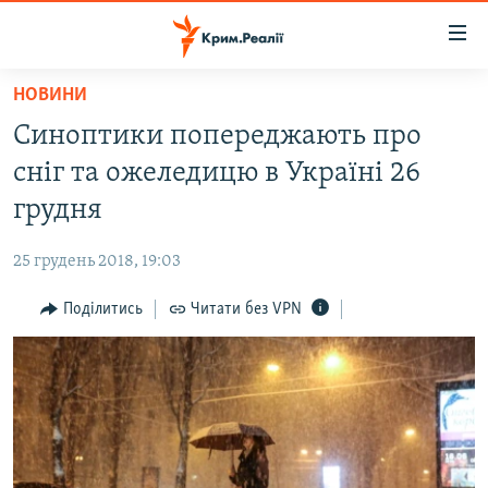
Доступність
посилання
Перейти
НОВИНИ
до
НОВИНИ
Синоптики попереджають про
основного
ВОДА.КРИМ
матеріалу
сніг та ожеледицю в Україні 26
ВІДЕО ТА ФОТО
Перейти
грудня
до
ПОЛІТИКА
основної
25 грудень 2018, 19:03
БЛОГИ
навігації
Перейти
Поділитись
Читати без VPN
ПОГЛЯД
до
ІНТЕРВ'Ю
пошуку
ВСЕ ЗА ДЕНЬ
СПЕЦПРОЕКТИ
ЯК ОБІЙТИ БЛОКУВАННЯ
ДЕПОРТАЦІЯ