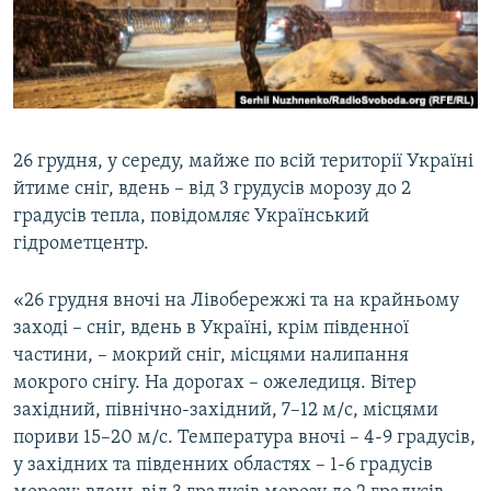
ВІДЕОУРОКИ «ELIFBE»
Русский
СВІДЧЕННЯ ОКУПАЦІЇ
Qırımtatar
УКРАЇНСЬКА ПРОБЛЕМА КРИМУ
ДОЛУЧАЙСЯ!
ІНФОГРАФІКА
26 грудня, у середу, майже по всій території Україні
йтиме сніг, вдень – від 3 грудусів морозу до 2
градусів тепла, повідомляє Український
Усі сайти RFE/RL
гідрометцентр.
«26 грудня вночі на Лівобережжі та на крайньому
заході – сніг, вдень в Україні, крім південної
частини, – мокрий сніг, місцями налипання
мокрого снігу. На дорогах – ожеледиця. Вітер
західний, північно-західний, 7–12 м/с, місцями
пориви 15–20 м/с. Температура вночі – 4-9 градусів,
у західних та південних областях – 1-6 градусів