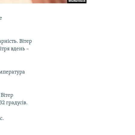
е
рність. Вітер
ітря вдень –
емпература
 Вітер
32 градусів.
с.