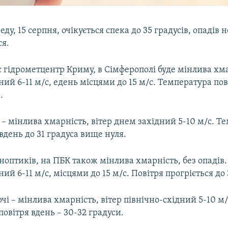
ду, 15 серпня, очікується спека до 35 градусів, опадів н
ся.
 гідрометцентр Криму, в Сімферополі буде мінлива хма
ний 6-11 м/с, eдень місцями до 15 м/с. Температура пов
.
 – мінлива хмарність, вітер днем західний 5-10 м/с. Т
 вдень до 31 градуса вище нуля.
оптиків, на ПБК також мінлива хмарність, без опадів.
ий 6-11 м/с, місцями до 15 м/с. Повітря прогріється до 
рчі – мінлива хмарність, вітер північно-східний 5-10 м/
овітря вдень – 30-32 градуси.