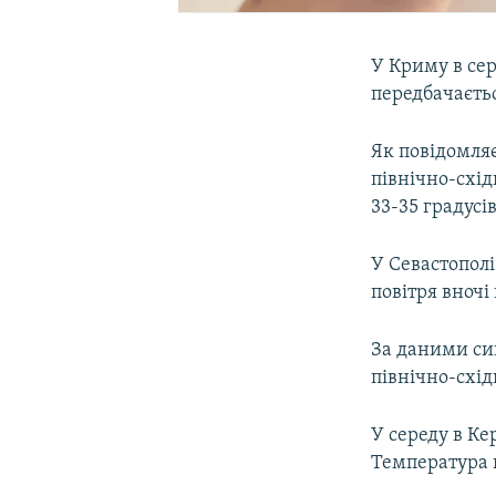
У Криму в сере
передбачаєть
Як повідомляє
північно-схід
33-35 градусів
У Севастополі
повітря вночі
За даними син
північно-східн
У середу в Ке
Температура п