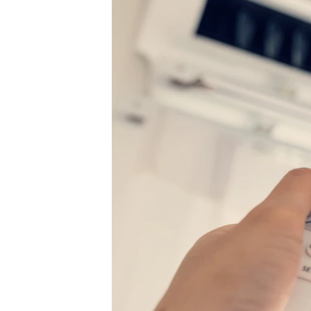
ВІДЕОУРОКИ «ELIFBE»
СВІДЧЕННЯ ОКУПАЦІЇ
УКРАЇНСЬКА ПРОБЛЕМА КРИМУ
ІНФОГРАФІКА