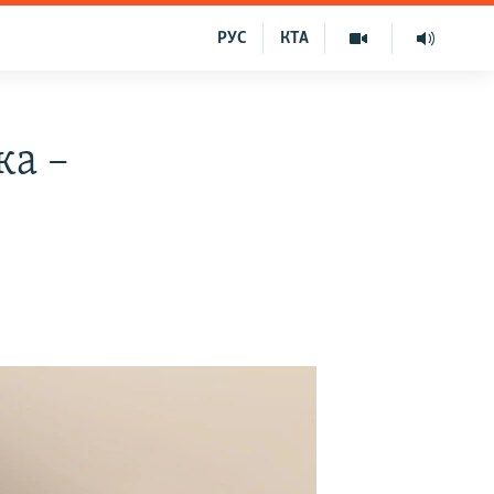
РУС
КТА
ка –