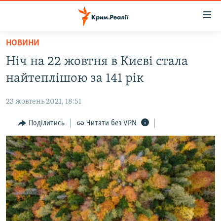
Доступність
посилання
Перейти
НОВИНИ
до
НОВИНИ
Ніч на 22 жовтня в Києві стала
основного
ВОДА.КРИМ
матеріалу
найтеплішою за 141 рік
ВІДЕО ТА ФОТО
Перейти
до
23 жовтень 2021, 18:51
ПОЛІТИКА
основної
БЛОГИ
Поділитись
Читати без VPN
навігації
Перейти
ПОГЛЯД
до
ІНТЕРВ'Ю
пошуку
ВСЕ ЗА ДЕНЬ
СПЕЦПРОЕКТИ
ЯК ОБІЙТИ БЛОКУВАННЯ
ДЕПОРТАЦІЯ