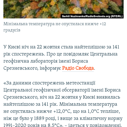
ВІДЕОУРОКИ «ELIFBE»
Русский
СВІДЧЕННЯ ОКУПАЦІЇ
Qırımtatar
Мінімальна температура не опустилася нижче +12
УКРАЇНСЬКА ПРОБЛЕМА КРИМУ
градусів
ДОЛУЧАЙСЯ!
ІНФОГРАФІКА
У Києві ніч на 22 жовтня стала найтеплішою за 141
рік спостережень. Про це повідомляє Центральна
геофізична лабораторія імені Бориса
Усі сайти RFE/RL
Срезневського, інформує
Радіо Свобода
.
«За даними спостережень метеостанції
Центральної геофізичної обсерваторії імені Бориса
Срезневського, ніч на 22 жовтня у Києві виявилась
найтеплішою за 141 рік. Мінімальна температура
не опустилась нижче +12,0°С, що на 1,0°С тепліше,
ніж це було у 1889 році, і вище за кліматичну норму
1991–2020 років на 8,5°С», – ідеться у повідомленні.