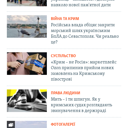
навколо нової пам'ятної дати
ВІЙНА ТА КРИМ
Російська влада обіцяє закрити
морський шлях українським
БпЛА до Севастополя. Чи реально
це?
СУСПІЛЬСТВО
«Крим – не Росія»: маркетплейс
Ozon припинив прийом нових
замовлень на Кримському
півострові
ПРАВА ЛЮДИНИ
Мить – і ти шпигун. Як у
кримських судах розглядають
звинувачення в держзраді
ФОТОГАЛЕРЕЇ