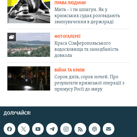
ПРАВА ЛЮДИНИ
Мить – і ти шпигун. Як у
кримських судах розглядають
звинувачення в держзраді
ФОТОГАЛЕРЕЇ
Краса Сімферопольського
водосховища та занедбаність
довкола
ВІЙНА ТА КРИМ
Сорок днів, сорок ночей. Про
результати кримської операції з
примусу Росії до миру
ДОЛУЧАЙСЯ!