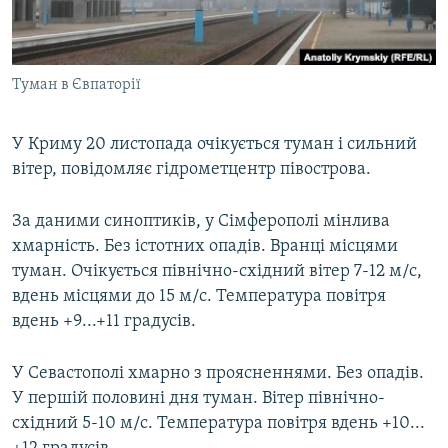
ВІДЕОУРОКИ «ELIFBE»
Русский
СВІДЧЕННЯ ОКУПАЦІЇ
Qırımtatar
Туман в Євпаторії
УКРАЇНСЬКА ПРОБЛЕМА КРИМУ
ДОЛУЧАЙСЯ!
ІНФОГРАФІКА
У Криму 20 листопада очікується туман і сильний
вітер, повідомляє гідрометцентр півострова.
Усі сайти RFE/RL
За даними синоптиків, у Сімферополі мінлива
хмарність. Без істотних опадів. Вранці місцями
туман. Очікується північно-східний вітер 7-12 м/с,
вдень місцями до 15 м/с. Температура повітря
вдень +9...+11 градусів.
У Севастополі хмарно з проясненнями. Без опадів.
У першій половині дня туман. Вітер північно-
східний 5-10 м/с. Температура повітря вдень +10...