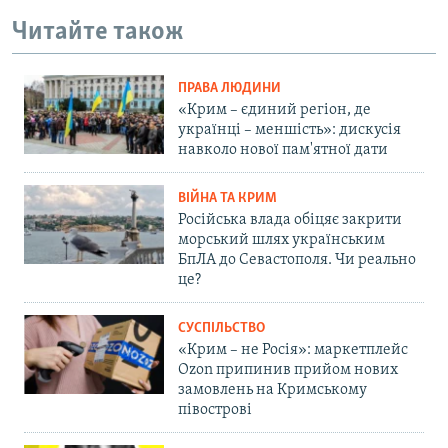
Читайте також
ПРАВА ЛЮДИНИ
«Крим – єдиний регіон, де
українці – меншість»: дискусія
навколо нової пам'ятної дати
ВІЙНА ТА КРИМ
Російська влада обіцяє закрити
морський шлях українським
БпЛА до Севастополя. Чи реально
це?
СУСПІЛЬСТВО
«Крим – не Росія»: маркетплейс
Ozon припинив прийом нових
замовлень на Кримському
півострові