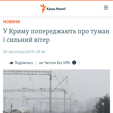
Доступність
посилання
Перейти
НОВИНИ
до
НОВИНИ
У Криму попереджають про туман
основного
ВОДА.КРИМ
матеріалу
і сильний вітер
ВІДЕО ТА ФОТО
Перейти
до
20 листопад 2019, 08:46
ПОЛІТИКА
основної
БЛОГИ
Поділитись
Читати без VPN
навігації
Перейти
ПОГЛЯД
до
ІНТЕРВ'Ю
пошуку
ВСЕ ЗА ДЕНЬ
СПЕЦПРОЕКТИ
ЯК ОБІЙТИ БЛОКУВАННЯ
ДЕПОРТАЦІЯ