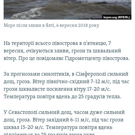
ВІДЕОУРОКИ «ELIFBE»
Русский
СВІДЧЕННЯ ОКУПАЦІЇ
Qırımtatar
Море після зливи в Ялті, 6 вересня 2018 року
УКРАЇНСЬКА ПРОБЛЕМА КРИМУ
ДОЛУЧАЙСЯ!
ІНФОГРАФІКА
На території всього півострова в п'ятницю, 7
вересня, очікуються зливи, грози та шквальний
вітер. Про це повідомляє Гідрометцентр півострова.
Усі сайти RFE/RL
За прогнозами синоптиків, в Сімферополі сильний
дощ, гроза. Вітер північно-східний 7-12 м/с, під час
грози шквалисте посилення вітру 17-20 м/с.
Температура повітря вдень до 25 градусів тепла.
У Севастополі сильний дощ, часом дуже сильний
дощ, гроза. Вітер західний 6-11 м/с, під час грози
шквал 15-20 м/с. Температура повітря вдень