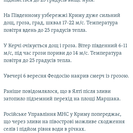
підніметься до 25 градусів вище нуля.
На Південному узбережжі Криму дуже сильний
дощ, гроза, град, шквал 17-22 м/с. Температура
повітря вдень до 25 градусів тепла.
У Керчі очікується дощ і гроза. Вітер південний 6-11
м/с, під час грози пориви до 14 м/с. Температура
повітря до 25 градусів тепла.
Увечері 6 вересня Феодосію накрив смерч із грозою.
Раніше повідомлялося, що в Ялті після зливи
затопило підземний перехід на площі Маршака.
Російське Управління МНС у Криму попереджає,
що через зливи на півострові можливе сходження
селів і підйом рівня води в річках.