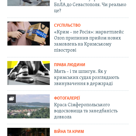
БпЛА до Севастополя. Чи реально
це?
СУСПІЛЬСТВО
«Крим – не Росія»: маркетплейс
Ozon припинив прийом нових
замовлень на Кримському
півострові
ПРАВА ЛЮДИНИ
Мить – і ти шпигун. Як у
кримських судах розглядають
звинувачення в держзраді
ФОТОГАЛЕРЕЇ
Краса Сімферопольського
водосховища та занедбаність
довкола
ВІЙНА ТА КРИМ