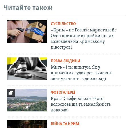
Читайте також
СУСПІЛЬСТВО
«Крим – не Росія»: маркетплейс
Ozon припинив прийом нових
замовлень на Кримському
півострові
ПРАВА ЛЮДИНИ
Мить – і ти шпигун. Як у
кримських судах розглядають
звинувачення в держзраді
ФОТОГАЛЕРЕЇ
Краса Сімферопольського
водосховища та занедбаність
довкола
ВІЙНА ТА КРИМ