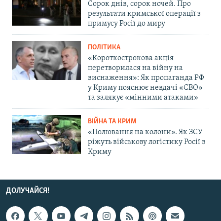
Сорок днів, сорок ночей. Про
результати кримської операції з
примусу Росії до миру
ПОЛІТИКА
«Короткострокова акція
перетворилася на війну на
виснаження»: Як пропаганда РФ
у Криму пояснює невдачі «СВО»
та залякує «мінними атаками»
ВІЙНА ТА КРИМ
«Полювання на колони». Як ЗСУ
ріжуть військову логістику Росії в
Криму
ДОЛУЧАЙСЯ!