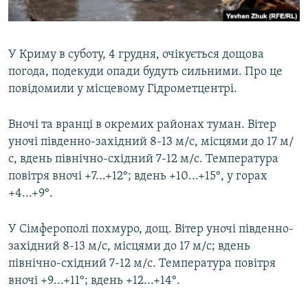
ВІДЕОУРОКИ «ELIFBE»
Русский
СВІДЧЕННЯ ОКУПАЦІЇ
Qırımtatar
У Криму в суботу, 4 грудня, очікується дощова
УКРАЇНСЬКА ПРОБЛЕМА КРИМУ
погода, подекуди опади будуть сильними. Про це
ДОЛУЧАЙСЯ!
ІНФОГРАФІКА
повідомили у місцевому Гідрометцентрі.
Вночі та вранці в окремих районах туман. Вітер
уночі південно-західний 8-13 м/с, місцями до 17 м/
Усі сайти RFE/RL
с, вдень північно-східний 7-12 м/с. Температура
повітря вночі +7...+12°; вдень +10...+15°, у горах
+4...+9°.
У Сімферополі похмуро, дощ. Вітер уночі південно-
західний 8-13 м/с, місцями до 17 м/с; вдень
північно-східний 7-12 м/с. Температура повітря
вночі +9...+11°; вдень +12...+14°.