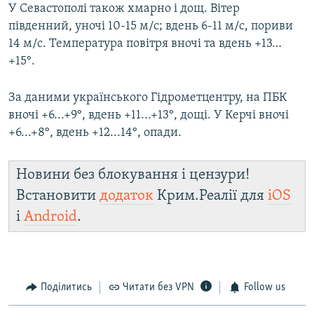
У Севастополі також хмарно і дощ. Вітер
південний, уночі 10-15 м/с; вдень 6-11 м/с, пориви
14 м/с. Температура повітря вночі та вдень +13…
+15°.
За даними українського Гідрометцентру, на ПБК
вночі +6...+9°, вдень +11...+13°, дощі. У Керчі вночі
+6...+8°, вдень +12...14°, опади.
Новини без блокування і цензури!
Встановити
додаток
Крим.Реалії для
iOS
і
Android
.
Поділитись
Читати без VPN
Follow us