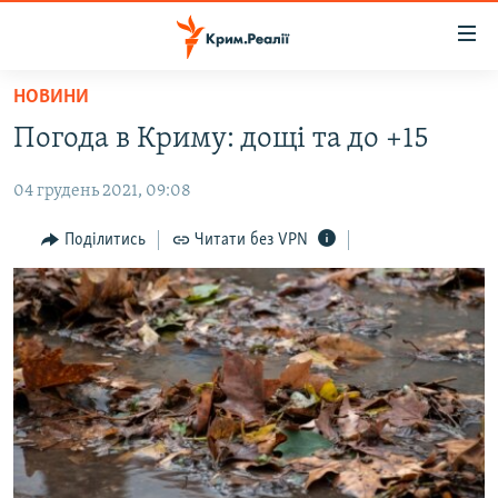
Доступність
посилання
Перейти
НОВИНИ
до
НОВИНИ
Погода в Криму: дощі та до +15
основного
ВОДА.КРИМ
матеріалу
04 грудень 2021, 09:08
ВІДЕО ТА ФОТО
Перейти
до
ПОЛІТИКА
Поділитись
Читати без VPN
основної
БЛОГИ
навігації
Перейти
ПОГЛЯД
до
ІНТЕРВ'Ю
пошуку
ВСЕ ЗА ДЕНЬ
СПЕЦПРОЕКТИ
ЯК ОБІЙТИ БЛОКУВАННЯ
ДЕПОРТАЦІЯ