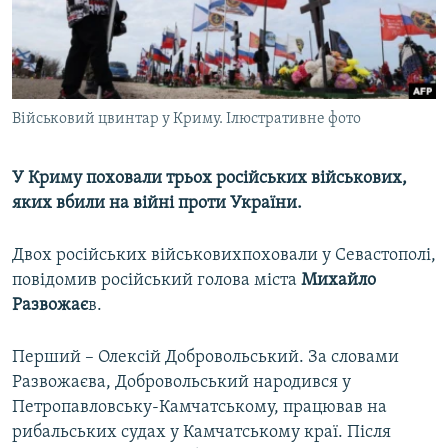
ВІДЕОУРОКИ «ELIFBE»
Русский
СВІДЧЕННЯ ОКУПАЦІЇ
Qırımtatar
УКРАЇНСЬКА ПРОБЛЕМА КРИМУ
Військовий цвинтар у Криму. Ілюстративне фото
ДОЛУЧАЙСЯ!
ІНФОГРАФІКА
У Криму поховали трьох російських військових,
яких вбили на війні проти України.
Усі сайти RFE/RL
Двох російських військовихпоховали у Севастополі,
повідомив російський голова міста
Михайло
Развожає
в.
Перший – Олексій Добровольський. За словами
Развожаєва, Добровольський народився у
Петропавловську-Камчатському, працював на
рибальських судах у Камчатському краї. Після