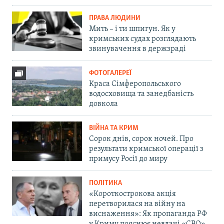
ПРАВА ЛЮДИНИ
Мить – і ти шпигун. Як у
кримських судах розглядають
звинувачення в держзраді
ФОТОГАЛЕРЕЇ
Краса Сімферопольського
водосховища та занедбаність
довкола
ВІЙНА ТА КРИМ
Сорок днів, сорок ночей. Про
результати кримської операції з
примусу Росії до миру
ПОЛІТИКА
«Короткострокова акція
перетворилася на війну на
виснаження»: Як пропаганда РФ
у Криму пояснює невдачі «СВО»