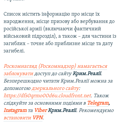
Список містить інформацію про місце їх
народження, місце призову або вербування до
російської армії (включаючи фактичний
військовий підрозділ), а також – для частини із
загиблих – точне або приблизне місце та дату
загибелі.
Роскомнагляд (Роскомнадзор) намагається
заблокувати
доступ до сайту
Крим.Реалії
.
Безперешкодно читати Крим.Реалії можна за
допомогою
дзеркального сайту
:
https://dfs0qrmo00d6u.cloudfront.net
. Також
слідкуйте за основними подіями в
Telegram
,
Instagram
та
Viber
Крим.Реалії
. Рекомендуємо
встановити
VPN
.