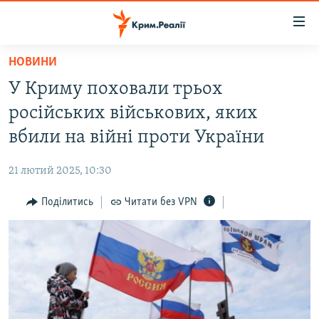
Доступність
посилання
Перейти
НОВИНИ
до
НОВИНИ
У Криму поховали трьох
основного
ВОДА.КРИМ
матеріалу
російських військових, яких
ВІДЕО ТА ФОТО
Перейти
вбили на війні проти України
до
ПОЛІТИКА
основної
21 лютий 2025, 10:30
БЛОГИ
навігації
Перейти
Поділитись
Читати без VPN
ПОГЛЯД
до
ІНТЕРВ'Ю
пошуку
ВСЕ ЗА ДЕНЬ
СПЕЦПРОЕКТИ
ЯК ОБІЙТИ БЛОКУВАННЯ
ДЕПОРТАЦІЯ