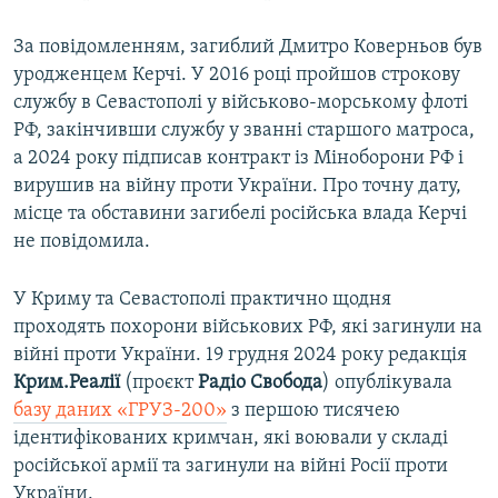
За повідомленням, загиблий Дмитро Коверньов був
уродженцем Керчі. У 2016 році пройшов строкову
службу в Севастополі у військово-морському флоті
РФ, закінчивши службу у званні старшого матроса,
а 2024 року підписав контракт із Міноборони РФ і
вирушив на війну проти України. Про точну дату,
місце та обставини загибелі російська влада Керчі
не повідомила.
У Криму та Севастополі практично щодня
проходять похорони військових РФ, які загинули на
війні проти України. 19 грудня 2024 року редакція
Крим.Реалії
(проєкт
Радіо Свобода
) опублікувала
базу даних «ГРУЗ-200»
з першою тисячею
ідентифікованих кримчан, які воювали у складі
російської армії та загинули на війні Росії проти
України.