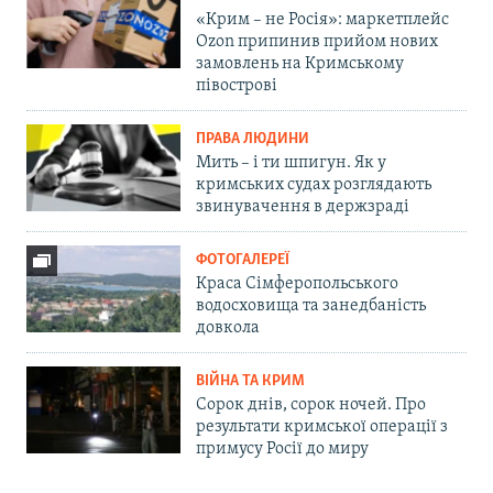
«Крим – не Росія»: маркетплейс
Ozon припинив прийом нових
замовлень на Кримському
півострові
ПРАВА ЛЮДИНИ
Мить – і ти шпигун. Як у
кримських судах розглядають
звинувачення в держзраді
ФОТОГАЛЕРЕЇ
Краса Сімферопольського
водосховища та занедбаність
довкола
ВІЙНА ТА КРИМ
Сорок днів, сорок ночей. Про
результати кримської операції з
примусу Росії до миру