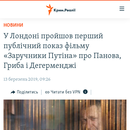
Доступність
посилання
Перейти
НОВИНИ
до
НОВИНИ
У Лондоні пройшов перший
основного
ВОДА.КРИМ
матеріалу
публічний показ фільму
ВІДЕО ТА ФОТО
Перейти
«Заручники Путіна» про Панова,
до
ПОЛІТИКА
Гриба і Дегерменджі
основної
БЛОГИ
навігації
13 березень 2019, 09:26
Перейти
ПОГЛЯД
до
Поділитись
Читати без VPN
ІНТЕРВ'Ю
пошуку
ВСЕ ЗА ДЕНЬ
СПЕЦПРОЕКТИ
ЯК ОБІЙТИ БЛОКУВАННЯ
ДЕПОРТАЦІЯ