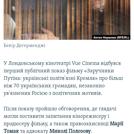
ВІДЕОУРОКИ «ELIFBE»
Русский
СВІДЧЕННЯ ОКУПАЦІЇ
Qırımtatar
УКРАЇНСЬКА ПРОБЛЕМА КРИМУ
ДОЛУЧАЙСЯ!
ІНФОГРАФІКА
Бекір Дегерменджі
У Лондонському кінотеатрі Vue Cinema відбувся
Усі сайти RFE/RL
перший публічний показ фільму «Заручники
Путіна: українські політв'язні Кремля» про більш
ніж 70 українських громадян, незаконно
ув'язнених Росією з політичних мотивів.
Після показу пройшло обговорення, де глядачі
могли поставити запитання кінорежисеру і
продюсеру фільму, а також правозахисниці
Марії
Томак
та адвокату
Миколі Полозову
.