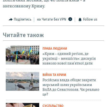
політичних мотивів, ще 40 політв'язнів – в
анексованому Криму.
Поділитись
Читати без VPN
Follow us
Читайте також
ПРАВА ЛЮДИНИ
«Крим – єдиний регіон, де
українці – меншість»: дискусія
навколо нової пам'ятної дати
ВІЙНА ТА КРИМ
Російська влада обіцяє закрити
морський шлях українським
БпЛА до Севастополя. Чи реально
це?
СУСПІЛЬСТВО