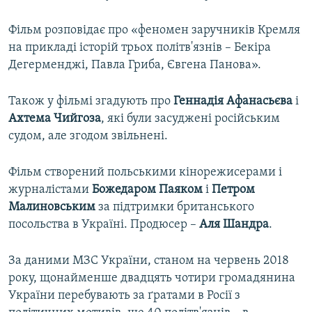
Фільм розповідає про «феномен заручників Кремля
на прикладі історій трьох політв'язнів – Бекіра
Дегерменджі, Павла Гриба, Євгена Панова».
Також у фільмі згадують про
Геннадія Афанасьєва
і
Ахтема Чийгоза
, які були засуджені російським
судом, але згодом звільнені.
Фільм створений польськими кінорежисерами і
журналістами
Божедаром Паяком
і
Петром
Малиновським
за підтримки британського
посольства в Україні. Продюсер –
Аля Шандра
.
За даними МЗС України, станом на червень 2018
року, щонайменше двадцять чотири громадянина
України перебувають за ґратами в Росії з