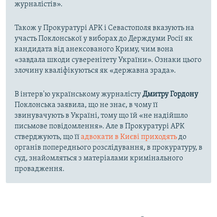
журналістів».
Також у Прокуратурі АРК і Севастополя вказують на
участь Поклонської у виборах до Держдуми Росії як
кандидата від анексованого Криму, чим вона
«завдала шкоди суверенітету України». Ознаки цього
злочину кваліфікуються як «державна зрада».
В інтерв'ю українському журналісту
Дмитру Гордону
Поклонська заявила, що не знає, в чому її
звинувачують в Україні, тому що їй «не надійшло
письмове повідомлення». Але в Прокуратурі АРК
стверджують, що її
адвокати в Києві приходять
до
органів попереднього розслідування, в прокуратуру, в
суд, знайомляться з матеріалами кримінального
провадження.