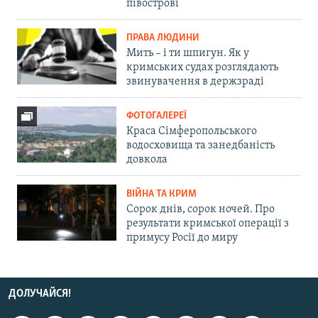
півострові
ПРАВА ЛЮДИНИ
Мить – і ти шпигун. Як у
кримських судах розглядають
звинувачення в держзраді
ФОТОГАЛЕРЕЇ
Краса Сімферопольського
водосховища та занедбаність
довкола
ВІЙНА ТА КРИМ
Сорок днів, сорок ночей. Про
результати кримської операції з
примусу Росії до миру
ДОЛУЧАЙСЯ!