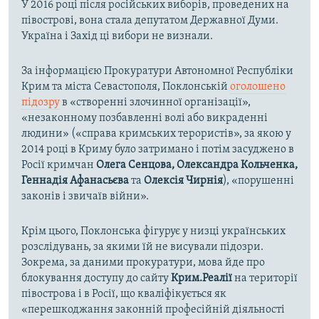
У 2016 році після російських виборів, проведених на
півострові, вона стала депутатом Державної Думи.
Україна і Захід ці вибори не визнали.
За інформацією Прокуратури Автономної Республіки
Крим та міста Севастополя, Поклонській
оголошено
підозру
в «створенні злочинної організації»,
«незаконному позбавленні волі або викраденні
людини» («справа кримських терористів», за якою у
2014 році в Криму було затримано і потім засуджено в
Росії кримчан
Олега Сенцова, Олександра Кольченка,
Геннадія Афанасьєва
та
Олексія Чирнія
), «порушенні
законів і звичаїв війни».
Крім цього, Поклонська фігурує у низці українських
розслідувань, за якими їй не висували підозри.
Зокрема, за даними прокуратури, мова йде про
блокування доступу до сайту
Крим.Реалії
на території
півострова і в Росії, що кваліфікується як
«перешкоджання законній професійній діяльності