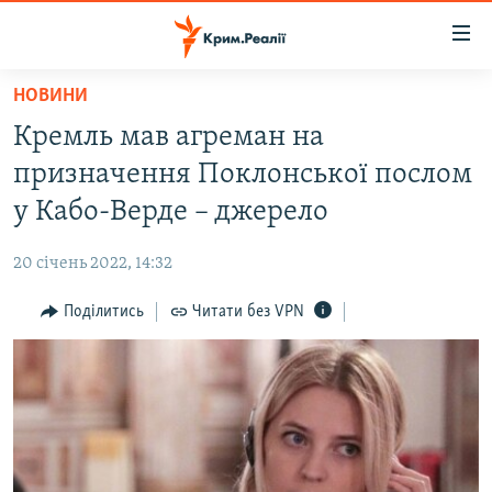
Доступність
посилання
Перейти
НОВИНИ
до
НОВИНИ
Кремль мав агреман на
основного
ВОДА.КРИМ
матеріалу
призначення Поклонської послом
ВІДЕО ТА ФОТО
Перейти
у Кабо-Верде – джерело
до
ПОЛІТИКА
основної
20 січень 2022, 14:32
БЛОГИ
навігації
Перейти
Поділитись
Читати без VPN
ПОГЛЯД
до
ІНТЕРВ'Ю
пошуку
ВСЕ ЗА ДЕНЬ
СПЕЦПРОЕКТИ
ЯК ОБІЙТИ БЛОКУВАННЯ
ДЕПОРТАЦІЯ