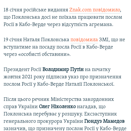
18 січня російське видання
Znak.com повідомило
,
що Поклонська досі не поїхала працювати послом
Росії в Кабо-Верде через відсутність агремана.
19 січня Наталя Поклонська
повідомила
ЗМІ, що не
вступатиме на посаду посла Росії в Кабо-Верде
через «особисті обставини».
Президент Росії
Володимир Путін
на початку
жовтня 2021 року підписав указ про призначення
послом Росії у Кабо-Верде Наталії Поклонської.
Після цього речник Міністерства закордонних
справ України
Олег Ніколенко
нагадав, що
Поклонська перебуває у розшуку. Ексзаступник
генерального прокурора України
Гюндуз Мамедов
зазначив, що призначену послом Росії у Кабо-Верде