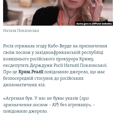
ВІДЕОУРОКИ «ELIFBE»
Русский
СВІДЧЕННЯ ОКУПАЦІЇ
Qırımtatar
УКРАЇНСЬКА ПРОБЛЕМА КРИМУ
Наталя Поклонська
ДОЛУЧАЙСЯ!
ІНФОГРАФІКА
Росія отримала згоду Кабо-Верде на призначення
своїм послом у західноафриканській республіці
Усі сайти RFE/RL
колишнього російського прокурора Криму,
ексдепутата Держдуми Росії Наталії Поклонської.
Про це
Крим.Реалії
повідомило джерело, що має
безпосередній стосунок до російських
дипломатичних кіл.
«Агреман був. У нас не буває указів (
про
призначення послом – КР
) без агреману», –
повідомило джерело.