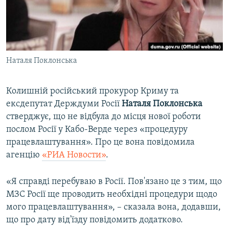
ВІДЕОУРОКИ «ELIFBE»
Русский
СВІДЧЕННЯ ОКУПАЦІЇ
Qırımtatar
УКРАЇНСЬКА ПРОБЛЕМА КРИМУ
Наталя Поклонська
ДОЛУЧАЙСЯ!
ІНФОГРАФІКА
Колишній російський прокурор Криму та
ексдепутат Держдуми Росії
Наталя Поклонська
Усі сайти RFE/RL
стверджує, що не відбула до місця нової роботи
послом Росії у Кабо-Верде через «процедуру
працевлаштування». Про це вона повідомила
агенцію
«РИА Новости»
.
«Я справді перебуваю в Росії. Пов'язано це з тим, що
МЗС Росії ще проводить необхідні процедури щодо
мого працевлаштування», – сказала вона, додавши,
що про дату від'їзду повідомить додатково.