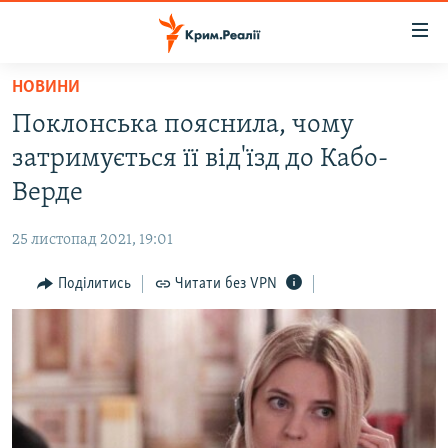
Доступність
посилання
Перейти
НОВИНИ
до
НОВИНИ
Поклонська пояснила, чому
основного
ВОДА.КРИМ
матеріалу
затримується її від'їзд до Кабо-
ВІДЕО ТА ФОТО
Перейти
Верде
до
ПОЛІТИКА
основної
25 листопад 2021, 19:01
БЛОГИ
навігації
Перейти
Поділитись
Читати без VPN
ПОГЛЯД
до
ІНТЕРВ'Ю
пошуку
ВСЕ ЗА ДЕНЬ
СПЕЦПРОЕКТИ
ЯК ОБІЙТИ БЛОКУВАННЯ
ДЕПОРТАЦІЯ