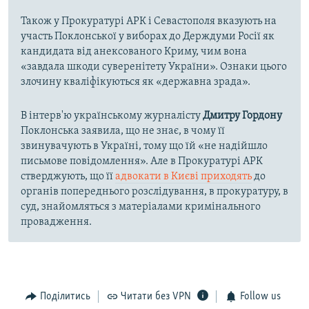
Також у Прокуратурі АРК і Севастополя вказують на
участь Поклонської у виборах до Держдуми Росії як
кандидата від анексованого Криму, чим вона
«завдала шкоди суверенітету України». Ознаки цього
злочину кваліфікуються як «державна зрада».
В інтерв'ю українському журналісту
Дмитру Гордону
Поклонська заявила, що не знає, в чому її
звинувачують в Україні, тому що їй «не надійшло
письмове повідомлення». Але в Прокуратурі АРК
стверджують, що її
адвокати в Києві приходять
до
органів попереднього розслідування, в прокуратуру, в
суд, знайомляться з матеріалами кримінального
провадження.
Поділитись
Читати без VPN
Follow us