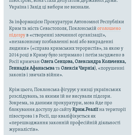
півострові, вона стала депутатом Державної Думи.
Україна і Захід ці вибори не визнали.
За інформацією Прокуратури Автономної Республіки
Крим та міста Севастополя, Поклонській
оголошено
підозру
в «створенні злочинної організації»,
«незаконному позбавленні волі або викраденні
людини» («справа кримських терористів», за якою у
2014 році в Криму було затримано і потім засуджено в
Росії кримчан
Олега Сенцова, Олександра Кольченка,
Геннадія Афанасьєва
та
Олексія Чирнія
), «порушенні
законів і звичаїв війни».
Крім цього, Поклонська фігурує у низці українських
розслідувань, за якими їй не висували підозри.
Зокрема, за даними прокуратури, мова йде про
блокування доступу до сайту
Крим.Реалії
на території
півострова і в Росії, що кваліфікується як
«перешкоджання законній професійній діяльності
журналістів».