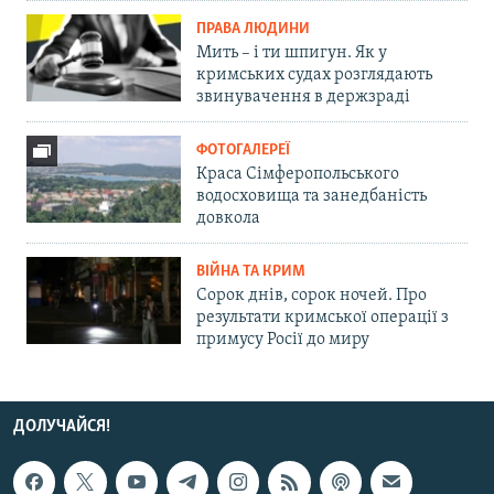
ПРАВА ЛЮДИНИ
Мить – і ти шпигун. Як у
кримських судах розглядають
звинувачення в держзраді
ФОТОГАЛЕРЕЇ
Краса Сімферопольського
водосховища та занедбаність
довкола
ВІЙНА ТА КРИМ
Сорок днів, сорок ночей. Про
результати кримської операції з
примусу Росії до миру
ДОЛУЧАЙСЯ!