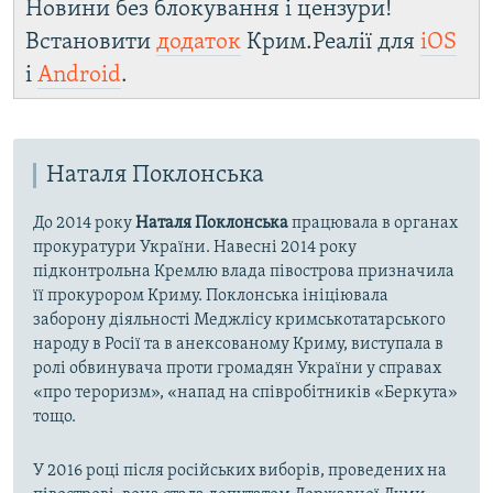
Новини без блокування і цензури!
Встановити
додаток
Крим.Реалії для
iOS
і
Android
.
Наталя Поклонська
До 2014 року
Наталя Поклонська
працювала в органах
прокуратури України. Навесні 2014 року
підконтрольна Кремлю влада півострова призначила
її прокурором Криму. Поклонська ініціювала
заборону діяльності Меджлісу кримськотатарського
народу в Росії та в анексованому Криму, виступала в
ролі обвинувача проти громадян України у справах
«про тероризм», «напад на співробітників «Беркута»
тощо.
У 2016 році після російських виборів, проведених на