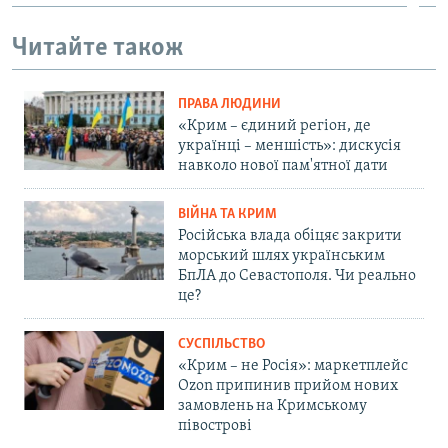
Читайте також
ПРАВА ЛЮДИНИ
«Крим – єдиний регіон, де
українці – меншість»: дискусія
навколо нової пам'ятної дати
ВІЙНА ТА КРИМ
Російська влада обіцяє закрити
морський шлях українським
БпЛА до Севастополя. Чи реально
це?
СУСПІЛЬСТВО
«Крим – не Росія»: маркетплейс
Ozon припинив прийом нових
замовлень на Кримському
півострові