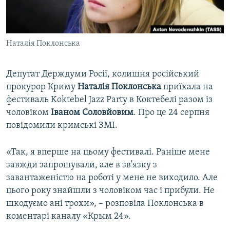
ВІДЕОУРОКИ «ELIFBE»
Русский
СВІДЧЕННЯ ОКУПАЦІЇ
Qırımtatar
Наталія Поклонська
УКРАЇНСЬКА ПРОБЛЕМА КРИМУ
ДОЛУЧАЙСЯ!
ІНФОГРАФІКА
Депутат Держдуми Росії, колишня російський
прокурор Криму
Наталія Поклонська
приїхала на
фестиваль Koktebel Jazz Party в Коктебелі разом із
Усі сайти RFE/RL
чоловіком
Іваном Соловйовим
. Про це 24 серпня
повідомили кримські ЗМІ.
«Так, я вперше на цьому фестивалі. Раніше мене
завжди запрошували, але в зв'язку з
завантаженістю на роботі у мене не виходило. Але
цього року знайшли з чоловіком час і прибули. Не
шкодуємо ані трохи», – розповіла Поклонська в
коментарі каналу «Крым 24».