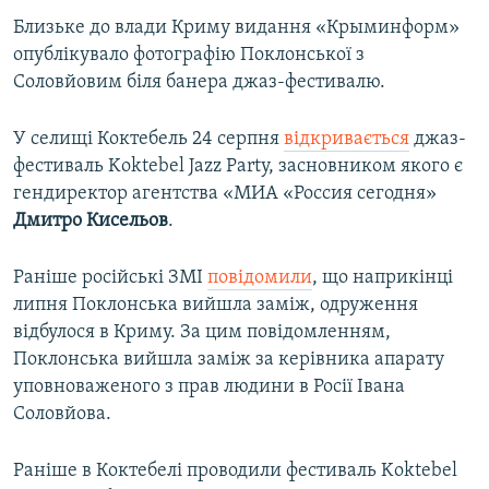
Близьке до влади Криму видання «Крыминформ»
опублікувало фотографію Поклонської з
Соловйовим біля банера джаз-фестивалю.
У селищі Коктебель 24 серпня
відкривається
джаз-
фестиваль Koktebel Jazz Party, засновником якого є
гендиректор агентства «МИА «Россия сегодня»
Дмитро Кисельов
.
Раніше російські ЗМІ
повідомили
, що наприкінці
липня Поклонська вийшла заміж, одруження
відбулося в Криму. За цим повідомленням,
Поклонська вийшла заміж за керівника апарату
уповноваженого з прав людини в Росії Івана
Соловйова.
Раніше в Коктебелі проводили фестиваль Koktebel