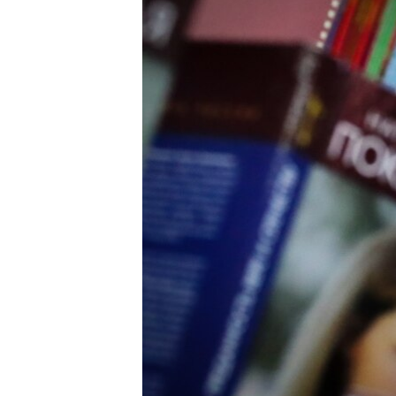
ВІДЕОУРОКИ «ELIFBE»
СВІДЧЕННЯ ОКУПАЦІЇ
УКРАЇНСЬКА ПРОБЛЕМА КРИМУ
ІНФОГРАФІКА