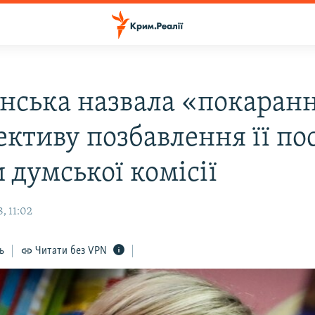
нська назвала «покаран
ективу позбавлення її по
 думської комісії
, 11:02
ь
Читати без VPN