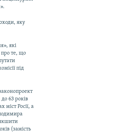
».
оходи, яку
я», які
 про те, що
путати
омісії під
законопроект
 до 63 років
 міст Росії, а
олодимира
'якшити
оків (замість