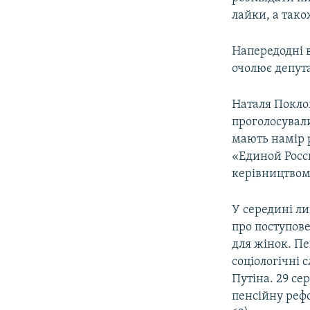
лайки, а так
Напередодні в
очолює депут
Наталя Поклон
проголосували
мають намір 
«Единой Росси
керівництвом
У середині л
про поступове
для жінок. Пе
соціологічні
Путіна. 29 с
пенсійну рефо