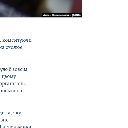
а, коментуючи
на очолює,
уло б зовсім
в цьому
рганізації.
лонська на
е та, яку
ивно
і нецензурної