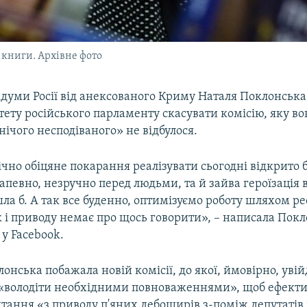
 книги. Архівне фото
думи Росії від анексованого Криму Наталя Поклонськ
ету російського парламенту скасувати комісію, яку во
нічого несподіваного» не відбулося.
чно обіцяне покарання реалізувати сьогодні відкрито б
напевно, незручно перед людьми, та й зайва героїзація 
а б. А так все буденно, оптимізуємо роботу шляхом рео
к і приводу немає про щось говорити», – написала Пок
 у Facebook.
онська побажала новій комісії, до якої, ймовірно, увійд
 «володіти необхідними повноваженнями», щоб ефект
тання «з приводу п'яних дебоширів з-поміж депутатів 