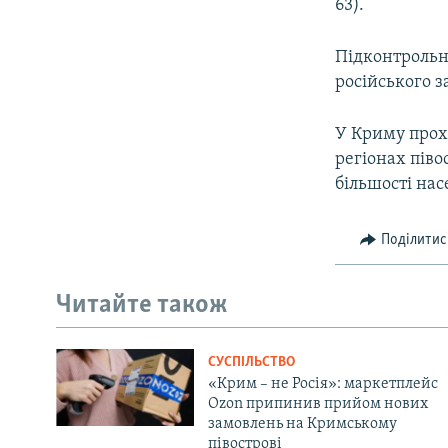
63).
Підконтрольн
російського з
У Криму прохо
регіонах піво
більшості нас
Поділитис
Читайте також
СУСПІЛЬСТВО
«Крим – не Росія»: маркетплейс
Ozon припинив прийом нових
замовлень на Кримському
півострові