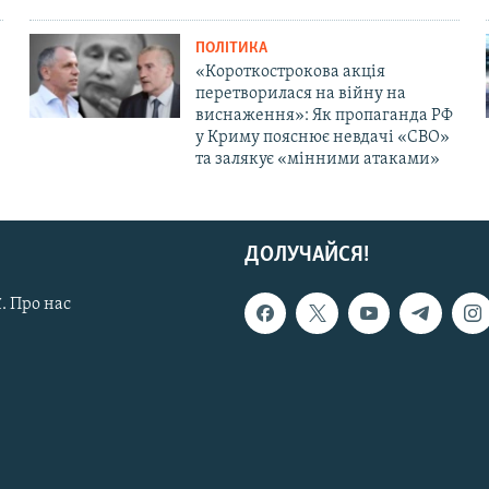
ПОЛІТИКА
«Короткострокова акція
перетворилася на війну на
виснаження»: Як пропаганда РФ
у Криму пояснює невдачі «СВО»
та залякує «мінними атаками»
ДОЛУЧАЙСЯ!
. Про нас