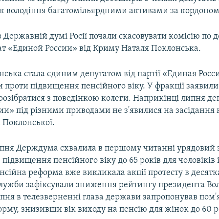
ож володіння багатомільярдними активами за кордоном
 Державній думі Росії почали скасовувати комісію по д
ат «Единой России» від Криму Наталя Поклонська.
ська стала єдиним депутатом від партії «Единая Росси
 проти підвищення пенсійного віку. У фракції заявили
розібратися з поведінкою колеги. Наприкінці липня де
и» під різними приводами не з'явилися на засідання к
 Поклонської.
ипня Держдума схвалила в першому читанні урядовий 
 підвищення пенсійного віку до 65 років для чоловіків і
нсійна реформа вже викликала акції протесту в десятках
 служби зафіксували зниження рейтингу президента В
ерпня в телезверненні глава держави запропонував пом
рму, знизивши вік виходу на пенсію для жінок до 60 р