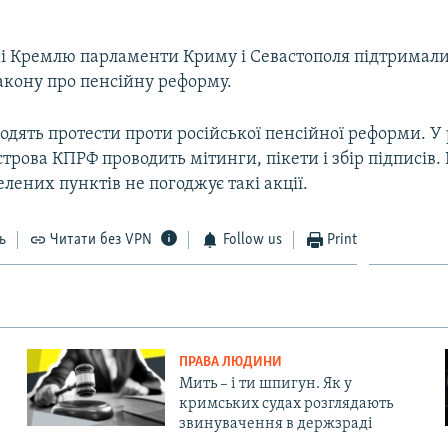
і Кремлю парламенти Криму і Севастополя підтримали
акону про пенсійну реформу.
дять протести проти російської пенсійної реформи. У
строва КПРФ проводить мітинги, пікети і збір підписів.
елених пунктів не погоджує такі акції.
ь
Читати без VPN
Follow us
Print
ПРАВА ЛЮДИНИ
Мить – і ти шпигун. Як у
кримських судах розглядають
звинувачення в держзраді