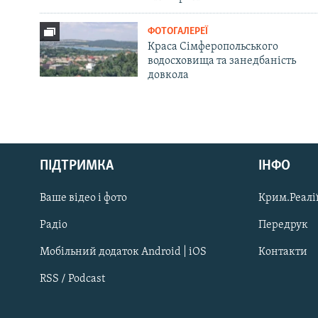
ФОТОГАЛЕРЕЇ
Краса Сімферопольського
водосховища та занедбаність
довкола
Русский
ПІДТРИМКА
ІНФО
Qırımtatar
Ваше відео і фото
Крим.Реалії
ДОЛУЧАЙСЯ!
Радіо
Передрук
Мобільний додаток Android | iOS
Контакти
RSS / Podcast
Усі сайти RFE/RL