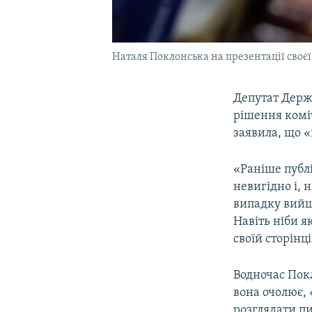
Наталя Поклонська на презентації своєї
Депутат Держ
рішення коміт
заявила, що «
«Раніше публі
невигідно і, 
випадку вийшл
Навіть ніби я
своїй сторінці
Водночас Покл
вона очолює,
розглядати пи