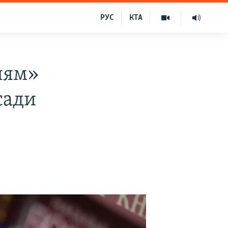
РУС
КТА
ням»
сади