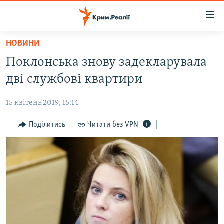
Доступність
посилання
Перейти
НОВИНИ
до
НОВИНИ
Поклонська знову задекларувала
основного
ВОДА.КРИМ
матеріалу
дві службові квартири
ВІДЕО ТА ФОТО
Перейти
до
15 квітень 2019, 15:14
ПОЛІТИКА
основної
БЛОГИ
Поділитись
Читати без VPN
навігації
Перейти
ПОГЛЯД
до
ІНТЕРВ'Ю
пошуку
ВСЕ ЗА ДЕНЬ
СПЕЦПРОЕКТИ
ЯК ОБІЙТИ БЛОКУВАННЯ
ДЕПОРТАЦІЯ