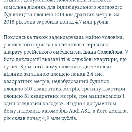
Згідно з документом, Поклонській належить
земельна ділянка для індивідуального житлового
будівництва площею 1014 квадратних метрів. За
2018 рік вона заробила понад 4,7 млн рублів.
Поклонська також задекларувала майно чоловіка,
російського юриста і колишнього керівника
апарату російського омбудсмена
Івана Соловйова
. У
його декларації вказані ті ж службові квартири, що
і у неї. Крім того, йому належать дві земельні
ділянки загальною площею понад 2,4 тис.
квадратних метрів, недобудований будинок
площею 510 квадратних метрів, третину квартири
площею 81 квадратних метрів, три машиномісця і
один оглядовий колодязь. Згідно з документом,
йому належить автомобіль Audi A8L, а його дохід за
рік склав понад 4,9 млн рублів.