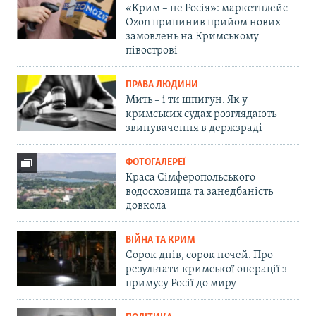
«Крим – не Росія»: маркетплейс
Ozon припинив прийом нових
замовлень на Кримському
півострові
ПРАВА ЛЮДИНИ
Мить – і ти шпигун. Як у
кримських судах розглядають
звинувачення в держзраді
ФОТОГАЛЕРЕЇ
Краса Сімферопольського
водосховища та занедбаність
довкола
ВІЙНА ТА КРИМ
Сорок днів, сорок ночей. Про
результати кримської операції з
примусу Росії до миру