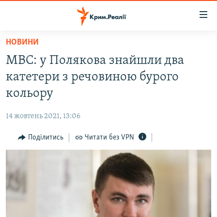
Доступність
посилання
Перейти
НОВИНИ
до
НОВИНИ
МВС: у Полякова знайшли два
основного
ВОДА.КРИМ
матеріалу
катетери з речовиною бурого
ВІДЕО ТА ФОТО
Перейти
кольору
до
ПОЛІТИКА
основної
14 жовтень 2021, 13:06
БЛОГИ
навігації
Перейти
Поділитись
Читати без VPN
ПОГЛЯД
до
ІНТЕРВ'Ю
пошуку
ВСЕ ЗА ДЕНЬ
СПЕЦПРОЕКТИ
ЯК ОБІЙТИ БЛОКУВАННЯ
ДЕПОРТАЦІЯ