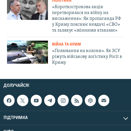
ПОЛІТИКА
«Короткострокова акція
перетворилася на війну на
виснаження»: Як пропаганда РФ
у Криму пояснює невдачі «СВО»
та залякує «мінними атаками»
ВІЙНА ТА КРИМ
«Полювання на колони». Як ЗСУ
ріжуть військову логістику Росії в
Криму
ДОЛУЧАЙСЯ!
ПІДТРИМКА