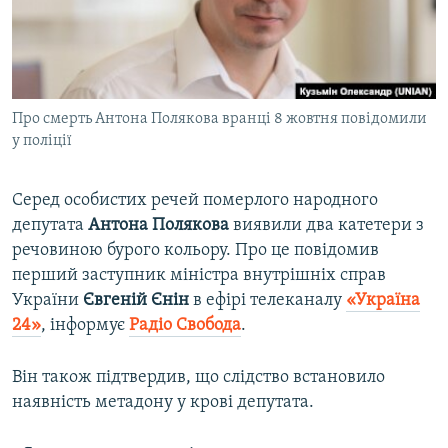
ВІДЕОУРОКИ «ELIFBE»
Русский
СВІДЧЕННЯ ОКУПАЦІЇ
Qırımtatar
УКРАЇНСЬКА ПРОБЛЕМА КРИМУ
Про смерть Антона Полякова вранці 8 жовтня повідомили
ДОЛУЧАЙСЯ!
ІНФОГРАФІКА
у поліції
Серед особистих речей померлого народного
Усі сайти RFE/RL
депутата
Антона Полякова
виявили два катетери з
речовиною бурого кольору. Про це повідомив
перший заступник міністра внутрішніх справ
України
Євгеній Єнін
в ефірі телеканалу
«Україна
24»
, інформує
Радіо Свобода
.​
Він також підтвердив, що слідство встановило
наявність метадону у крові депутата.