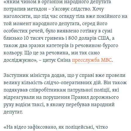
«Яким чином в організм народного депутата
потрапив метадон – з’ясовує слідство. Хочу
наголосити, що під час огляду тіла вже покійного на
той момент народного депутата, серед його
особистих речей, було виявлено готівку в сумі
близько 10 тисяч гривень і 800 доларів США, а
також два зразки катетерів із речовиною бурого
кольору. Що це за речовина, ми так само
досліджуємо», – цитує Єніна
пресслужба МВС
.
Заступник міністра додав, що у справі вже провели
велику кількість слідчо-оперативних дій. Він також
подякував співробітникам патрульної поліції, які
відреагували на порушення Правил дорожнього
руху водієм таксі, в якому перебував народний
депутат.
«На відео зафіксовано, як поліцейські, чітко