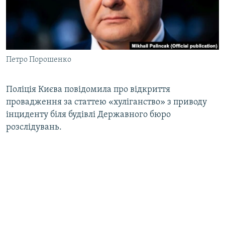
ВІДЕОУРОКИ «ELIFBE»
Русский
СВІДЧЕННЯ ОКУПАЦІЇ
Qırımtatar
УКРАЇНСЬКА ПРОБЛЕМА КРИМУ
Петро Порошенко
ДОЛУЧАЙСЯ!
ІНФОГРАФІКА
Поліція Києва повідомила про відкриття
провадження за статтею «хуліганство» з приводу
Усі сайти RFE/RL
інциденту біля будівлі Державного бюро
розслідувань.