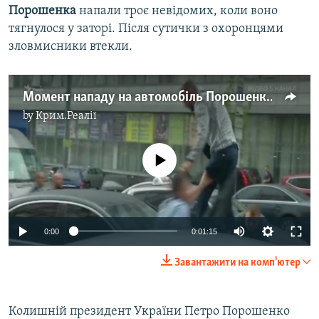
Порошенка
напали троє невідомих, коли воно
тягнулося у заторі. Після сутички з охоронцями
зловмисники втекли.
Момент нападу на автомобіль Порошенка – відео
by
Крим.Реалії
No media source currently available
0:00
0:01:15
Завантажити на комп'ютер
Колишній президент України Петро Порошенко