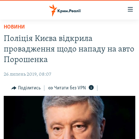
Доступність
посилання
Перейти
НОВИНИ
до
НОВИНИ
Поліція Києва відкрила
основного
ВОДА.КРИМ
матеріалу
провадження щодо нападу на авто
ВІДЕО ТА ФОТО
Перейти
Порошенка
до
ПОЛІТИКА
основної
26 липень 2019, 08:07
БЛОГИ
навігації
Перейти
Поділитись
Читати без VPN
ПОГЛЯД
до
ІНТЕРВ'Ю
пошуку
ВСЕ ЗА ДЕНЬ
СПЕЦПРОЕКТИ
ЯК ОБІЙТИ БЛОКУВАННЯ
ДЕПОРТАЦІЯ