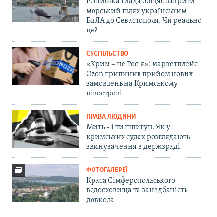
Російська влада обіцяє закрити
морський шлях українським
БпЛА до Севастополя. Чи реально
це?
СУСПІЛЬСТВО
«Крим – не Росія»: маркетплейс
Ozon припинив прийом нових
замовлень на Кримському
півострові
ПРАВА ЛЮДИНИ
Мить – і ти шпигун. Як у
кримських судах розглядають
звинувачення в держзраді
ФОТОГАЛЕРЕЇ
Краса Сімферопольського
водосховища та занедбаність
довкола