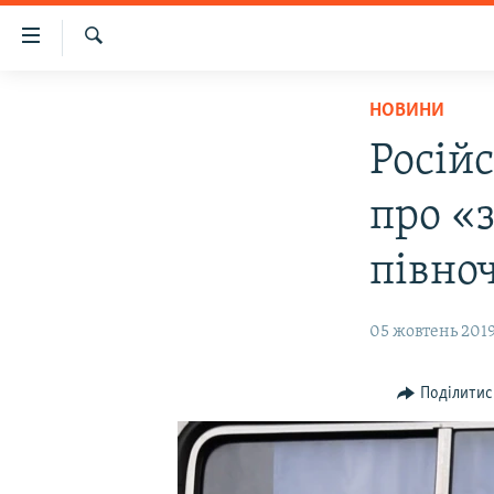
Доступність
посилання
Шукати
Перейти
НОВИНИ
НОВИНИ
до
ВОДА.КРИМ
основного
Росій
матеріалу
ВІДЕО ТА ФОТО
Перейти
про «
ПОЛІТИКА
до
основної
БЛОГИ
півно
навігації
ПОГЛЯД
Перейти
05 жовтень 2019
до
ІНТЕРВ'Ю
пошуку
ВСЕ ЗА ДЕНЬ
Поділитис
СПЕЦПРОЕКТИ
ЯК ОБІЙТИ БЛОКУВАННЯ
ДЕПОРТАЦІЯ