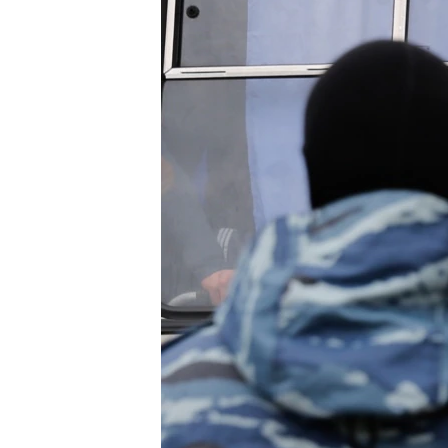
ВІДЕОУРОКИ «ELIFBE»
СВІДЧЕННЯ ОКУПАЦІЇ
УКРАЇНСЬКА ПРОБЛЕМА КРИМУ
ІНФОГРАФІКА