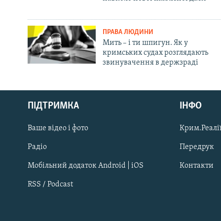
ПРАВА ЛЮДИНИ
Мить – і ти шпигун. Як у
кримських судах розглядають
звинувачення в держзраді
Русский
ПІДТРИМКА
ІНФО
Qırımtatar
Ваше відео і фото
Крим.Реалії
ДОЛУЧАЙСЯ!
Радіо
Передрук
Мобільний додаток Android | iOS
Контакти
RSS / Podcast
Усі сайти RFE/RL