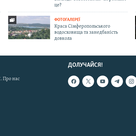
це?
ФОТОГАЛЕРЕЇ
Краса Сімферопольського
водосховища та занедбаність
довкола
ДОЛУЧАЙСЯ!
. Про нас