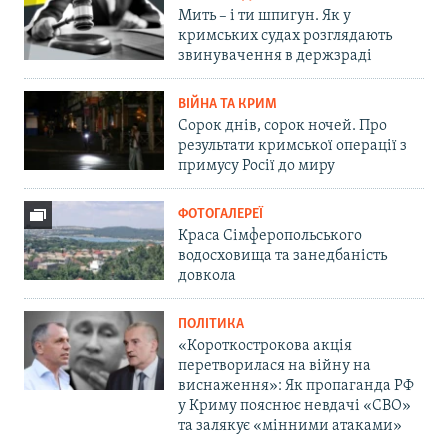
Мить – і ти шпигун. Як у
кримських судах розглядають
звинувачення в держзраді
ВІЙНА ТА КРИМ
Сорок днів, сорок ночей. Про
результати кримської операції з
примусу Росії до миру
ФОТОГАЛЕРЕЇ
Краса Сімферопольського
водосховища та занедбаність
довкола
ПОЛІТИКА
«Короткострокова акція
перетворилася на війну на
виснаження»: Як пропаганда РФ
у Криму пояснює невдачі «СВО»
та залякує «мінними атаками»