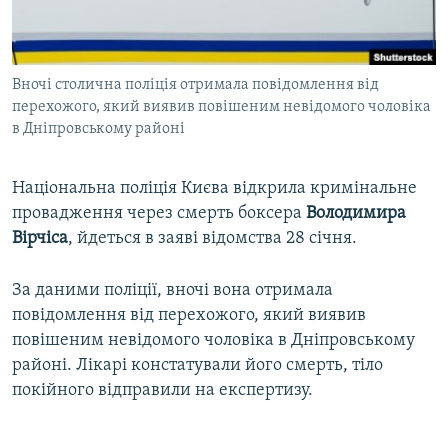
ВІДЕОУРОКИ «ELIFBE»
Русский
СВІДЧЕННЯ ОКУПАЦІЇ
Qırımtatar
Вночі столична поліція отримала повідомлення від
УКРАЇНСЬКА ПРОБЛЕМА КРИМУ
перехожого, який виявив повішеним невідомого чоловіка
ДОЛУЧАЙСЯ!
ІНФОГРАФІКА
в Дніпровському районі
Національна поліція Києва відкрила кримінальне
провадження через смерть боксера
Володимира
Усі сайти RFE/RL
Вірчіса
, йдеться в заяві відомства 28 січня.
За даними поліції, вночі вона отримала
повідомлення від перехожого, який виявив
повішеним невідомого чоловіка в Дніпровському
районі. Лікарі констатували його смерть, тіло
покійного відправили на експертизу.