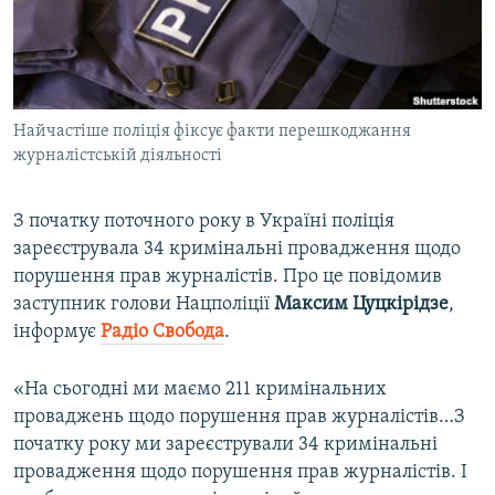
ВІДЕОУРОКИ «ELIFBE»
Русский
СВІДЧЕННЯ ОКУПАЦІЇ
Qırımtatar
УКРАЇНСЬКА ПРОБЛЕМА КРИМУ
Найчастіше поліція фіксує факти перешкоджання
ДОЛУЧАЙСЯ!
ІНФОГРАФІКА
журналістській діяльності
З початку поточного року в Україні поліція
Усі сайти RFE/RL
зареєструвала 34 кримінальні провадження щодо
порушення прав журналістів. Про це повідомив
заступник голови Нацполіції
Максим Цуцкірідзе
,
інформує
Радіо Свобода
.​
«На сьогодні ми маємо 211 кримінальних
проваджень щодо порушення прав журналістів…З
початку року ми зареєстрували 34 кримінальні
провадження щодо порушення прав журналістів. І