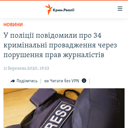
Доступність
посилання
Перейти
НОВИНИ
до
НОВИНИ
У поліції повідомили про 34
основного
ВОДА.КРИМ
матеріалу
кримінальні провадження через
ВІДЕО ТА ФОТО
Перейти
порушення прав журналістів
до
ПОЛІТИКА
основної
11 березень 2020, 19:53
БЛОГИ
навігації
Перейти
Поділитись
Читати без VPN
ПОГЛЯД
до
ІНТЕРВ'Ю
пошуку
ВСЕ ЗА ДЕНЬ
СПЕЦПРОЕКТИ
ЯК ОБІЙТИ БЛОКУВАННЯ
ДЕПОРТАЦІЯ