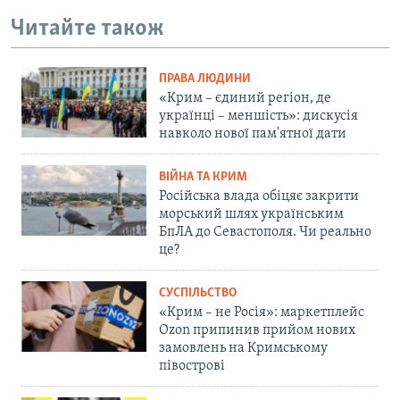
Читайте також
ПРАВА ЛЮДИНИ
«Крим – єдиний регіон, де
українці – меншість»: дискусія
навколо нової пам'ятної дати
ВІЙНА ТА КРИМ
Російська влада обіцяє закрити
морський шлях українським
БпЛА до Севастополя. Чи реально
це?
СУСПІЛЬСТВО
«Крим – не Росія»: маркетплейс
Ozon припинив прийом нових
замовлень на Кримському
півострові