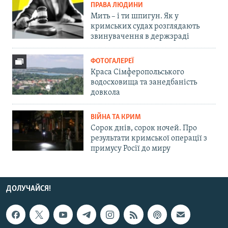
ПРАВА ЛЮДИНИ
Мить – і ти шпигун. Як у
кримських судах розглядають
звинувачення в держзраді
ФОТОГАЛЕРЕЇ
Краса Сімферопольського
водосховища та занедбаність
довкола
ВІЙНА ТА КРИМ
Сорок днів, сорок ночей. Про
результати кримської операції з
примусу Росії до миру
ДОЛУЧАЙСЯ!