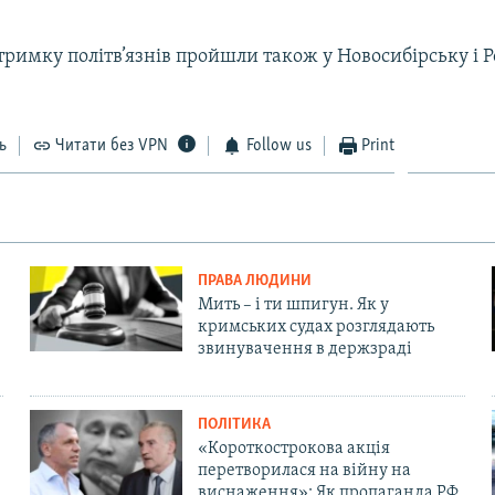
тримку політв’язнів пройшли також у Новосибірську і Р
ь
Читати без VPN
Follow us
Print
ПРАВА ЛЮДИНИ
Мить – і ти шпигун. Як у
кримських судах розглядають
звинувачення в держзраді
ПОЛІТИКА
«Короткострокова акція
перетворилася на війну на
виснаження»: Як пропаганда РФ