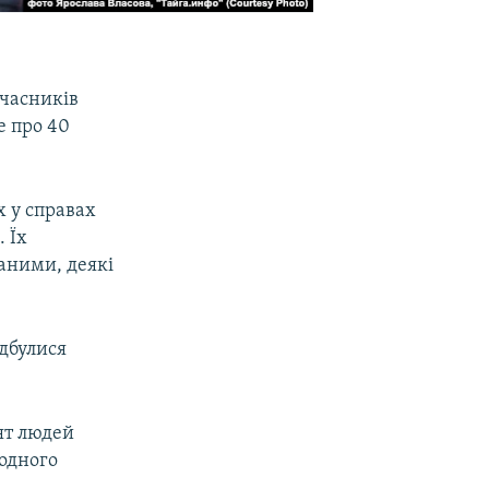
учасників
 про 40
х у справах
 Їх
аними, деякі
ідбулися
сят людей
 одного