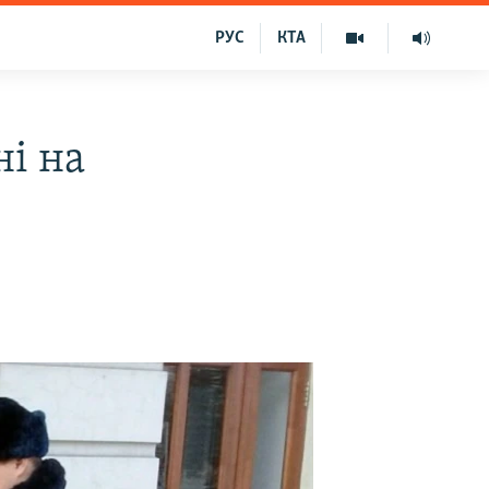
РУС
КТА
ні на
в