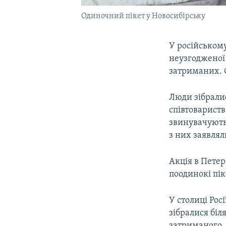
Одиночний пікет у Новосибірську
У російському
неузгодженої 
затриманих. С
Люди зібрали
співтовариств
звинувачують
з них заявлял
Акція в Петер
поодинокі пік
У столиці Рос
зібралися біл
затриманого.