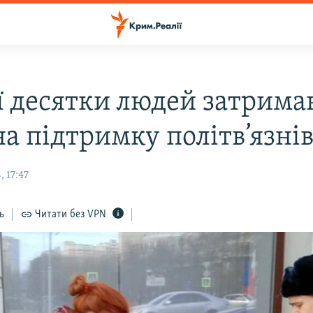
ї десятки людей затрима
на підтримку політв’язні
 17:47
ь
Читати без VPN