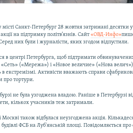
 місті Санкт-Петербург 28 жовтня затримані десятки 
акції на підтримку політв’язнів. Сайт
«ОВД-Инфо»
пише
еред них були і журналісти, яких згодом відпустили.
ся в центрі Петербурга, щоб підтримати обвинувачени
 «Сеть» («Мережа») і «Новое величие» («Нова велич»).
 в екстремізмі. Активісти вважають справи сфабриков
и про тортури.
бурзі не була узгоджена владою. Раніше в Петербурзі в
ети, кількох учасників теж затримали.
ії Москві також відбулася неузгоджена акція. Кількаде
я будівлі ФСБ на Луб'янській площі. Повідомляється про