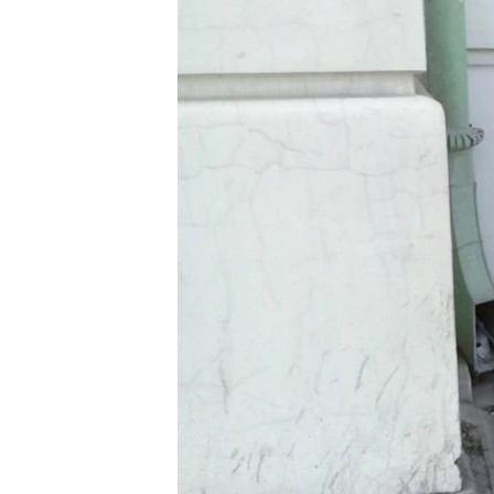
ВІДЕОУРОКИ «ELIFBE»
СВІДЧЕННЯ ОКУПАЦІЇ
УКРАЇНСЬКА ПРОБЛЕМА КРИМУ
ІНФОГРАФІКА