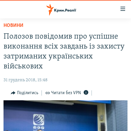
Доступність
посилання
Перейти
НОВИНИ
до
НОВИНИ
Полозов повідомив про успішне
основного
ВОДА.КРИМ
матеріалу
виконання всіх завдань із захисту
ВІДЕО ТА ФОТО
Перейти
затриманих українських
до
ПОЛІТИКА
військових
основної
БЛОГИ
навігації
31 грудень 2018, 15:48
Перейти
ПОГЛЯД
до
Поділитись
Читати без VPN
ІНТЕРВ'Ю
пошуку
ВСЕ ЗА ДЕНЬ
СПЕЦПРОЕКТИ
ЯК ОБІЙТИ БЛОКУВАННЯ
ДЕПОРТАЦІЯ