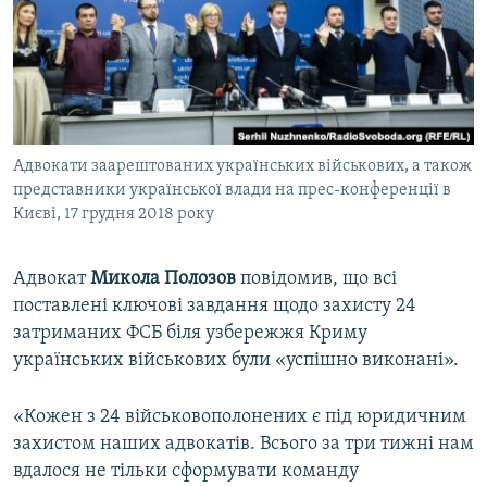
ВІДЕОУРОКИ «ELIFBE»
Русский
СВІДЧЕННЯ ОКУПАЦІЇ
Qırımtatar
УКРАЇНСЬКА ПРОБЛЕМА КРИМУ
ДОЛУЧАЙСЯ!
ІНФОГРАФІКА
Адвокати заарештованих українських військових, а також
представники української влади на прес-конференції в
Києві, 17 грудня 2018 року
Усі сайти RFE/RL
Адвокат
Микола Полозов
повідомив, що всі
поставлені ключові завдання щодо захисту 24
затриманих ФСБ біля узбережжя Криму
українських військових були «успішно виконані».
«Кожен з 24 військовополонених є під юридичним
захистом наших адвокатів. Всього за три тижні нам
вдалося не тільки сформувати команду