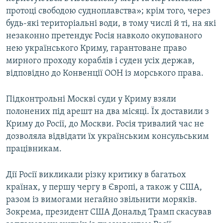
протоці свободою судноплавства»; крім того, через
будь-які територіальні води, в тому числі й ті, на які
незаконно претендує Росія навколо окупованого
нею українського Криму, гарантоване право
мирного проходу кораблів і суден усіх держав,
відповідно до Конвенції ООН із морського права.
Підконтрольні Москві суди у Криму взяли
полонених під арешт на два місяці. Їх доставили з
Криму до Росії, до Москви. Росія тривалий час не
дозволяла відвідати їх українським консульським
працівникам.
Дії Росії викликали різку критику в багатьох
країнах, у першу чергу в Європі, а також у США,
разом із вимогами негайно звільнити моряків.
Зокрема, президент США Дональд Трамп скасував