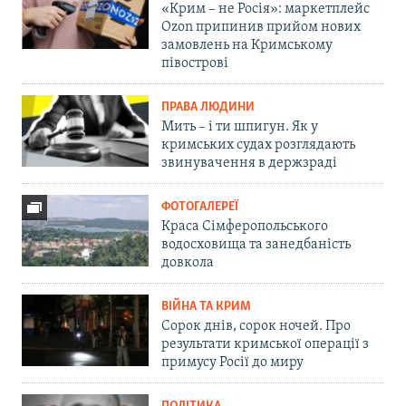
«Крим – не Росія»: маркетплейс
Ozon припинив прийом нових
замовлень на Кримському
півострові
ПРАВА ЛЮДИНИ
Мить – і ти шпигун. Як у
кримських судах розглядають
звинувачення в держзраді
ФОТОГАЛЕРЕЇ
Краса Сімферопольського
водосховища та занедбаність
довкола
ВІЙНА ТА КРИМ
Сорок днів, сорок ночей. Про
результати кримської операції з
примусу Росії до миру