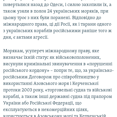
поверталися назад до Одеси, і силою захопили їх, а
також узяли в полон 24 українських моряків, при
цьому троє з них були поранені. Відповідно до
міжнародного права, ці дії Росії, як і тарани одного
з українських кораблів російськими раніше того ж
дня, є актами агресії.
Морякам, усупереч міжнародному праву, яке
визначає їхній статус як військовополонених,
висунули кримінальні звинувачення в «порушенні
російського кордону» – попри те, що, за українсько-
російським Договором про співробітництво у
використанні Азовського моря і Керченської
протоки 2003 року, «торговельні судна та військові
кораблі, а також інші державні судна під прапором
України або Російської Федерації, що
експлуатуються в некомерційних цілях,
користуються в Азовському морі та Керченській