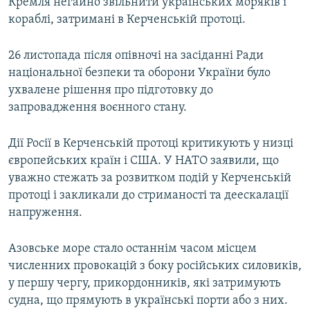
Кремля негайно звільнити українських моряків і
кораблі, затримані в Керченській протоці.
26 листопада після опівночі на засіданні Ради
національної безпеки та оборони України було
ухвалене рішення про підготовку до
запровадження воєнного стану.
Дії Росії в Керченській протоці критикують у низці
європейських країн і США. У НАТО заявили, що
уважно стежать за розвитком подій у Керченській
протоці і закликали до стриманості та деескалації
напруження.
Азовське море стало останнім часом місцем
численних провокацій з боку російських силовиків,
у першу чергу, прикордонників, які затримують
судна, що прямують в українські порти або з них.