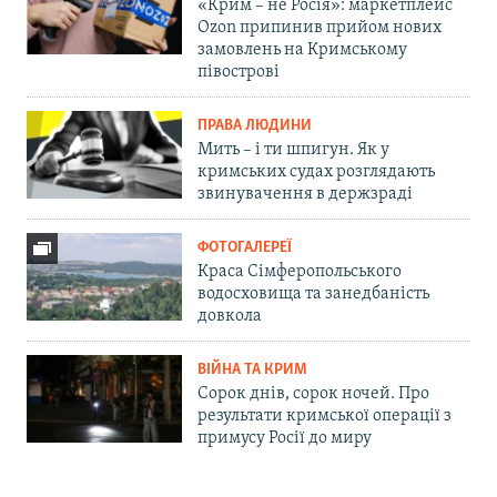
«Крим – не Росія»: маркетплейс
Ozon припинив прийом нових
замовлень на Кримському
півострові
ПРАВА ЛЮДИНИ
Мить – і ти шпигун. Як у
кримських судах розглядають
звинувачення в держзраді
ФОТОГАЛЕРЕЇ
Краса Сімферопольського
водосховища та занедбаність
довкола
ВІЙНА ТА КРИМ
Сорок днів, сорок ночей. Про
результати кримської операції з
примусу Росії до миру