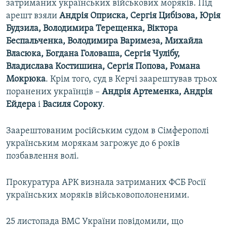
затриманих українських військових моряків. Під
арешт взяли
Андрія Оприска, Сергія Цибізова, Юрія
Будзила, Володимира Терещенка, Віктора
Беспальченка, Володимира Варимеза, Михайла
Власюка, Богдана Головаша, Сергія Чулібу,
Владислава Костишина, Сергія Попова, Романа
Мокрюка
. Крім того, суд в Керчі заарештував трьох
поранених українців –
Андрія Артеменка, Андрія
Ейдера
і
Василя Сороку
.
Заарештованим російським судом в Сімферополі
українським морякам загрожує до 6 років
позбавлення волі.
Прокуратура АРК визнала затриманих ФСБ Росії
українських моряків військовополоненими.
25 листопада ВМС України повідомили, що