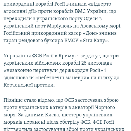
прикордонні кораблі Росії вчинили «відверто
агресивні дії» проти кораблів ВМС України, що
переходили з українського порту Одеси в
український порт Маріуполь на Азовському морі.
Російський прикордонний катер «Дон» вчинив
таран рейдового буксира ВМСУ «Яни Капу».
Управління ФСБ Росії в Криму стверджує, що три
українських військових кораблі 25 листопада
«незаконно перетнули держкордон Росії» і
здійснювали «небезпечні маневри» на шляху до
Керченської протоки.
Пізніше стало відомо, що ФСБ застосувала зброю
проти українських катерів в акваторії Чорного
моря. За даними Києва, шестеро українських
моряків поранені після обстрілу ФСБ. ФСБ Росії
підтвердила застосування зброї проти українських