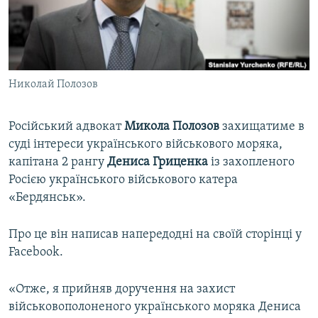
ВІДЕОУРОКИ «ELIFBE»
Русский
СВІДЧЕННЯ ОКУПАЦІЇ
Qırımtatar
УКРАЇНСЬКА ПРОБЛЕМА КРИМУ
Николай Полозов
ДОЛУЧАЙСЯ!
ІНФОГРАФІКА
Російський адвокат
Микола Полозов
захищатиме в
суді інтереси українського військового моряка,
Усі сайти RFE/RL
капітана 2 рангу
Дениса Гриценка
із захопленого
Росією українського військового катера
«Бердянськ».
Про це він написав напередодні на своїй сторінці у
Facebook.
«Отже, я прийняв доручення на захист
військовополоненого українського моряка Дениса