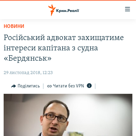
Доступність
посилання
Перейти
НОВИНИ
до
НОВИНИ
Російський адвокат захищатиме
основного
ВОДА.КРИМ
матеріалу
інтереси капітана з судна
ВІДЕО ТА ФОТО
Перейти
«Бердянськ»
до
ПОЛІТИКА
основної
29 листопад 2018, 12:23
БЛОГИ
навігації
Перейти
Поділитись
Читати без VPN
ПОГЛЯД
до
ІНТЕРВ'Ю
пошуку
ВСЕ ЗА ДЕНЬ
СПЕЦПРОЕКТИ
ЯК ОБІЙТИ БЛОКУВАННЯ
ДЕПОРТАЦІЯ