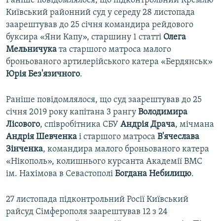
Раніше повідомлялося, що підконтрольний Кремлю
Київський районний суд у середу 28 листопада
заарештував до 25 січня командира рейдового
буксира «Яни Капу», старшину 1 статті
Олега
Мельничука
та старшого матроса малого
броньованого артилерійського катера «Бердянськ»
Юрія Без'язичного
.
Раніше повідомлялося, що суд заарештував до 25
січня 2019 року капітана 3 рангу
Володимира
Лісового
, співробітника СБУ
Андрія Драча
, мічмана
Андрія Шевченка
і старшого матроса
В'ячеслава
Зінченка
, командира малого броньованого катера
«Нікополь», колишнього курсанта Академії ВМС
ім. Нахімова в Севастополі
Богдана Небилицю
.
27 листопада підконтрольний Росії Київський
райсуд Сімферополя заарештував 12 з 24