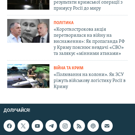
результати кримської операції з
примусу Росії до миру
ПОЛІТИКА
«Короткострокова акція
перетворилася на війну на
виснаження»: Як пропаганда РФ
у Криму пояснює невдачі «СВО»
та залякує «мінними атаками»
ВІЙНА ТА КРИМ
«Полювання на колони». Як ЗСУ
ріжуть військову логістику Росії в
Криму
ДОЛУЧАЙСЯ!