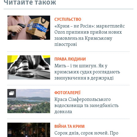
Читайте також
СУСПІЛЬСТВО
«Крим – не Росія»: маркетплейс
Ozon припинив прийом нових
замовлень на Кримському
півострові
ПРАВА ЛЮДИНИ
Мить – і ти шпигун. Як у
кримських судах розглядають
звинувачення в держзраді
ФОТОГАЛЕРЕЇ
Краса Сімферопольського
водосховища та занедбаність
довкола
ВІЙНА ТА КРИМ
Сорок днів, сорок ночей. Про