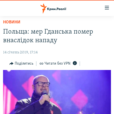
Доступність
посилання
Перейти
НОВИНИ
до
НОВИНИ
Польща: мер Гданська помер
основного
ВОДА.КРИМ
матеріалу
внаслідок нападу
ВІДЕО ТА ФОТО
Перейти
до
14 січень 2019, 17:14
ПОЛІТИКА
основної
БЛОГИ
Поділитись
Читати без VPN
навігації
Перейти
ПОГЛЯД
до
ІНТЕРВ'Ю
пошуку
ВСЕ ЗА ДЕНЬ
СПЕЦПРОЕКТИ
ЯК ОБІЙТИ БЛОКУВАННЯ
ДЕПОРТАЦІЯ