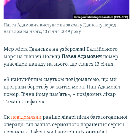
ВІДЕОУРОКИ «ELIFBE»
Русский
СВІДЧЕННЯ ОКУПАЦІЇ
Qırımtatar
Павел Адамович виступає на заході у Гданську перед
УКРАЇНСЬКА ПРОБЛЕМА КРИМУ
нападом на нього, 13 січня 2019 року
ДОЛУЧАЙСЯ!
ІНФОГРАФІКА
Мер міста Гданська на узбережжі Балтійського
моря на півночі Польщі
Павел Адамович
помер
унаслідок нападу на нього, що стався 13 січня.
Усі сайти RFE/RL
«З найглибшим смутком повідомляємо, що ми
програли боротьбу за життя мера. Пан Адамовіч
помер. Вічна йому пам’ять», – повідомив лікар
Томаш Стефаняк.
Як
повідомляли
раніше лікарі після багатогодинної
операції, він зазнав серйозного поранення серця і
поранень діафрагми і внутрішніх органів і