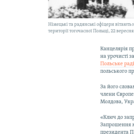
Німецькі та радянські офіцери вітають
території тогочасної Польщі, 22 вересня
Канцелярія п
на урочисті з
Польське рад
польського п
За його слова
члени Європе
Молдова, Укра
«Ключ до зап
Запрошення м
президента П