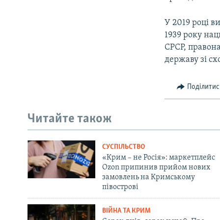
У 2019 році в
1939 року нац
СРСР, правона
державу зі сх
Поділитис
Читайте також
СУСПІЛЬСТВО
«Крим – не Росія»: маркетплейс
Ozon припинив прийом нових
замовлень на Кримському
півострові
ВІЙНА ТА КРИМ