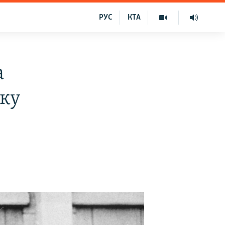
РУС
КТА
а
тку