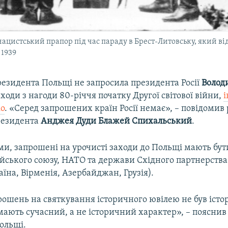
 нацистський прапор під час параду в Брест-Литовську, який в
 1939
резидента Польщі не запросила президента Росії
Волод
аходи з нагоди 80-річчя початку Другої світової війни,
іо
. «Серед запрошених країн Росії немає», – повідомив
резидента
Анджея Дуди Блажей Спихальський
.
ми, запрошені на урочисті заходи до Польщі мають бут
йського союзу, НАТО та держави Східного партнерства 
їна, Вірменія, Азербайджан, Грузія).
рошень на святкування історичного ювілею не був іст
ають сучасний, а не історичний характер», – пояснив
ольщі.