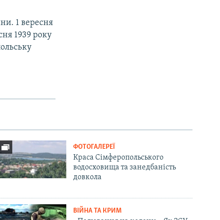
йни. 1 вересня
сня 1939 року
польську
ФОТОГАЛЕРЕЇ
Краса Сімферопольського
водосховища та занедбаність
довкола
ВІЙНА ТА КРИМ