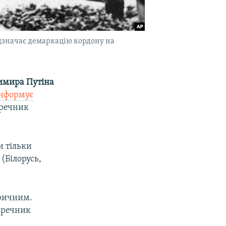
ідзначає демаркацію кордону на
имира Путіна
інформує
 речник
и тільки
(Білорусь,
оричним.
 речник