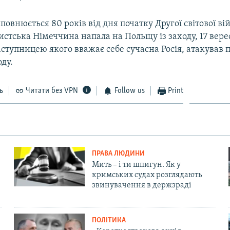
иповнюється 80 років від дня початку Другої світової ві
истська Німеччина напала на Польщу із заходу, 17 вере
ступницею якого вважає себе сучасна Росія, атакував 
оду.
ь
Читати без VPN
Follow us
Print
ПРАВА ЛЮДИНИ
Мить – і ти шпигун. Як у
кримських судах розглядають
звинувачення в держзраді
ПОЛІТИКА