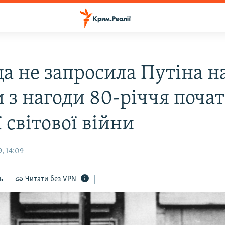
а не запросила Путіна н
 з нагоди 80-річчя поча
 світової війни
, 14:09
ь
Читати без VPN