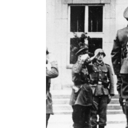
ВІДЕОУРОКИ «ELIFBE»
СВІДЧЕННЯ ОКУПАЦІЇ
УКРАЇНСЬКА ПРОБЛЕМА КРИМУ
ІНФОГРАФІКА