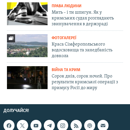
ПРАВА ЛЮДИНИ
Мить – і ти шпигун. Як у
кримських судах розглядають
звинувачення в держзраді
ФОТОГАЛЕРЕЇ
Краса Сімферопольського
водосховища та занедбаність
довкола
ВІЙНА ТА КРИМ
Сорок днів, сорок ночей. Про
результати кримської операції з
примусу Росії до миру
ДОЛУЧАЙСЯ!