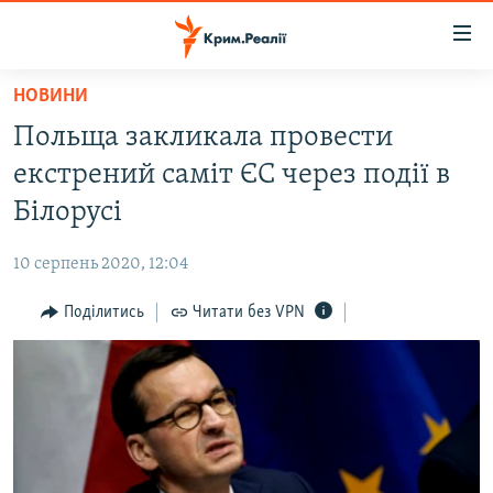
Доступність
посилання
Перейти
НОВИНИ
до
НОВИНИ
Польща закликала провести
основного
ВОДА.КРИМ
матеріалу
екстрений саміт ЄС через події в
ВІДЕО ТА ФОТО
Перейти
Білорусі
до
ПОЛІТИКА
основної
10 серпень 2020, 12:04
БЛОГИ
навігації
Перейти
Поділитись
Читати без VPN
ПОГЛЯД
до
ІНТЕРВ'Ю
пошуку
ВСЕ ЗА ДЕНЬ
СПЕЦПРОЕКТИ
ЯК ОБІЙТИ БЛОКУВАННЯ
ДЕПОРТАЦІЯ