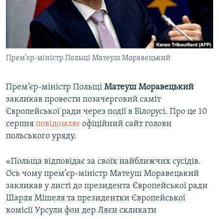
ВІДЕОУРОКИ «ELIFBE»
Русский
СВІДЧЕННЯ ОКУПАЦІЇ
Qırımtatar
УКРАЇНСЬКА ПРОБЛЕМА КРИМУ
Прем’єр-міністр Польщі Матеуш Моравецький
ДОЛУЧАЙСЯ!
ІНФОГРАФІКА
Прем’єр-міністр Польщі
Матеуш Моравецький
закликав провести позачерговий саміт
Усі сайти RFE/RL
Європейської ради через події в Білорусі. Про це 10
серпня
повідомляє
офіційний сайт голови
польського уряду.
«Польща відповідає за своїх найближчих сусідів.
Ось чому прем’єр-міністр Матеуш Моравецький
закликав у листі до президента Європейської ради
Шарля Мішеля та президентки Європейської
комісії Урсули фон дер Ляєн скликати