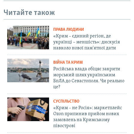
Читайте також
ПРАВА ЛЮДИНИ
«Крим – єдиний регіон, де
українці – меншість»: дискусія
навколо нової пам'ятної дати
ВІЙНА ТА КРИМ
Російська влада обіцяє закрити
морський шлях українським
БпЛА до Севастополя. Чи реально
це?
СУСПІЛЬСТВО
«Крим – не Росія»: маркетплейс
Ozon припинив прийом нових
замовлень на Кримському
півострові