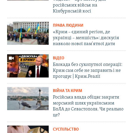
російських військ на
Кінбурнській косі
ПРАВА ЛЮДИНИ
«Крим – єдиний регіон, де
українці – меншість»: дискусія
навколо нової пам'ятної дати
ВІДЕО
Блокада без сухопутної операції:
Крим сам себе не заправить і не
прогодує | Крим.Реалії
ВІЙНА ТА КРИМ
Російська влада обіцяє закрити
морський шлях українським
БпЛА до Севастополя. Чи реально
це?
СУСПІЛЬСТВО