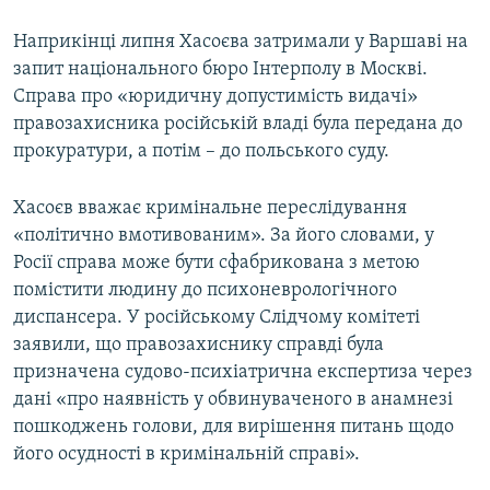
Наприкінці липня Хасоєва затримали у Варшаві на
запит національного бюро Інтерполу в Москві.
Справа про «юридичну допустимість видачі»
правозахисника російській владі була передана до
прокуратури, а потім – до польського суду.
Хасоєв вважає кримінальне переслідування
«політично вмотивованим». За його словами, у
Росії справа може бути сфабрикована з метою
помістити людину до психоневрологічного
диспансера. У російському Слідчому комітеті
заявили, що правозахиснику справді була
призначена судово-психіатрична експертиза через
дані «про наявність у обвинуваченого в анамнезі
пошкоджень голови, для вирішення питань щодо
його осудності в кримінальній справі».