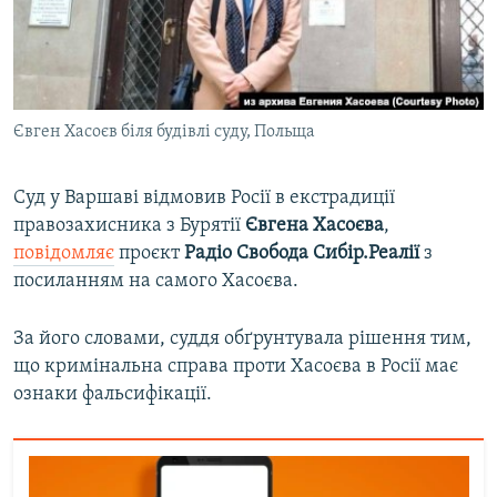
ВІДЕОУРОКИ «ELIFBE»
Русский
СВІДЧЕННЯ ОКУПАЦІЇ
Qırımtatar
УКРАЇНСЬКА ПРОБЛЕМА КРИМУ
Євген Хасоєв біля будівлі суду, Польща
ДОЛУЧАЙСЯ!
ІНФОГРАФІКА
Суд у Варшаві відмовив Росії в екстрадиції
правозахисника з Бурятії
Євгена Хасоєва
,
Усі сайти RFE/RL
повідомляє
проєкт
Радіо Свобода Сибір.Реалії
з
посиланням на самого Хасоєва.
За його словами, суддя обґрунтувала рішення тим,
що кримінальна справа проти Хасоєва в Росії має
ознаки фальсифікації.