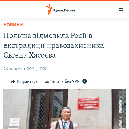
Доступність
посилання
Перейти
НОВИНИ
до
НОВИНИ
Польща відмовила Росії в
основного
ВОДА.КРИМ
матеріалу
екстрадиції правозахисника
ВІДЕО ТА ФОТО
Перейти
Євгена Хасоєва
до
ПОЛІТИКА
основної
26 жовтень 2021, 17:26
БЛОГИ
навігації
Перейти
Поділитись
Читати без VPN
ПОГЛЯД
до
ІНТЕРВ'Ю
пошуку
ВСЕ ЗА ДЕНЬ
СПЕЦПРОЕКТИ
ЯК ОБІЙТИ БЛОКУВАННЯ
ДЕПОРТАЦІЯ