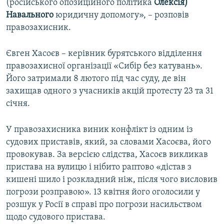
(російського опозиційного політика
Олексія)
Навального
юридичну допомогу», – розповів
правозахисник.
Євген Хасоєв – керівник бурятського відділення
правозахисної організації «Сибір без катувань».
Його затримали 8 лютого під час суду, де він
захищав одного з учасників акцій протесту 23 та 31
січня.
У правозахисника виник конфлікт із одним із
судових приставів, який, за словами Хасоєва, його
провокував. За версією слідства, Хасоєв викликав
пристава на вулицю і нібито раптово «дістав з
кишені шило і розкладний ніж, після чого висловив
погрози розправою». 13 квітня його оголосили у
розшук у Росії в справі про погрози насильством
щодо судового пристава.