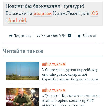
Новини без блокування і цензури!
Встановити
додаток
Крим.Реалії для
iOS
і
Android
.
Поділитись
Читати без VPN
Follow us
Читайте також
ВІЙНА ТА КРИМ
У Севастополі уразили російську
станцію радіоелектронної
боротьби: якими будуть наслідки
ВІЙНА ТА КРИМ
«Для них із Кримом розпочнеться
важка історія»: командир ОТУ
«Одеса» – про пастку для