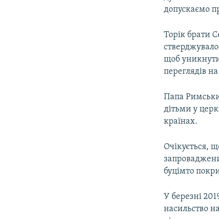
допускаємо пр
Торік брати С
стверджувало
щоб уникнути 
переглядів на
Папа Римськ
дітьми у церк
країнах.
Очікується, 
запроваджених
буцімто покри
У березні 201
насильство на