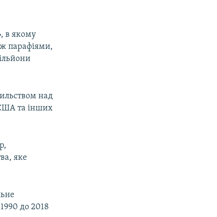
, в якому
іж парафіями,
мільйони
сильством над
, США та інших
р,
ва, яке
льне
 1990 до 2018