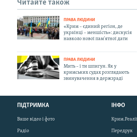
Читайте також
ПРАВА ЛЮДИНИ
«Крим – єдиний регіон, де
українці – меншість»: дискусія
навколо нової пам'ятної дати
ПРАВА ЛЮДИНИ
Мить – і ти шпигун. Як у
кримських судах розглядають
звинувачення в держзраді
Русский
ПІДТРИМКА
ІНФО
Qırımtatar
Ваше відео і фото
Крим.Реалії
ДОЛУЧАЙСЯ!
Радіо
Передрук