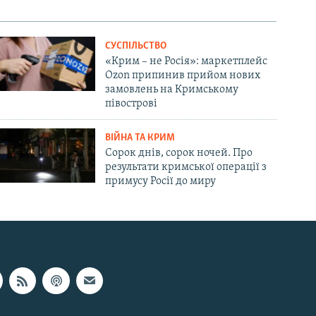
СУСПІЛЬСТВО
«Крим – не Росія»: маркетплейс
Ozon припинив прийом нових
замовлень на Кримському
півострові
ВІЙНА ТА КРИМ
Сорок днів, сорок ночей. Про
результати кримської операції з
примусу Росії до миру