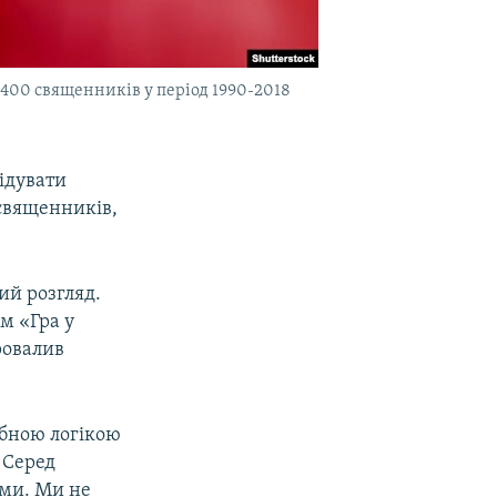
 400 священників у період 1990-2018
ідувати
 священників,
ий розгляд.
ьм «Гра у
ровалив
.
ибною логікою
 Серед
іми. Ми не