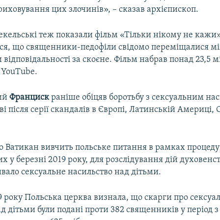
иховування цих злочинів», – сказав архієпископ.
екельські теж показали фільм «Тільки нікому не кажи»
ся, що священники-педофіли свідомо переміщалися м
відповідальності за скоєне. Фільм набрав понад 23,5 
 YouTube.
ий
Франциск
раніше обіцяв боротьбу з сексуальним на
ві після серії скандалів в Європі, Латинській Америці
що Ватикан вивчить польське питання в рамках процеду
 у березні 2019 року, для розслідування дій духовенст
вало сексуальне насильство над дітьми.
9 року Польська церква визнала, що скарги про сексуа
д дітьми були подані проти 382 священників у період з