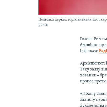
Польська церква торік визнала, що ска
років
Голова Римсь
ймовірне при
інформує
Рад
Архієпископ
Таку заяву ві
хованки» бра
процес проти 
«Прошу свяще
захисту церк
духовенства 