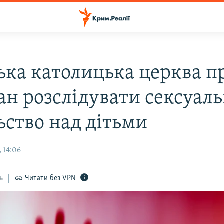
ька католицька церква п
ан розслідувати сексуал
ьство над дітьми
 14:06
ь
Читати без VPN