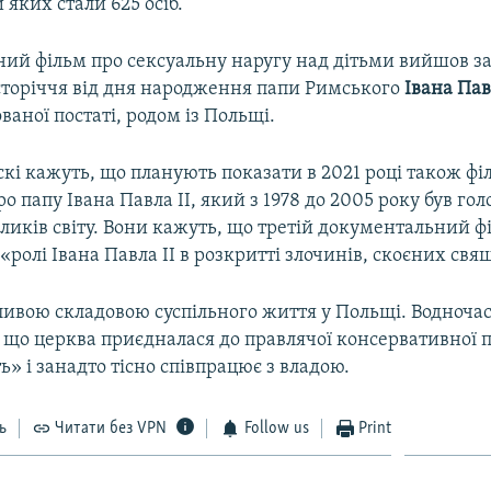
 яких стали 625 осіб.
й фільм про сексуальну наругу над дітьми вийшов за 
сторіччя від дня народження папи Римського
Івана Пав
ваної постаті, родом із Польщі.
кі кажуть, що планують показати в 2021 році також фі
ро папу Івана Павла II, який з 1978 до 2005 року був гол
ликів світу. Вони кажуть, що третій документальний ф
ролі Івана Павла II в розкритті злочинів, скоєних св
ливою складовою суспільного життя у Польщі. Водночас
що церква приєдналася до правлячої консервативної па
ь» і занадто тісно співпрацює з владою.
ь
Читати без VPN
Follow us
Print