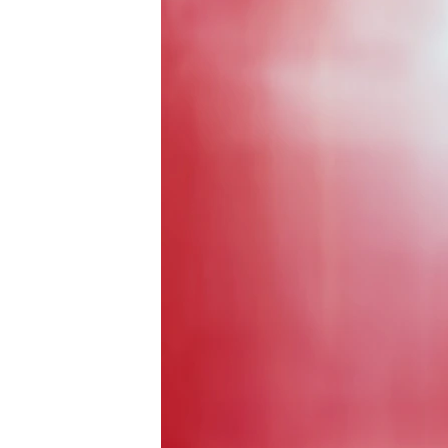
ВІДЕОУРОКИ «ELIFBE»
СВІДЧЕННЯ ОКУПАЦІЇ
УКРАЇНСЬКА ПРОБЛЕМА КРИМУ
ІНФОГРАФІКА