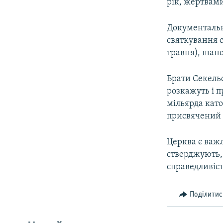
рік, жертвами
Документальни
святкування 
травня), шано
Брати Секельс
розкажуть і п
мільярда като
присвячений «
Церква є важ
стверджують, 
справедливіст
Поділитис