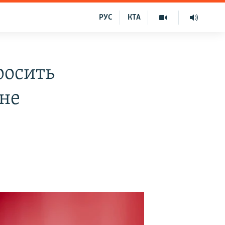
РУС
КТА
росить
ьне