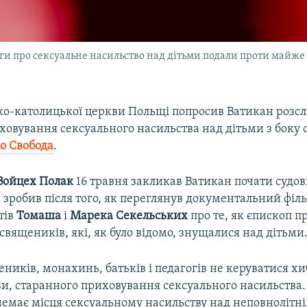
рги про сексуальне насильство над дітьми подали проти майже
ко-католицької церкви Польщі попросив Ватикан розсл
ховування сексуального насильства над дітьми з боку
іо Свобода
.
Войцех Полак
16 травня закликав Ватикан почати судов
н зробив після того, як переглянув документальний філ
тів
Томаша
і
Марека Секельських
про те, як єпископ п
священиків, які, як було відомо, знущалися над дітьми
ників, монахинь, батьків і педагогів не керуватися х
ви, старанного приховування сексуального насильства.
немає місця сексуальному насильству над неповнолітн