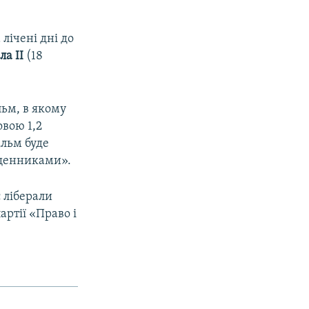
лічені дні до
ла ІІ
(18
льм, в якому
овою 1,2
ільм буде
ященниками».
 ліберали
ртії «Право і