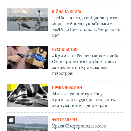
ВІЙНА ТА КРИМ
Російська влада обіцяє закрити
морський шлях українським
БпЛА до Севастополя. Чи реально
це?
СУСПІЛЬСТВО
«Крим – не Росія»: маркетплейс
Ozon припинив прийом нових
замовлень на Кримському
півострові
ПРАВА ЛЮДИНИ
Мить – і ти шпигун. Як у
кримських судах розглядають
звинувачення в держзраді
ФОТОГАЛЕРЕЇ
Краса Сімферопольського