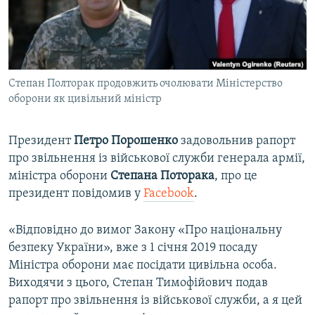
ВІДЕОУРОКИ «ELIFBE»
Русский
СВІДЧЕННЯ ОКУПАЦІЇ
Qırımtatar
УКРАЇНСЬКА ПРОБЛЕМА КРИМУ
Степан Полторак продовжить очолювати Міністерство
ДОЛУЧАЙСЯ!
ІНФОГРАФІКА
оборони як цивільний міністр
Президент
Петро Порошенко
задовольнив рапорт
Усі сайти RFE/RL
про звільнення із військової служби генерала армії,
міністра оборони
Степана Поторака
, про це
президент повідомив у
Facebook
.
«Відповідно до вимог Закону «Про національну
безпеку України», вже з 1 січня 2019 посаду
Міністра оборони має посідати цивільна особа.
Виходячи з цього, Степан Тимофійович подав
рапорт про звільнення із військової служби, а я цей