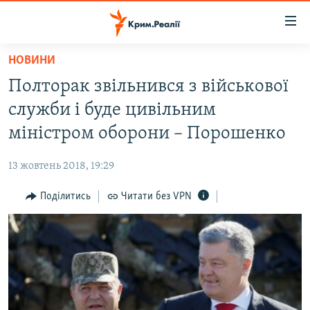
Доступність
посилання
Перейти
НОВИНИ
до
НОВИНИ
Полторак звільнився з військової
основного
ВОДА.КРИМ
матеріалу
служби і буде цивільним
ВІДЕО ТА ФОТО
Перейти
міністром оборони – Порошенко
до
ПОЛІТИКА
основної
13 жовтень 2018, 19:29
БЛОГИ
навігації
Перейти
Поділитись
Читати без VPN
ПОГЛЯД
до
ІНТЕРВ'Ю
пошуку
ВСЕ ЗА ДЕНЬ
СПЕЦПРОЕКТИ
ЯК ОБІЙТИ БЛОКУВАННЯ
ДЕПОРТАЦІЯ