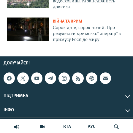
водосховища та занедбаність
довкола
ВІЙНА ТА КРИМ
Сорок днів, сорок ночей. Про
результати кримської операції з
примусу Росії до миру
ДОЛУЧАЙСЯ!
ПІДТРИМКА
ІНФО
© Крим.Реалії, 2026 | Усі права застережено.
КТА
РУС