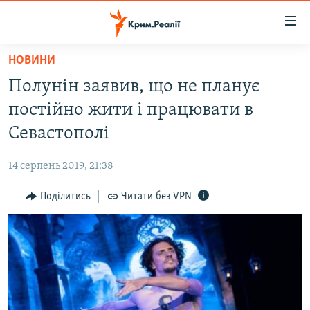
Доступність
посилання
Перейти
НОВИНИ
до
НОВИНИ
Полунін заявив, що не планує
основного
ВОДА.КРИМ
матеріалу
постійно жити і працювати в
ВІДЕО ТА ФОТО
Перейти
Севастополі
до
ПОЛІТИКА
основної
14 серпень 2019, 21:38
БЛОГИ
навігації
Перейти
Поділитись
Читати без VPN
ПОГЛЯД
до
ІНТЕРВ'Ю
пошуку
ВСЕ ЗА ДЕНЬ
СПЕЦПРОЕКТИ
ЯК ОБІЙТИ БЛОКУВАННЯ
ДЕПОРТАЦІЯ