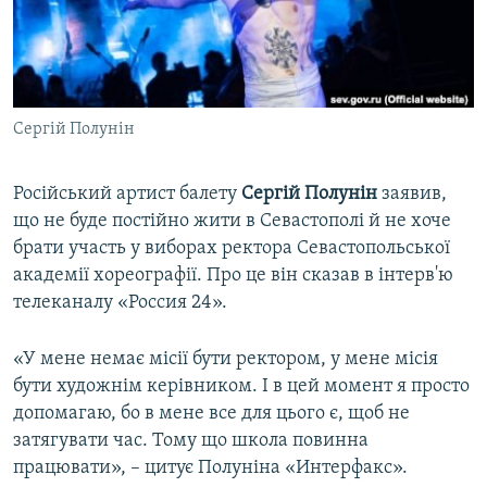
ВІДЕОУРОКИ «ELIFBE»
Русский
СВІДЧЕННЯ ОКУПАЦІЇ
Qırımtatar
УКРАЇНСЬКА ПРОБЛЕМА КРИМУ
Сергій Полунін
ДОЛУЧАЙСЯ!
ІНФОГРАФІКА
Російський артист балету
Сергій Полунін
заявив,
що не буде постійно жити в Севастополі й не хоче
Усі сайти RFE/RL
брати участь у виборах ректора Севастопольської
академії хореографії. Про це він сказав в інтерв'ю
телеканалу «Россия 24».
«У мене немає місії бути ректором, у мене місія
бути художнім керівником. І в цей момент я просто
допомагаю, бо в мене все для цього є, щоб не
затягувати час. Тому що школа повинна
працювати», – цитує Полуніна «Интерфакс».