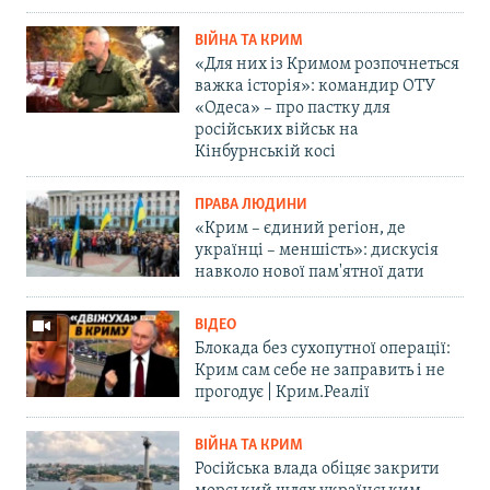
ВІЙНА ТА КРИМ
«Для них із Кримом розпочнеться
важка історія»: командир ОТУ
«Одеса» – про пастку для
російських військ на
Кінбурнській косі
ПРАВА ЛЮДИНИ
«Крим – єдиний регіон, де
українці – меншість»: дискусія
навколо нової пам'ятної дати
ВІДЕО
Блокада без сухопутної операції:
Крим сам себе не заправить і не
прогодує | Крим.Реалії
ВІЙНА ТА КРИМ
Російська влада обіцяє закрити