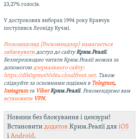
23,27% голосів.
У дострокових виборах 1994 року Кравчук
поступився Леоніду Кучмі.
Роскомнагляд (Роскомнадзор) намагається
заблокувати
доступ до сайту
Крим.Реалії
.
Безперешкодно читати Крим.Реалії можна за
допомогою
дзеркального сайту
:
https://dfs0qrmo00d6u.cloudfront.net
. Також
слідкуйте за основними подіями в
Telegram
,
Instagram
та
Viber
Крим.Реалії
. Рекомендуємо вам
встановити
VPN
.
Новини без блокування і цензури!
Встановити
додаток
Крим.Реалії для
iOS
і
Android
.