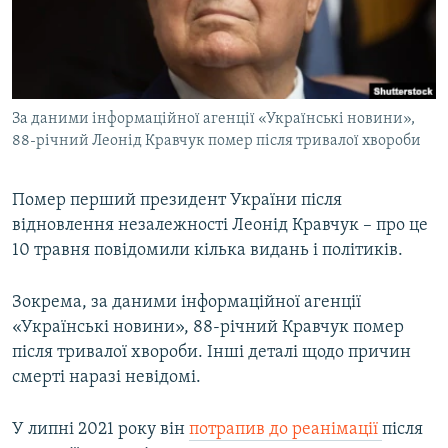
ВІДЕОУРОКИ «ELIFBE»
Русский
СВІДЧЕННЯ ОКУПАЦІЇ
Qırımtatar
УКРАЇНСЬКА ПРОБЛЕМА КРИМУ
За даними інформаційної агенції «Українські новини»,
ДОЛУЧАЙСЯ!
ІНФОГРАФІКА
88-річний Леонід Кравчук помер після тривалої хвороби
Помер перший президент України після
Усі сайти RFE/RL
відновлення незалежності Леонід Кравчук – про це
10 травня повідомили кілька видань і політиків.
Зокрема, за даними інформаційної агенції
«Українські новини», 88-річний Кравчук помер
після тривалої хвороби. Інші деталі щодо причин
смерті наразі невідомі.
У липні 2021 року він
потрапив до реанімації
після