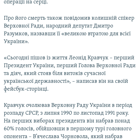
операції на серці.
Про його смерть також повідомив колишній спікер
Верховної Ради, народний депутат Дмитро
Разумков, назвавши її «великою втратою для всієї
України».
«Сьогодні пішов із життя Леонід Кравчук – перший
Президент України, перший Голова Верховної Ради
та діяч, який стояв біля витоків сучасної
української державності», – написав він на своїй
фейсбук-сторінці.
Кравчук очолював Верховну Раду України в період
розпаду СРСР, з липня 1990 по листопад 1991 року.
На перших виборах президента він набрав понад
60% голосів, обійшовши в першому турі головного
опонента – В’ячеслава Чорновола, який набрав