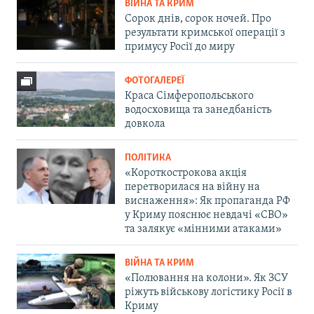
ВІЙНА ТА КРИМ
Сорок днів, сорок ночей. Про
результати кримської операції з
примусу Росії до миру
ФОТОГАЛЕРЕЇ
Краса Сімферопольського
водосховища та занедбаність
довкола
ПОЛІТИКА
«Короткострокова акція
перетворилася на війну на
виснаження»: Як пропаганда РФ
у Криму пояснює невдачі «СВО»
та залякує «мінними атаками»
ВІЙНА ТА КРИМ
«Полювання на колони». Як ЗСУ
ріжуть військову логістику Росії в
Криму